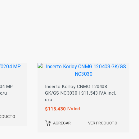
204 MP
Inserto Korloy CNMG 120408
 c/u
GK/GS NC3030 | $11.543 IVA incl.
c/u
$
115.430
IVA incl.
RODUCTO
VER PRODUCTO
AGREGAR