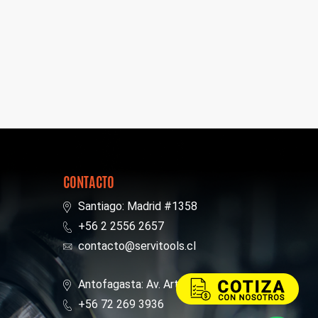
CONTACTO
Santiago: Madrid #1358
+56 2 2556 2657
contacto@servitools.cl
Antofagasta: Av. Arturo Perez Canto 517
+56 72 269 3936