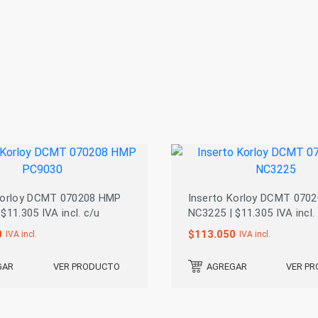
Korloy DCMT 070208 HMP
Inserto Korloy DCMT 070
$11.305 IVA incl. c/u
NC3225 | $11.305 IVA incl.
0
$
113.050
IVA incl.
IVA incl.
VER PRODUCTO
VER P
GAR
AGREGAR