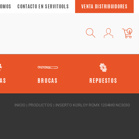
SOMOS
CONTACTO EN SERVITOOLS
VENTA DISTRIBUIDORES
0
AS
BROCAS
REPUESTOS
INICIO
PRODUCTOS
INSERTO KORLOY RCMX 1204M0 NC3030