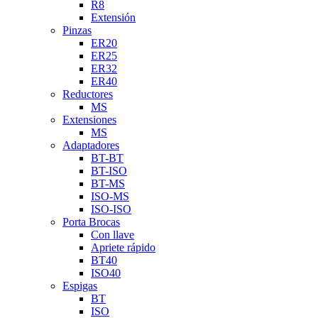
R8
Extensión
Pinzas
ER20
ER25
ER32
ER40
Reductores
MS
Extensiones
MS
Adaptadores
BT-BT
BT-ISO
BT-MS
ISO-MS
ISO-ISO
Porta Brocas
Con llave
Apriete rápido
BT40
ISO40
Espigas
BT
ISO