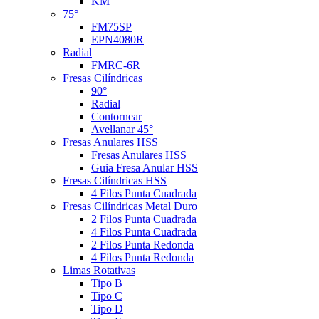
KM
75°
FM75SP
EPN4080R
Radial
FMRC-6R
Fresas Cilíndricas
90°
Radial
Contornear
Avellanar 45°
Fresas Anulares HSS
Fresas Anulares HSS
Guia Fresa Anular HSS
Fresas Cilíndricas HSS
4 Filos Punta Cuadrada
Fresas Cilíndricas Metal Duro
2 Filos Punta Cuadrada
4 Filos Punta Cuadrada
2 Filos Punta Redonda
4 Filos Punta Redonda
Limas Rotativas
Tipo B
Tipo C
Tipo D