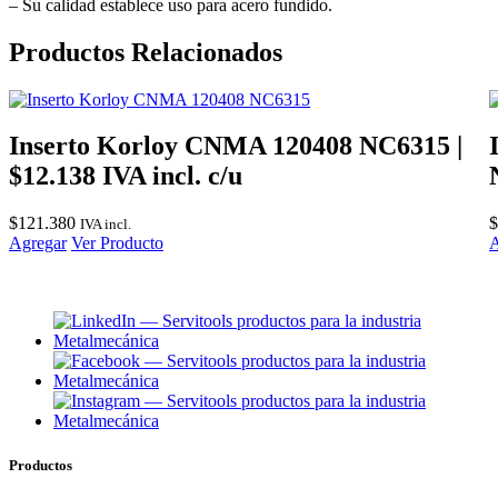
– Su calidad establece uso para acero fundido.
Productos Relacionados
Inserto Korloy CNMA 120408 NC6315 |
$12.138 IVA incl. c/u
$
121.380
$
IVA incl.
Agregar
Ver Producto
A
Productos