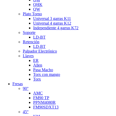
QHK
QW
Plato Torno
Universal 3 garras K11
Universal 4 garras K12
Independiente 4 garras K72
Soporte
LD-BT
Retención
LD-BT
Palpador Electrónico
Llaves
ER
Allen
Pasa Macho
Torx con mango
Torx
Fresas
90°
AMC
FM90 TP
PPNM4080R
FM90SDXT13
45°