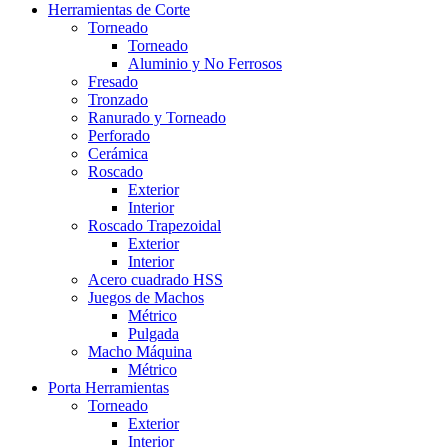
Herramientas de Corte
Torneado
Torneado
Aluminio y No Ferrosos
Fresado
Tronzado
Ranurado y Torneado
Perforado
Cerámica
Roscado
Exterior
Interior
Roscado Trapezoidal
Exterior
Interior
Acero cuadrado HSS
Juegos de Machos
Métrico
Pulgada
Macho Máquina
Métrico
Porta Herramientas
Torneado
Exterior
Interior