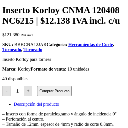
Inserto Korloy CNMA 120408
NC6215 | $12.138 IVA incl. c/u
$
121.380
IVA incl.
SKU:
BBBCNA12JAR
Categoria:
Herramientas de Corte
,
Torneado
,
Torneado
Inserto Korloy para tornear
Marca:
Korloy
Formato de venta:
10 unidades
40 disponibles
Inserto
-
+
Comprar Producto
Korloy
CNMA
120408
Descripción del producto
NC6215
cantidad
– Inserto con forma de paralelogramo y ángulo de incidencia 0°
– Perforación al centro.
– Tamaño de 12mm, espesor de 4mm y radio de corte 0,8mm.