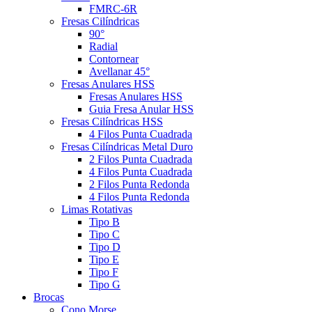
FMRC-6R
Fresas Cilíndricas
90°
Radial
Contornear
Avellanar 45°
Fresas Anulares HSS
Fresas Anulares HSS
Guia Fresa Anular HSS
Fresas Cilíndricas HSS
4 Filos Punta Cuadrada
Fresas Cilíndricas Metal Duro
2 Filos Punta Cuadrada
4 Filos Punta Cuadrada
2 Filos Punta Redonda
4 Filos Punta Redonda
Limas Rotativas
Tipo B
Tipo C
Tipo D
Tipo E
Tipo F
Tipo G
Brocas
Cono Morse