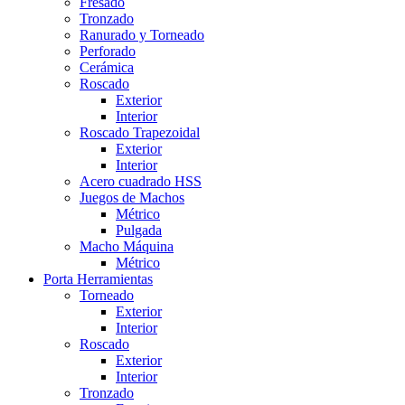
Fresado
Tronzado
Ranurado y Torneado
Perforado
Cerámica
Roscado
Exterior
Interior
Roscado Trapezoidal
Exterior
Interior
Acero cuadrado HSS
Juegos de Machos
Métrico
Pulgada
Macho Máquina
Métrico
Porta Herramientas
Torneado
Exterior
Interior
Roscado
Exterior
Interior
Tronzado