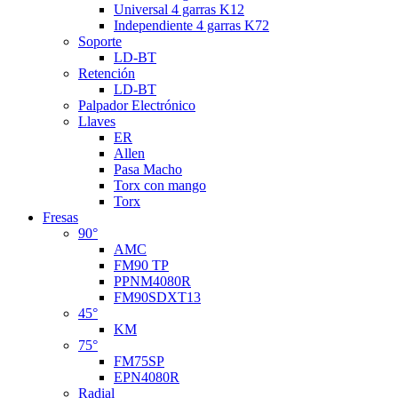
Universal 4 garras K12
Independiente 4 garras K72
Soporte
LD-BT
Retención
LD-BT
Palpador Electrónico
Llaves
ER
Allen
Pasa Macho
Torx con mango
Torx
Fresas
90°
AMC
FM90 TP
PPNM4080R
FM90SDXT13
45°
KM
75°
FM75SP
EPN4080R
Radial