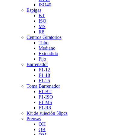
ISO40
Espigas
BT
ISO
MS
R8
Centros Giratorios
Tubo
Mediano
Extendido
Fijo
Barrenador
F1-12
F1-18
F1-25
Toma Barrenador
F1-BT
F1-ISO
F1-MS
F1-R8
Kit de sujeción 58pcs
Prensas
QH
QB
QM