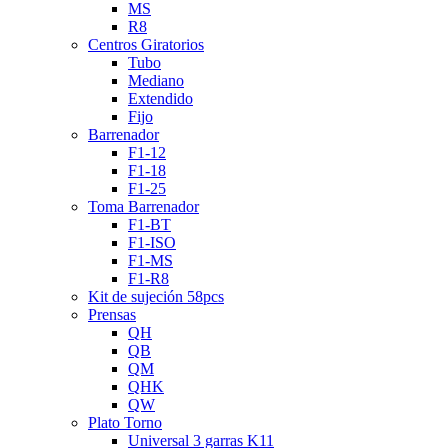
MS
R8
Centros Giratorios
Tubo
Mediano
Extendido
Fijo
Barrenador
F1-12
F1-18
F1-25
Toma Barrenador
F1-BT
F1-ISO
F1-MS
F1-R8
Kit de sujeción 58pcs
Prensas
QH
QB
QM
QHK
QW
Plato Torno
Universal 3 garras K11