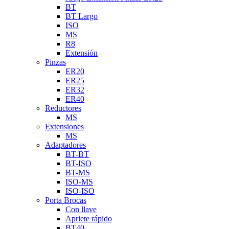
BT
BT Largo
ISO
MS
R8
Extensión
Pinzas
ER20
ER25
ER32
ER40
Reductores
MS
Extensiones
MS
Adaptadores
BT-BT
BT-ISO
BT-MS
ISO-MS
ISO-ISO
Porta Brocas
Con llave
Apriete rápido
BT40