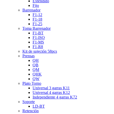
Extendido
Fijo
Barrenador
F1-12
F1-18
F1-25
Toma Barrenador
F1-BT
F1-ISO
F1-MS
F1-R8
Kit de sujeción 58pcs
Prensas
QH
QB
QM
QHK
QW
Plato Torno
Universal 3 garras K11
Universal 4 garras K12
Independiente 4 garras K72
Soporte
LD-BT
Retención