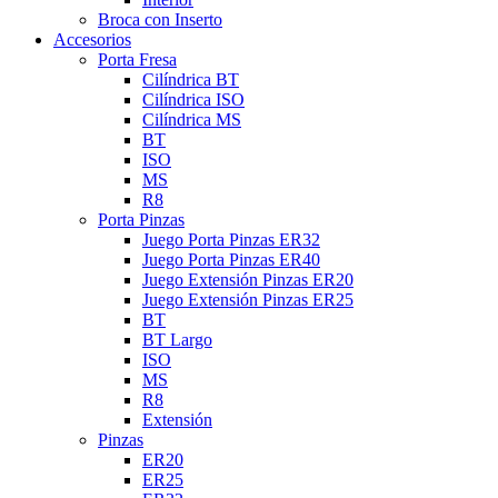
Broca con Inserto
Accesorios
Porta Fresa
Cilíndrica BT
Cilíndrica ISO
Cilíndrica MS
BT
ISO
MS
R8
Porta Pinzas
Juego Porta Pinzas ER32
Juego Porta Pinzas ER40
Juego Extensión Pinzas ER20
Juego Extensión Pinzas ER25
BT
BT Largo
ISO
MS
R8
Extensión
Pinzas
ER20
ER25