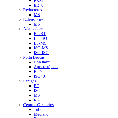
ER32
ER40
Reductores
MS
Extensiones
MS
Adaptadores
BT-BT
BT-ISO
BT-MS
ISO-MS
ISO-ISO
Porta Brocas
Con llave
Apriete rápido
BT40
ISO40
Espigas
BT
ISO
MS
R8
Centros Giratorios
Tubo
Mediano