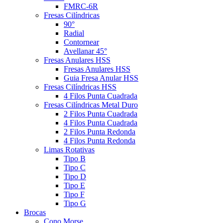
FMRC-6R
Fresas Cilíndricas
90°
Radial
Contornear
Avellanar 45°
Fresas Anulares HSS
Fresas Anulares HSS
Guia Fresa Anular HSS
Fresas Cilíndricas HSS
4 Filos Punta Cuadrada
Fresas Cilíndricas Metal Duro
2 Filos Punta Cuadrada
4 Filos Punta Cuadrada
2 Filos Punta Redonda
4 Filos Punta Redonda
Limas Rotativas
Tipo B
Tipo C
Tipo D
Tipo E
Tipo F
Tipo G
Brocas
Cono Morse