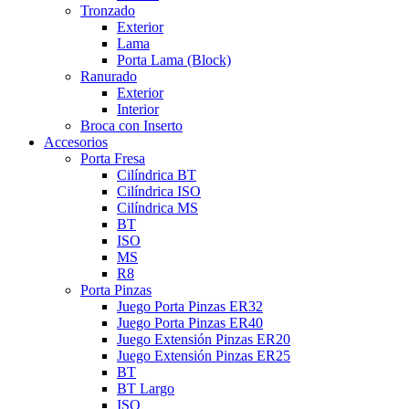
Tronzado
Exterior
Lama
Porta Lama (Block)
Ranurado
Exterior
Interior
Broca con Inserto
Accesorios
Porta Fresa
Cilíndrica BT
Cilíndrica ISO
Cilíndrica MS
BT
ISO
MS
R8
Porta Pinzas
Juego Porta Pinzas ER32
Juego Porta Pinzas ER40
Juego Extensión Pinzas ER20
Juego Extensión Pinzas ER25
BT
BT Largo
ISO