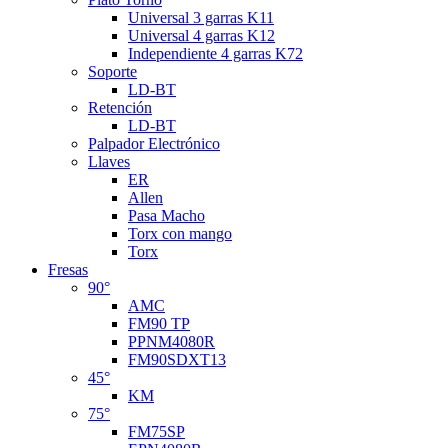
Universal 3 garras K11
Universal 4 garras K12
Independiente 4 garras K72
Soporte
LD-BT
Retención
LD-BT
Palpador Electrónico
Llaves
ER
Allen
Pasa Macho
Torx con mango
Torx
Fresas
90°
AMC
FM90 TP
PPNM4080R
FM90SDXT13
45°
KM
75°
FM75SP