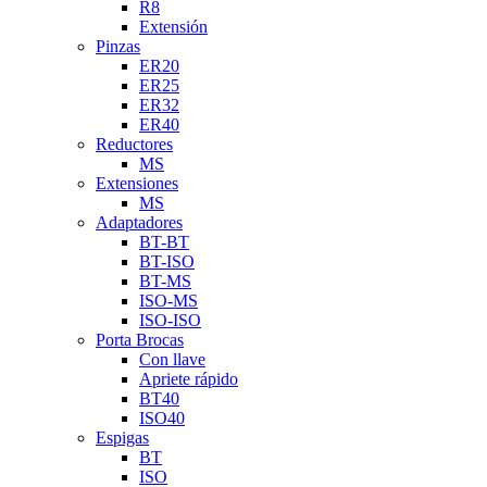
R8
Extensión
Pinzas
ER20
ER25
ER32
ER40
Reductores
MS
Extensiones
MS
Adaptadores
BT-BT
BT-ISO
BT-MS
ISO-MS
ISO-ISO
Porta Brocas
Con llave
Apriete rápido
BT40
ISO40
Espigas
BT
ISO