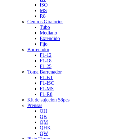
ISO
MS
R8
Centros Giratorios
Tubo
Mediano
Extendido
Fijo
Barrenador
F1-12
F1-18
F1-25
Toma Barrenador
F1-BT
F1-ISO
F1-MS
F1-R8
Kit de sujeción 58pcs
Prensas
QH
QB
QM
QHK
QW
Plato Torno