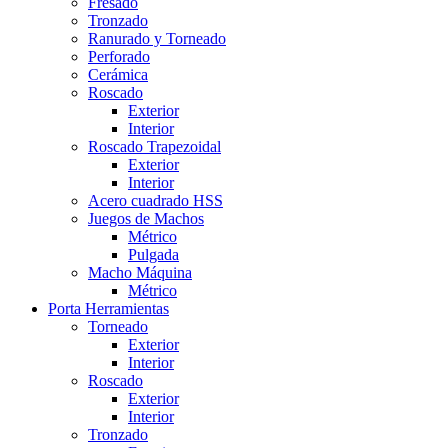
Fresado
Tronzado
Ranurado y Torneado
Perforado
Cerámica
Roscado
Exterior
Interior
Roscado Trapezoidal
Exterior
Interior
Acero cuadrado HSS
Juegos de Machos
Métrico
Pulgada
Macho Máquina
Métrico
Porta Herramientas
Torneado
Exterior
Interior
Roscado
Exterior
Interior
Tronzado