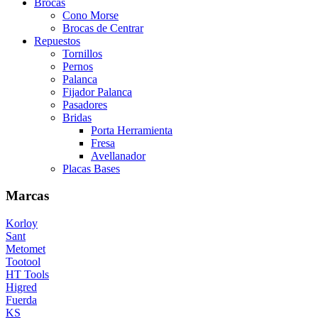
Brocas
Cono Morse
Brocas de Centrar
Repuestos
Tornillos
Pernos
Palanca
Fijador Palanca
Pasadores
Bridas
Porta Herramienta
Fresa
Avellanador
Placas Bases
Marcas
Korloy
Sant
Metomet
Tootool
HT Tools
Higred
Fuerda
KS