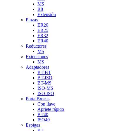
MS
R8
Extensión
Pinzas
ER20
ER25
ER32
ER40
Reductores
MS
Extensiones
MS
Adaptadores
BT-BT
BT-ISO
BT-MS
ISO-MS
ISO-ISO
Porta Brocas
Con llave
Apriete rápido
BT40
ISO40
Espigas
BT