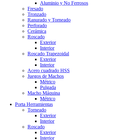
Aluminio y No Ferrosos
Fresado
Tronzado
Ranurado y Torneado
Perforado
Cerámica
Roscado
Exterior
Interior
Roscado Trapezoidal
Exterior
Interior
Acero cuadrado HSS
Juegos de Machos
Métrico
Pulgada
Macho Máquina
Métrico
Porta Herramientas
Torneado
Exterior
Interior
Roscado
Exterior
Interior