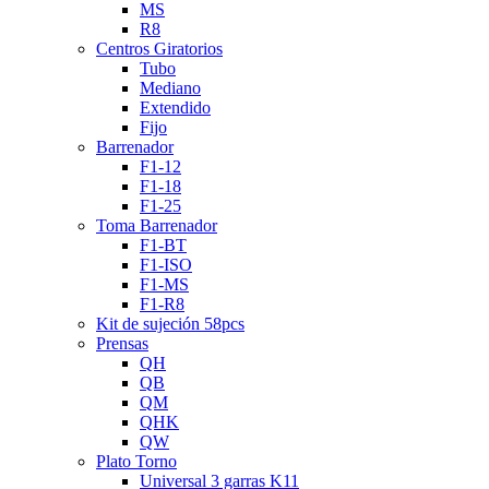
MS
R8
Centros Giratorios
Tubo
Mediano
Extendido
Fijo
Barrenador
F1-12
F1-18
F1-25
Toma Barrenador
F1-BT
F1-ISO
F1-MS
F1-R8
Kit de sujeción 58pcs
Prensas
QH
QB
QM
QHK
QW
Plato Torno
Universal 3 garras K11