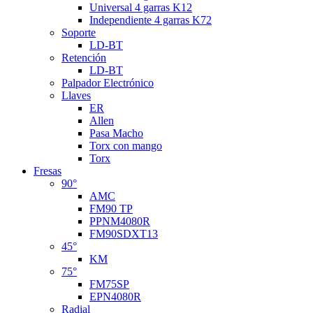
Universal 4 garras K12
Independiente 4 garras K72
Soporte
LD-BT
Retención
LD-BT
Palpador Electrónico
Llaves
ER
Allen
Pasa Macho
Torx con mango
Torx
Fresas
90°
AMC
FM90 TP
PPNM4080R
FM90SDXT13
45°
KM
75°
FM75SP
EPN4080R
Radial