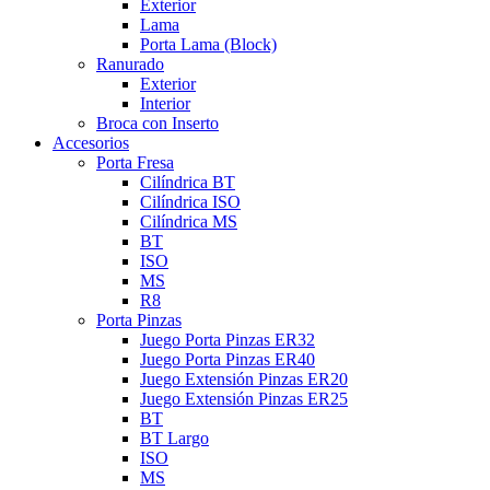
Exterior
Lama
Porta Lama (Block)
Ranurado
Exterior
Interior
Broca con Inserto
Accesorios
Porta Fresa
Cilíndrica BT
Cilíndrica ISO
Cilíndrica MS
BT
ISO
MS
R8
Porta Pinzas
Juego Porta Pinzas ER32
Juego Porta Pinzas ER40
Juego Extensión Pinzas ER20
Juego Extensión Pinzas ER25
BT
BT Largo
ISO
MS