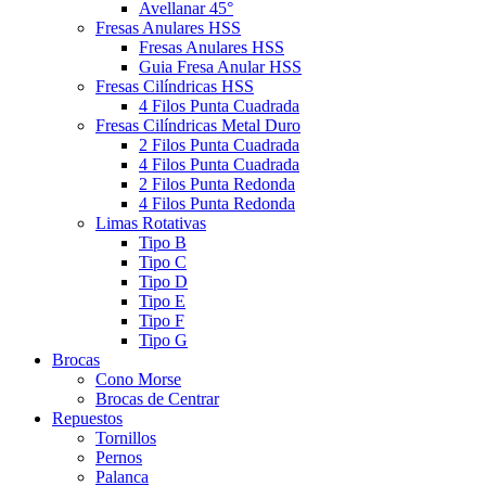
Avellanar 45°
Fresas Anulares HSS
Fresas Anulares HSS
Guia Fresa Anular HSS
Fresas Cilíndricas HSS
4 Filos Punta Cuadrada
Fresas Cilíndricas Metal Duro
2 Filos Punta Cuadrada
4 Filos Punta Cuadrada
2 Filos Punta Redonda
4 Filos Punta Redonda
Limas Rotativas
Tipo B
Tipo C
Tipo D
Tipo E
Tipo F
Tipo G
Brocas
Cono Morse
Brocas de Centrar
Repuestos
Tornillos
Pernos
Palanca