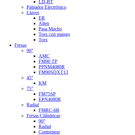
LD-BT
Palpador Electrónico
Llaves
ER
Allen
Pasa Macho
Torx con mango
Torx
Fresas
90°
AMC
FM90 TP
PPNM4080R
FM90SDXT13
45°
KM
75°
FM75SP
EPN4080R
Radial
FMRC-6R
Fresas Cilíndricas
90°
Radial
Contornear