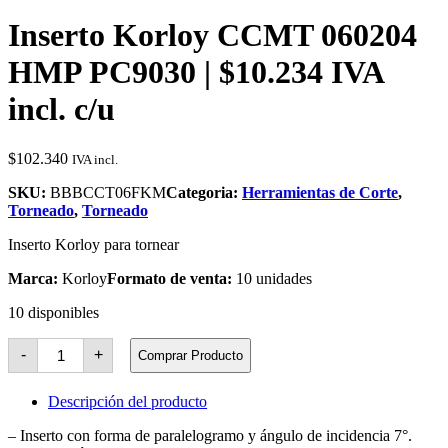
Inserto Korloy CCMT 060204
HMP PC9030 | $10.234 IVA
incl. c/u
$
102.340
IVA incl.
SKU:
BBBCCT06FKM
Categoria:
Herramientas de Corte
,
Torneado
,
Torneado
Inserto Korloy para tornear
Marca:
Korloy
Formato de venta:
10 unidades
10 disponibles
Inserto
-
+
Comprar Producto
Korloy
CCMT
060204
Descripción del producto
HMP
PC9030
– Inserto con forma de paralelogramo y ángulo de incidencia 7°.
cantidad