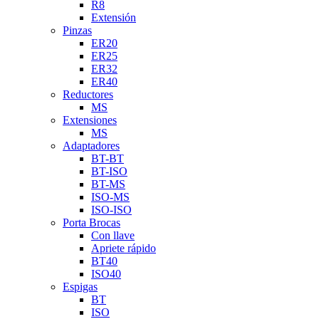
R8
Extensión
Pinzas
ER20
ER25
ER32
ER40
Reductores
MS
Extensiones
MS
Adaptadores
BT-BT
BT-ISO
BT-MS
ISO-MS
ISO-ISO
Porta Brocas
Con llave
Apriete rápido
BT40
ISO40
Espigas
BT
ISO