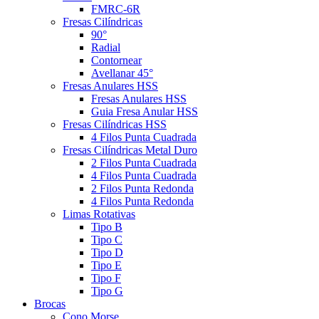
FMRC-6R
Fresas Cilíndricas
90°
Radial
Contornear
Avellanar 45°
Fresas Anulares HSS
Fresas Anulares HSS
Guia Fresa Anular HSS
Fresas Cilíndricas HSS
4 Filos Punta Cuadrada
Fresas Cilíndricas Metal Duro
2 Filos Punta Cuadrada
4 Filos Punta Cuadrada
2 Filos Punta Redonda
4 Filos Punta Redonda
Limas Rotativas
Tipo B
Tipo C
Tipo D
Tipo E
Tipo F
Tipo G
Brocas
Cono Morse