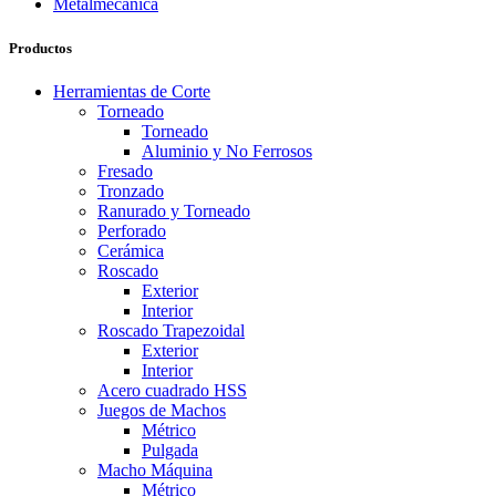
Productos
Herramientas de Corte
Torneado
Torneado
Aluminio y No Ferrosos
Fresado
Tronzado
Ranurado y Torneado
Perforado
Cerámica
Roscado
Exterior
Interior
Roscado Trapezoidal
Exterior
Interior
Acero cuadrado HSS
Juegos de Machos
Métrico
Pulgada
Macho Máquina
Métrico