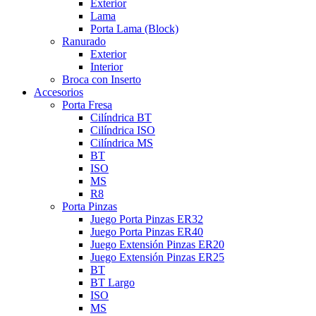
Exterior
Lama
Porta Lama (Block)
Ranurado
Exterior
Interior
Broca con Inserto
Accesorios
Porta Fresa
Cilíndrica BT
Cilíndrica ISO
Cilíndrica MS
BT
ISO
MS
R8
Porta Pinzas
Juego Porta Pinzas ER32
Juego Porta Pinzas ER40
Juego Extensión Pinzas ER20
Juego Extensión Pinzas ER25
BT
BT Largo
ISO
MS