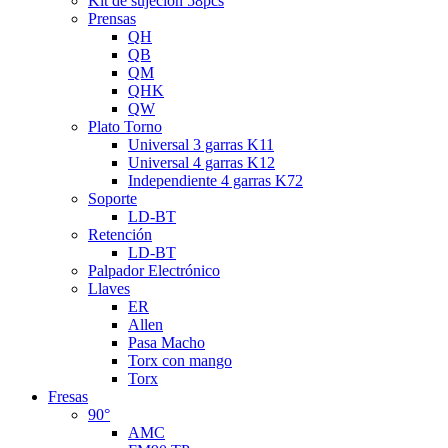
Kit de sujeción 58pcs
Prensas
QH
QB
QM
QHK
QW
Plato Torno
Universal 3 garras K11
Universal 4 garras K12
Independiente 4 garras K72
Soporte
LD-BT
Retención
LD-BT
Palpador Electrónico
Llaves
ER
Allen
Pasa Macho
Torx con mango
Torx
Fresas
90°
AMC