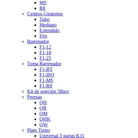
MS
R8
Centros Giratorios
Tubo
Mediano
Extendido
Fijo
Barrenador
F1-12
F1-18
F1-25
Toma Barrenador
F1-BT
F1-ISO
F1-MS
F1-R8
Kit de sujeción 58pcs
Prensas
QH
QB
QM
QHK
QW
Plato Torno
Universal 3 garras K11