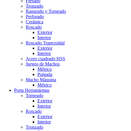
Fresado
Tronzado
Ranurado y Torneado
Perforado
Cerámica
Roscado
Exterior
Interior
Roscado Trapezoidal
Exterior
Interior
Acero cuadrado HSS
Juegos de Machos
Métrico
Pulgada
Macho Máquina
Métrico
Porta Herramientas
Torneado
Exterior
Interior
Roscado
Exterior
Interior
Tronzado