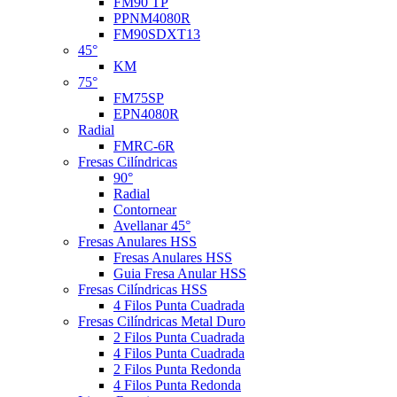
FM90 TP
PPNM4080R
FM90SDXT13
45°
KM
75°
FM75SP
EPN4080R
Radial
FMRC-6R
Fresas Cilíndricas
90°
Radial
Contornear
Avellanar 45°
Fresas Anulares HSS
Fresas Anulares HSS
Guia Fresa Anular HSS
Fresas Cilíndricas HSS
4 Filos Punta Cuadrada
Fresas Cilíndricas Metal Duro
2 Filos Punta Cuadrada
4 Filos Punta Cuadrada
2 Filos Punta Redonda
4 Filos Punta Redonda