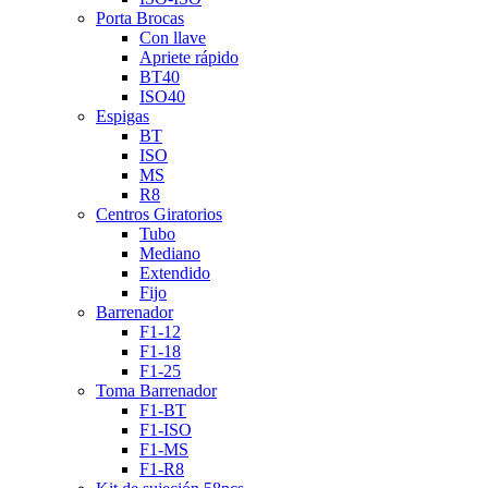
Porta Brocas
Con llave
Apriete rápido
BT40
ISO40
Espigas
BT
ISO
MS
R8
Centros Giratorios
Tubo
Mediano
Extendido
Fijo
Barrenador
F1-12
F1-18
F1-25
Toma Barrenador
F1-BT
F1-ISO
F1-MS
F1-R8