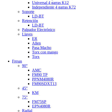
Universal 4 garras K12
Independiente 4 garras K72
Soporte
LD-BT
Retención
LD-BT
Palpador Electrónico
Llaves
ER
Allen
Pasa Macho
Torx con mango
Torx
Fresas
90°
AMC
FM90 TP
PPNM4080R
FM90SDXT13
45°
KM
75°
FM75SP
EPN4080R
Radial