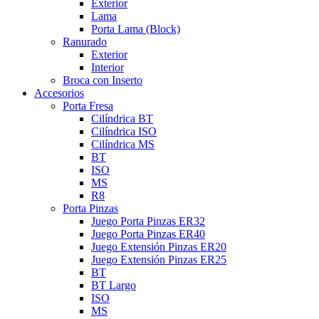
Exterior
Lama
Porta Lama (Block)
Ranurado
Exterior
Interior
Broca con Inserto
Accesorios
Porta Fresa
Cilíndrica BT
Cilíndrica ISO
Cilíndrica MS
BT
ISO
MS
R8
Porta Pinzas
Juego Porta Pinzas ER32
Juego Porta Pinzas ER40
Juego Extensión Pinzas ER20
Juego Extensión Pinzas ER25
BT
BT Largo
ISO
MS