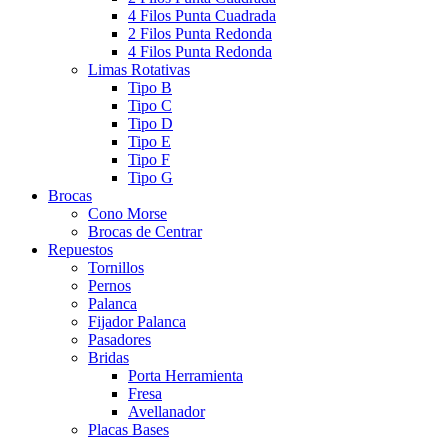
4 Filos Punta Cuadrada
2 Filos Punta Redonda
4 Filos Punta Redonda
Limas Rotativas
Tipo B
Tipo C
Tipo D
Tipo E
Tipo F
Tipo G
Brocas
Cono Morse
Brocas de Centrar
Repuestos
Tornillos
Pernos
Palanca
Fijador Palanca
Pasadores
Bridas
Porta Herramienta
Fresa
Avellanador
Placas Bases