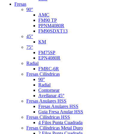
Fresas
90°
AMC
FM90 TP
PPNM4080R
FM90SDXT13
45°
KM
75°
FM75SP
EPN4080R
Radial
FMRC-6R
Fresas Cilíndricas
90°
Radial
Contornear
Avellanar 45°
Fresas Anulares HSS
Fresas Anulares HSS
Guia Fresa Anular HSS
Fresas Cilíndricas HSS
4 Filos Punta Cuadrada
Fresas Cilíndricas Metal Duro
2 Filos Punta Cuadrada