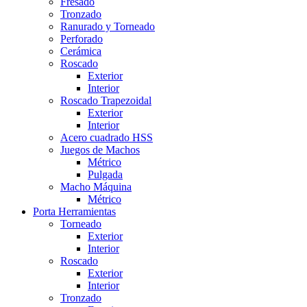
Fresado
Tronzado
Ranurado y Torneado
Perforado
Cerámica
Roscado
Exterior
Interior
Roscado Trapezoidal
Exterior
Interior
Acero cuadrado HSS
Juegos de Machos
Métrico
Pulgada
Macho Máquina
Métrico
Porta Herramientas
Torneado
Exterior
Interior
Roscado
Exterior
Interior
Tronzado