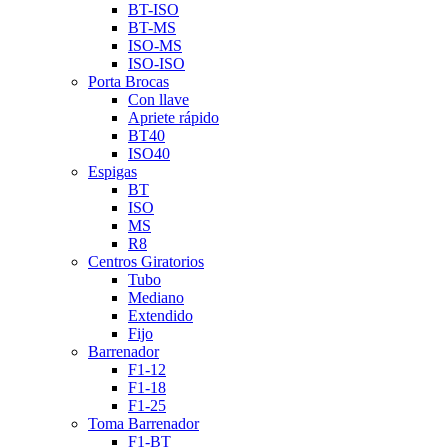
BT-ISO
BT-MS
ISO-MS
ISO-ISO
Porta Brocas
Con llave
Apriete rápido
BT40
ISO40
Espigas
BT
ISO
MS
R8
Centros Giratorios
Tubo
Mediano
Extendido
Fijo
Barrenador
F1-12
F1-18
F1-25
Toma Barrenador
F1-BT