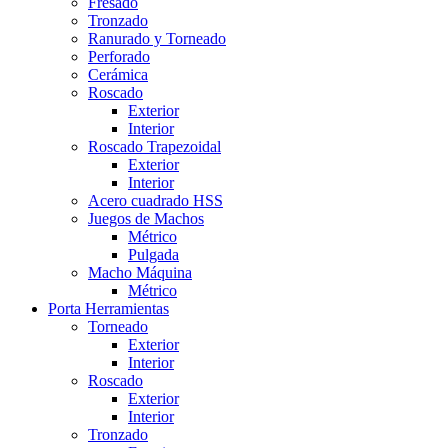
Fresado
Tronzado
Ranurado y Torneado
Perforado
Cerámica
Roscado
Exterior
Interior
Roscado Trapezoidal
Exterior
Interior
Acero cuadrado HSS
Juegos de Machos
Métrico
Pulgada
Macho Máquina
Métrico
Porta Herramientas
Torneado
Exterior
Interior
Roscado
Exterior
Interior
Tronzado