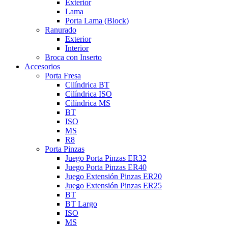
Exterior
Lama
Porta Lama (Block)
Ranurado
Exterior
Interior
Broca con Inserto
Accesorios
Porta Fresa
Cilíndrica BT
Cilíndrica ISO
Cilíndrica MS
BT
ISO
MS
R8
Porta Pinzas
Juego Porta Pinzas ER32
Juego Porta Pinzas ER40
Juego Extensión Pinzas ER20
Juego Extensión Pinzas ER25
BT
BT Largo
ISO
MS