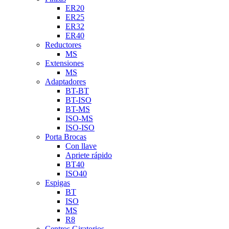
ER20
ER25
ER32
ER40
Reductores
MS
Extensiones
MS
Adaptadores
BT-BT
BT-ISO
BT-MS
ISO-MS
ISO-ISO
Porta Brocas
Con llave
Apriete rápido
BT40
ISO40
Espigas
BT
ISO
MS
R8
Centros Giratorios