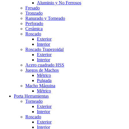
Aluminio y No Ferrosos
Fresado
Tronzado
Ranurado y Torneado
Perforado
Cerámica
Roscado
Exterior
Interior
Roscado Trapezoidal
Exterior
Interior
Acero cuadrado HSS
Juegos de Machos
Métrico
Pulgada
Macho Máquina
Métrico
Porta Herramientas
Torneado
Exterior
Interior
Roscado
Exterior
Interior