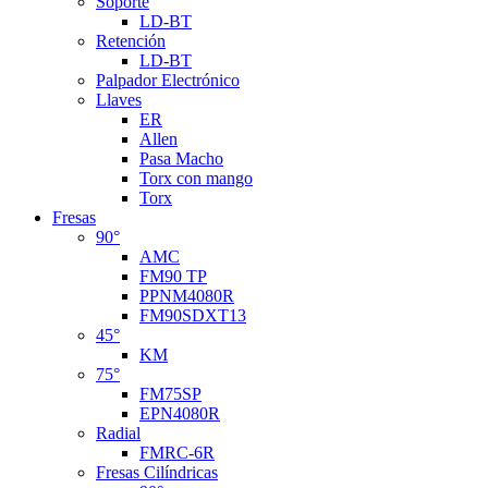
Soporte
LD-BT
Retención
LD-BT
Palpador Electrónico
Llaves
ER
Allen
Pasa Macho
Torx con mango
Torx
Fresas
90°
AMC
FM90 TP
PPNM4080R
FM90SDXT13
45°
KM
75°
FM75SP
EPN4080R
Radial
FMRC-6R
Fresas Cilíndricas