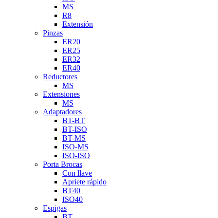
MS
R8
Extensión
Pinzas
ER20
ER25
ER32
ER40
Reductores
MS
Extensiones
MS
Adaptadores
BT-BT
BT-ISO
BT-MS
ISO-MS
ISO-ISO
Porta Brocas
Con llave
Apriete rápido
BT40
ISO40
Espigas
BT