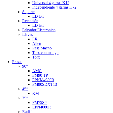
Universal 4 garras K12
Independiente 4 garras K72
Soporte
LD-BT
Retención
LD-BT
Palpador Electrónico
Llaves
ER
Allen
Pasa Macho
Torx con mango
Torx
Fresas
90°
AMC
FM90 TP
PPNM4080R
FM90SDXT13
45°
KM
75°
FM75SP
EPN4080R
Radial