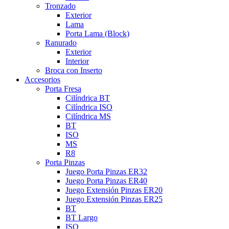
Tronzado
Exterior
Lama
Porta Lama (Block)
Ranurado
Exterior
Interior
Broca con Inserto
Accesorios
Porta Fresa
Cilíndrica BT
Cilíndrica ISO
Cilíndrica MS
BT
ISO
MS
R8
Porta Pinzas
Juego Porta Pinzas ER32
Juego Porta Pinzas ER40
Juego Extensión Pinzas ER20
Juego Extensión Pinzas ER25
BT
BT Largo
ISO