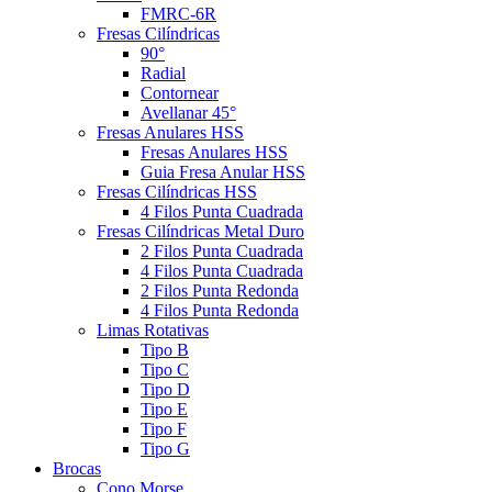
FMRC-6R
Fresas Cilíndricas
90°
Radial
Contornear
Avellanar 45°
Fresas Anulares HSS
Fresas Anulares HSS
Guia Fresa Anular HSS
Fresas Cilíndricas HSS
4 Filos Punta Cuadrada
Fresas Cilíndricas Metal Duro
2 Filos Punta Cuadrada
4 Filos Punta Cuadrada
2 Filos Punta Redonda
4 Filos Punta Redonda
Limas Rotativas
Tipo B
Tipo C
Tipo D
Tipo E
Tipo F
Tipo G
Brocas
Cono Morse