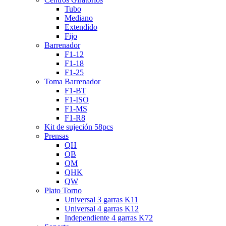
Tubo
Mediano
Extendido
Fijo
Barrenador
F1-12
F1-18
F1-25
Toma Barrenador
F1-BT
F1-ISO
F1-MS
F1-R8
Kit de sujeción 58pcs
Prensas
QH
QB
QM
QHK
QW
Plato Torno
Universal 3 garras K11
Universal 4 garras K12
Independiente 4 garras K72