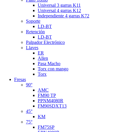
Universal 3 garras K11
Universal 4 garras K12
Independiente 4 garras K72
Soporte
LD-BT
Retención
LD-BT
Palpador Electrónico
Llaves
ER
Allen
Pasa Macho
Torx con mango
Torx
Fresas
90°
AMC
FM90 TP
PPNM4080R
FM90SDXT13
45°
KM
75°
FM75SP