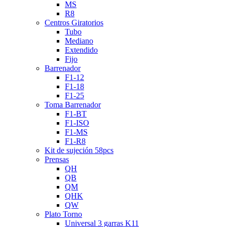
MS
R8
Centros Giratorios
Tubo
Mediano
Extendido
Fijo
Barrenador
F1-12
F1-18
F1-25
Toma Barrenador
F1-BT
F1-ISO
F1-MS
F1-R8
Kit de sujeción 58pcs
Prensas
QH
QB
QM
QHK
QW
Plato Torno
Universal 3 garras K11