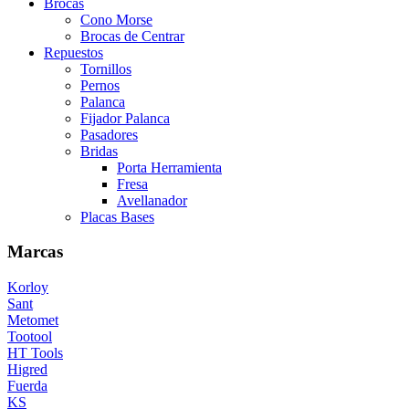
Brocas
Cono Morse
Brocas de Centrar
Repuestos
Tornillos
Pernos
Palanca
Fijador Palanca
Pasadores
Bridas
Porta Herramienta
Fresa
Avellanador
Placas Bases
Marcas
Korloy
Sant
Metomet
Tootool
HT Tools
Higred
Fuerda
KS