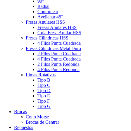
90°
Radial
Contornear
Avellanar 45°
Fresas Anulares HSS
Fresas Anulares HSS
Guia Fresa Anular HSS
Fresas Cilíndricas HSS
4 Filos Punta Cuadrada
Fresas Cilíndricas Metal Duro
2 Filos Punta Cuadrada
4 Filos Punta Cuadrada
2 Filos Punta Redonda
4 Filos Punta Redonda
Limas Rotativas
Tipo B
Tipo C
Tipo D
Tipo E
Tipo F
Tipo G
Brocas
Cono Morse
Brocas de Centrar
Repuestos