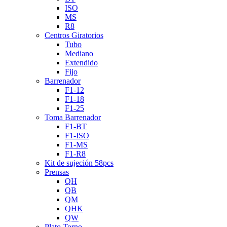
ISO
MS
R8
Centros Giratorios
Tubo
Mediano
Extendido
Fijo
Barrenador
F1-12
F1-18
F1-25
Toma Barrenador
F1-BT
F1-ISO
F1-MS
F1-R8
Kit de sujeción 58pcs
Prensas
QH
QB
QM
QHK
QW
Plato Torno