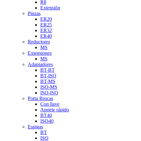
R8
Extensión
Pinzas
ER20
ER25
ER32
ER40
Reductores
MS
Extensiones
MS
Adaptadores
BT-BT
BT-ISO
BT-MS
ISO-MS
ISO-ISO
Porta Brocas
Con llave
Apriete rápido
BT40
ISO40
Espigas
BT
ISO