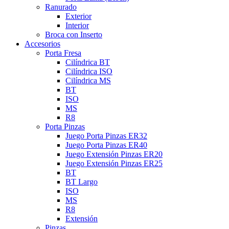
Ranurado
Exterior
Interior
Broca con Inserto
Accesorios
Porta Fresa
Cilíndrica BT
Cilíndrica ISO
Cilíndrica MS
BT
ISO
MS
R8
Porta Pinzas
Juego Porta Pinzas ER32
Juego Porta Pinzas ER40
Juego Extensión Pinzas ER20
Juego Extensión Pinzas ER25
BT
BT Largo
ISO
MS
R8
Extensión
Pinzas