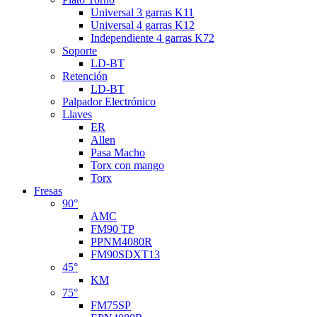
Universal 3 garras K11
Universal 4 garras K12
Independiente 4 garras K72
Soporte
LD-BT
Retención
LD-BT
Palpador Electrónico
Llaves
ER
Allen
Pasa Macho
Torx con mango
Torx
Fresas
90°
AMC
FM90 TP
PPNM4080R
FM90SDXT13
45°
KM
75°
FM75SP