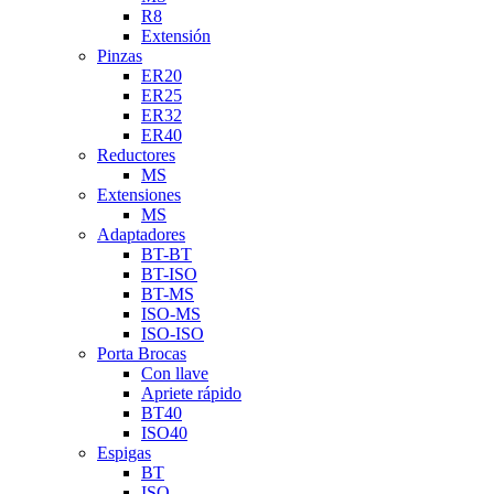
R8
Extensión
Pinzas
ER20
ER25
ER32
ER40
Reductores
MS
Extensiones
MS
Adaptadores
BT-BT
BT-ISO
BT-MS
ISO-MS
ISO-ISO
Porta Brocas
Con llave
Apriete rápido
BT40
ISO40
Espigas
BT
ISO