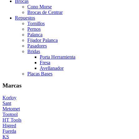
Brocas
Cono Morse
Brocas de Centrar
Repuestos
Tornillos
Pernos
Palanca
Fijador Palanca
Pasadores
Bridas
Porta Herramienta
Fresa
Avellanador
Placas Bases
Marcas
Korloy
Sant
Metomet
Tootool
HT Tools
Higred
Fuerda
KS