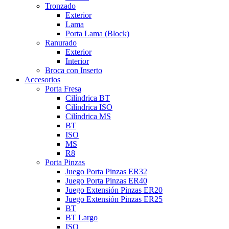
Tronzado
Exterior
Lama
Porta Lama (Block)
Ranurado
Exterior
Interior
Broca con Inserto
Accesorios
Porta Fresa
Cilíndrica BT
Cilíndrica ISO
Cilíndrica MS
BT
ISO
MS
R8
Porta Pinzas
Juego Porta Pinzas ER32
Juego Porta Pinzas ER40
Juego Extensión Pinzas ER20
Juego Extensión Pinzas ER25
BT
BT Largo
ISO