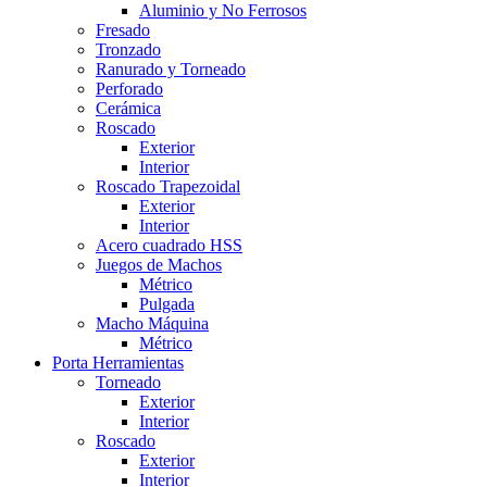
Aluminio y No Ferrosos
Fresado
Tronzado
Ranurado y Torneado
Perforado
Cerámica
Roscado
Exterior
Interior
Roscado Trapezoidal
Exterior
Interior
Acero cuadrado HSS
Juegos de Machos
Métrico
Pulgada
Macho Máquina
Métrico
Porta Herramientas
Torneado
Exterior
Interior
Roscado
Exterior
Interior