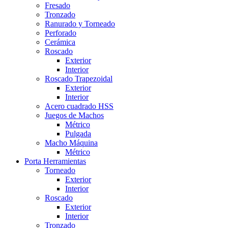
Fresado
Tronzado
Ranurado y Torneado
Perforado
Cerámica
Roscado
Exterior
Interior
Roscado Trapezoidal
Exterior
Interior
Acero cuadrado HSS
Juegos de Machos
Métrico
Pulgada
Macho Máquina
Métrico
Porta Herramientas
Torneado
Exterior
Interior
Roscado
Exterior
Interior
Tronzado