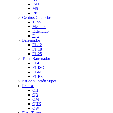
ISO
MS
R8
Centros Giratorios
Tubo
Mediano
Extendido
Fijo
Barrenador
F1-12
F1-18
F1-25
Toma Barrenador
F1-BT
F1-ISO
F1-MS
F1-R8
Kit de sujeción 58pcs
Prensas
QH
QB
QM
QHK
QW
Plato Torno