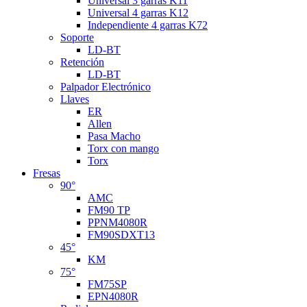
Universal 3 garras K11
Universal 4 garras K12
Independiente 4 garras K72
Soporte
LD-BT
Retención
LD-BT
Palpador Electrónico
Llaves
ER
Allen
Pasa Macho
Torx con mango
Torx
Fresas
90°
AMC
FM90 TP
PPNM4080R
FM90SDXT13
45°
KM
75°
FM75SP
EPN4080R