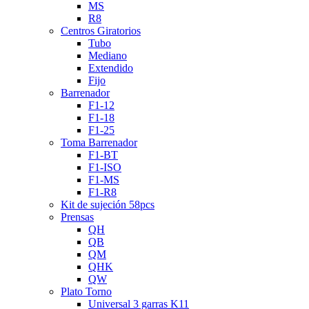
MS
R8
Centros Giratorios
Tubo
Mediano
Extendido
Fijo
Barrenador
F1-12
F1-18
F1-25
Toma Barrenador
F1-BT
F1-ISO
F1-MS
F1-R8
Kit de sujeción 58pcs
Prensas
QH
QB
QM
QHK
QW
Plato Torno
Universal 3 garras K11