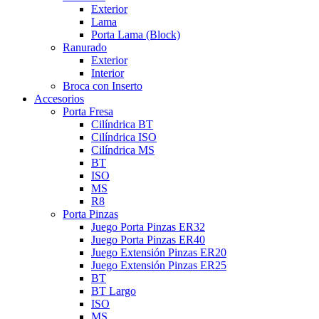
Exterior
Lama
Porta Lama (Block)
Ranurado
Exterior
Interior
Broca con Inserto
Accesorios
Porta Fresa
Cilíndrica BT
Cilíndrica ISO
Cilíndrica MS
BT
ISO
MS
R8
Porta Pinzas
Juego Porta Pinzas ER32
Juego Porta Pinzas ER40
Juego Extensión Pinzas ER20
Juego Extensión Pinzas ER25
BT
BT Largo
ISO
MS