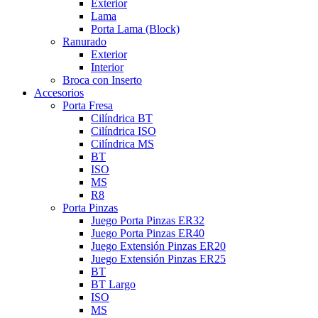
Exterior
Lama
Porta Lama (Block)
Ranurado
Exterior
Interior
Broca con Inserto
Accesorios
Porta Fresa
Cilíndrica BT
Cilíndrica ISO
Cilíndrica MS
BT
ISO
MS
R8
Porta Pinzas
Juego Porta Pinzas ER32
Juego Porta Pinzas ER40
Juego Extensión Pinzas ER20
Juego Extensión Pinzas ER25
BT
BT Largo
ISO
MS