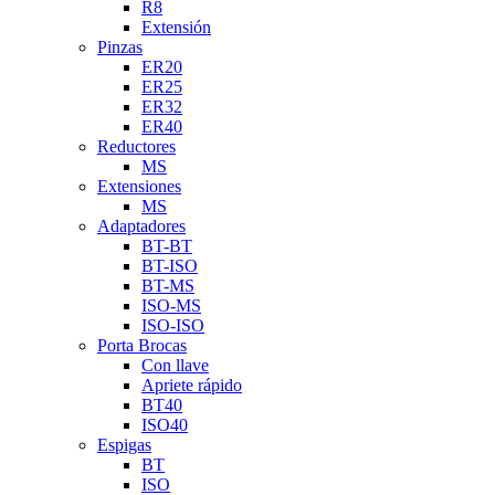
R8
Extensión
Pinzas
ER20
ER25
ER32
ER40
Reductores
MS
Extensiones
MS
Adaptadores
BT-BT
BT-ISO
BT-MS
ISO-MS
ISO-ISO
Porta Brocas
Con llave
Apriete rápido
BT40
ISO40
Espigas
BT
ISO