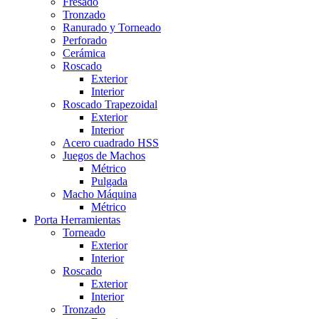
Fresado
Tronzado
Ranurado y Torneado
Perforado
Cerámica
Roscado
Exterior
Interior
Roscado Trapezoidal
Exterior
Interior
Acero cuadrado HSS
Juegos de Machos
Métrico
Pulgada
Macho Máquina
Métrico
Porta Herramientas
Torneado
Exterior
Interior
Roscado
Exterior
Interior
Tronzado