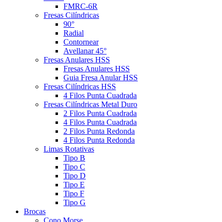
FMRC-6R
Fresas Cilíndricas
90°
Radial
Contornear
Avellanar 45°
Fresas Anulares HSS
Fresas Anulares HSS
Guia Fresa Anular HSS
Fresas Cilíndricas HSS
4 Filos Punta Cuadrada
Fresas Cilíndricas Metal Duro
2 Filos Punta Cuadrada
4 Filos Punta Cuadrada
2 Filos Punta Redonda
4 Filos Punta Redonda
Limas Rotativas
Tipo B
Tipo C
Tipo D
Tipo E
Tipo F
Tipo G
Brocas
Cono Morse