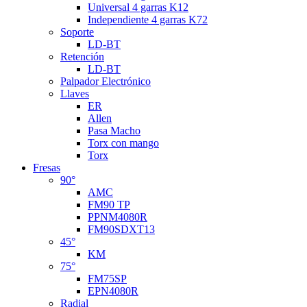
Universal 4 garras K12
Independiente 4 garras K72
Soporte
LD-BT
Retención
LD-BT
Palpador Electrónico
Llaves
ER
Allen
Pasa Macho
Torx con mango
Torx
Fresas
90°
AMC
FM90 TP
PPNM4080R
FM90SDXT13
45°
KM
75°
FM75SP
EPN4080R
Radial