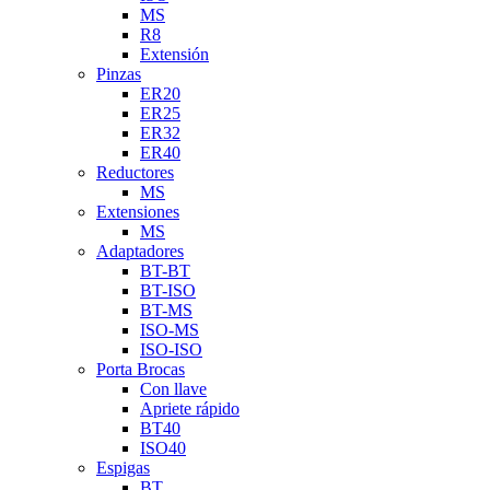
MS
R8
Extensión
Pinzas
ER20
ER25
ER32
ER40
Reductores
MS
Extensiones
MS
Adaptadores
BT-BT
BT-ISO
BT-MS
ISO-MS
ISO-ISO
Porta Brocas
Con llave
Apriete rápido
BT40
ISO40
Espigas
BT