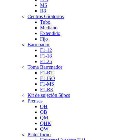
MS
R8
Centros Giratorios
Tubo
Mediano
Extendido
Fijo
Barrenador
F1-12
F1-18
F1-25
Toma Barrenador
F1-BT
F1-ISO
F1-MS
F1-R8
Kit de sujeción 58pcs
Prensas
QH
QB
QM
QHK
QW
Plato Torno