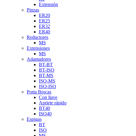
Extensión
Pinzas
ER20
ER25
ER32
ER40
Reductores
MS
Extensiones
MS
Adaptadores
BT-BT
BT-ISO
BT-MS
ISO-MS
ISO-ISO
Porta Brocas
Con llave
Apriete rápido
BT40
ISO40
Espigas
BT
ISO
MS