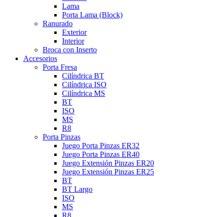
Lama
Porta Lama (Block)
Ranurado
Exterior
Interior
Broca con Inserto
Accesorios
Porta Fresa
Cilíndrica BT
Cilíndrica ISO
Cilíndrica MS
BT
ISO
MS
R8
Porta Pinzas
Juego Porta Pinzas ER32
Juego Porta Pinzas ER40
Juego Extensión Pinzas ER20
Juego Extensión Pinzas ER25
BT
BT Largo
ISO
MS
R8