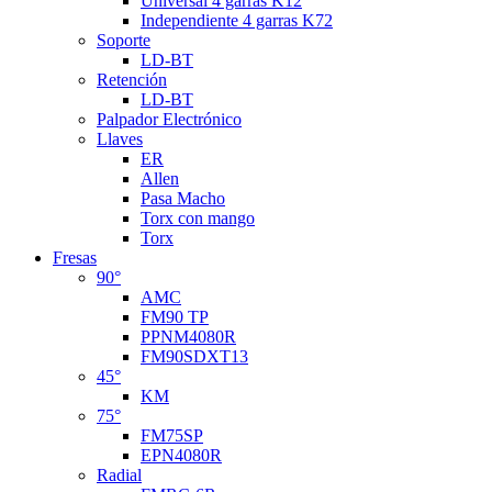
Universal 4 garras K12
Independiente 4 garras K72
Soporte
LD-BT
Retención
LD-BT
Palpador Electrónico
Llaves
ER
Allen
Pasa Macho
Torx con mango
Torx
Fresas
90°
AMC
FM90 TP
PPNM4080R
FM90SDXT13
45°
KM
75°
FM75SP
EPN4080R
Radial