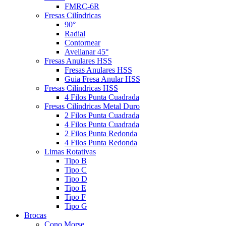
FMRC-6R
Fresas Cilíndricas
90°
Radial
Contornear
Avellanar 45°
Fresas Anulares HSS
Fresas Anulares HSS
Guia Fresa Anular HSS
Fresas Cilíndricas HSS
4 Filos Punta Cuadrada
Fresas Cilíndricas Metal Duro
2 Filos Punta Cuadrada
4 Filos Punta Cuadrada
2 Filos Punta Redonda
4 Filos Punta Redonda
Limas Rotativas
Tipo B
Tipo C
Tipo D
Tipo E
Tipo F
Tipo G
Brocas
Cono Morse