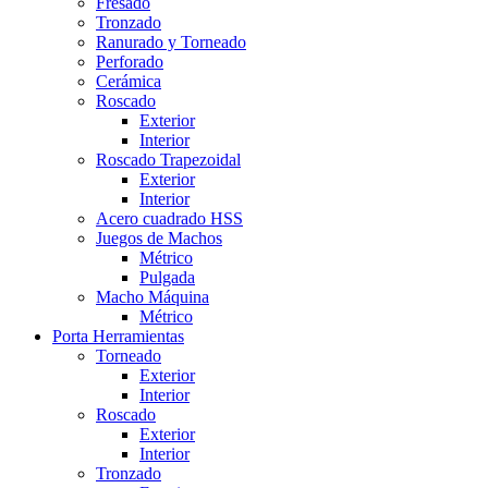
Fresado
Tronzado
Ranurado y Torneado
Perforado
Cerámica
Roscado
Exterior
Interior
Roscado Trapezoidal
Exterior
Interior
Acero cuadrado HSS
Juegos de Machos
Métrico
Pulgada
Macho Máquina
Métrico
Porta Herramientas
Torneado
Exterior
Interior
Roscado
Exterior
Interior
Tronzado