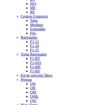
ISO
MS
R8
Centros Giratorios
Tubo
Mediano
Extendido
Fijo
Barrenador
F1-12
F1-18
F1-25
Toma Barrenador
F1-BT
F1-ISO
F1-MS
F1-R8
Kit de sujeción 58pcs
Prensas
QH
QB
QM
QHK
QW
Plato Torno