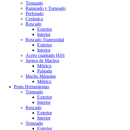
Tronzado
Ranurado y Torneado
Perforado
Cerámica
Roscado
Exterior
Interior
Roscado Trapezoidal
Exterior
Interior
Acero cuadrado HSS
Juegos de Machos
Métrico
Pulgada
Macho Máquina
Métrico
Porta Herramientas
Torneado
Exterior
Interior
Roscado
Exterior
Interior
Tronzado
Exterior