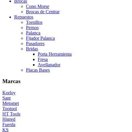
Brocas
Cono Morse
Brocas de Centrar
Repuestos
Tornillos
Pernos
Palanca
Fijador Palanca
Pasadores
Bridas
Porta Herramienta
Fresa
Avellanador
Placas Bases
Marcas
Korloy
Sant
Metomet
Tootool
HT Tools
Higred
Fuerda
KS