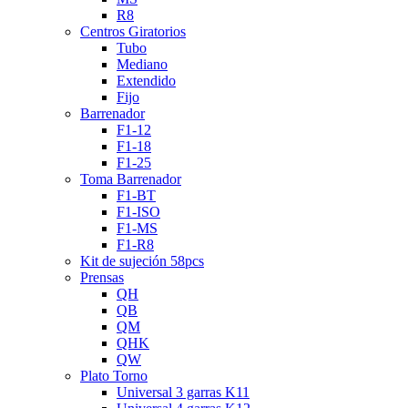
R8
Centros Giratorios
Tubo
Mediano
Extendido
Fijo
Barrenador
F1-12
F1-18
F1-25
Toma Barrenador
F1-BT
F1-ISO
F1-MS
F1-R8
Kit de sujeción 58pcs
Prensas
QH
QB
QM
QHK
QW
Plato Torno
Universal 3 garras K11