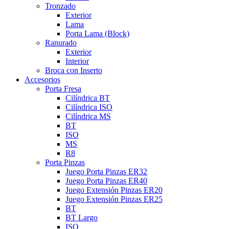
Tronzado
Exterior
Lama
Porta Lama (Block)
Ranurado
Exterior
Interior
Broca con Inserto
Accesorios
Porta Fresa
Cilíndrica BT
Cilíndrica ISO
Cilíndrica MS
BT
ISO
MS
R8
Porta Pinzas
Juego Porta Pinzas ER32
Juego Porta Pinzas ER40
Juego Extensión Pinzas ER20
Juego Extensión Pinzas ER25
BT
BT Largo
ISO