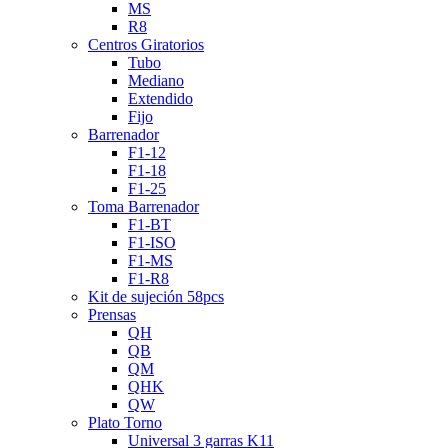
MS
R8
Centros Giratorios
Tubo
Mediano
Extendido
Fijo
Barrenador
F1-12
F1-18
F1-25
Toma Barrenador
F1-BT
F1-ISO
F1-MS
F1-R8
Kit de sujeción 58pcs
Prensas
QH
QB
QM
QHK
QW
Plato Torno
Universal 3 garras K11