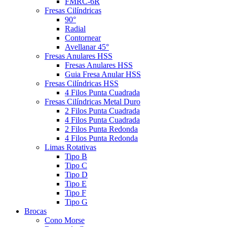
FMRC-6R
Fresas Cilíndricas
90°
Radial
Contornear
Avellanar 45°
Fresas Anulares HSS
Fresas Anulares HSS
Guia Fresa Anular HSS
Fresas Cilíndricas HSS
4 Filos Punta Cuadrada
Fresas Cilíndricas Metal Duro
2 Filos Punta Cuadrada
4 Filos Punta Cuadrada
2 Filos Punta Redonda
4 Filos Punta Redonda
Limas Rotativas
Tipo B
Tipo C
Tipo D
Tipo E
Tipo F
Tipo G
Brocas
Cono Morse