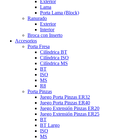
Exterior
Lama
Porta Lama (Block)
Ranurado
Exterior
Interior
Broca con Inserto
Accesorios
Porta Fresa
Cilíndrica BT
Cilíndrica ISO
Cilíndrica MS
BT
ISO
MS
R8
Porta Pinzas
Juego Porta Pinzas ER32
Juego Porta Pinzas ER40
Juego Extensión Pinzas ER20
Juego Extensión Pinzas ER25
BT
BT Largo
ISO
MS