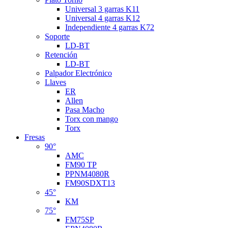
Universal 3 garras K11
Universal 4 garras K12
Independiente 4 garras K72
Soporte
LD-BT
Retención
LD-BT
Palpador Electrónico
Llaves
ER
Allen
Pasa Macho
Torx con mango
Torx
Fresas
90°
AMC
FM90 TP
PPNM4080R
FM90SDXT13
45°
KM
75°
FM75SP