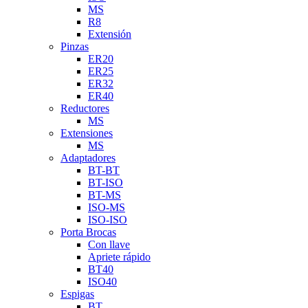
MS
R8
Extensión
Pinzas
ER20
ER25
ER32
ER40
Reductores
MS
Extensiones
MS
Adaptadores
BT-BT
BT-ISO
BT-MS
ISO-MS
ISO-ISO
Porta Brocas
Con llave
Apriete rápido
BT40
ISO40
Espigas
BT