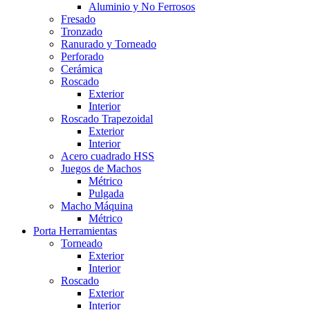
Aluminio y No Ferrosos
Fresado
Tronzado
Ranurado y Torneado
Perforado
Cerámica
Roscado
Exterior
Interior
Roscado Trapezoidal
Exterior
Interior
Acero cuadrado HSS
Juegos de Machos
Métrico
Pulgada
Macho Máquina
Métrico
Porta Herramientas
Torneado
Exterior
Interior
Roscado
Exterior
Interior