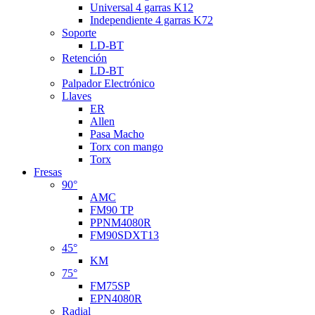
Universal 4 garras K12
Independiente 4 garras K72
Soporte
LD-BT
Retención
LD-BT
Palpador Electrónico
Llaves
ER
Allen
Pasa Macho
Torx con mango
Torx
Fresas
90°
AMC
FM90 TP
PPNM4080R
FM90SDXT13
45°
KM
75°
FM75SP
EPN4080R
Radial