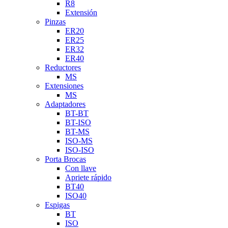
R8
Extensión
Pinzas
ER20
ER25
ER32
ER40
Reductores
MS
Extensiones
MS
Adaptadores
BT-BT
BT-ISO
BT-MS
ISO-MS
ISO-ISO
Porta Brocas
Con llave
Apriete rápido
BT40
ISO40
Espigas
BT
ISO