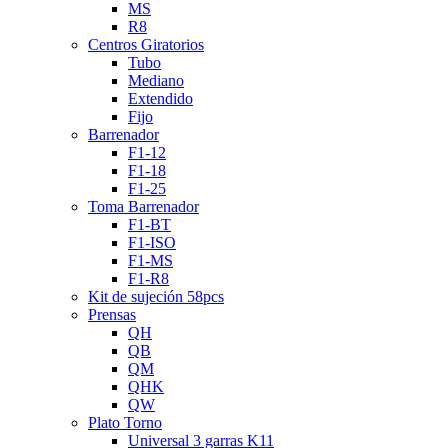
MS
R8
Centros Giratorios
Tubo
Mediano
Extendido
Fijo
Barrenador
F1-12
F1-18
F1-25
Toma Barrenador
F1-BT
F1-ISO
F1-MS
F1-R8
Kit de sujeción 58pcs
Prensas
QH
QB
QM
QHK
QW
Plato Torno
Universal 3 garras K11