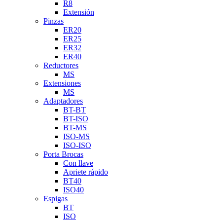
R8
Extensión
Pinzas
ER20
ER25
ER32
ER40
Reductores
MS
Extensiones
MS
Adaptadores
BT-BT
BT-ISO
BT-MS
ISO-MS
ISO-ISO
Porta Brocas
Con llave
Apriete rápido
BT40
ISO40
Espigas
BT
ISO