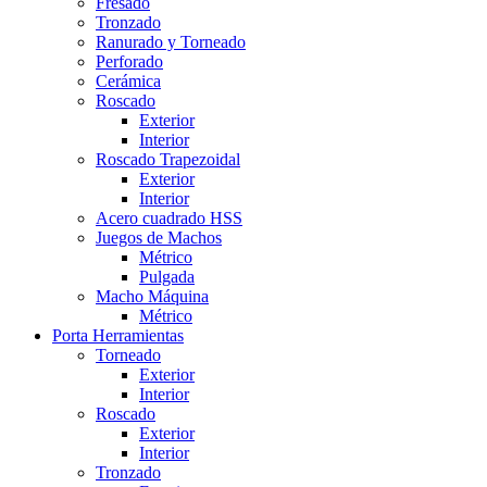
Fresado
Tronzado
Ranurado y Torneado
Perforado
Cerámica
Roscado
Exterior
Interior
Roscado Trapezoidal
Exterior
Interior
Acero cuadrado HSS
Juegos de Machos
Métrico
Pulgada
Macho Máquina
Métrico
Porta Herramientas
Torneado
Exterior
Interior
Roscado
Exterior
Interior
Tronzado