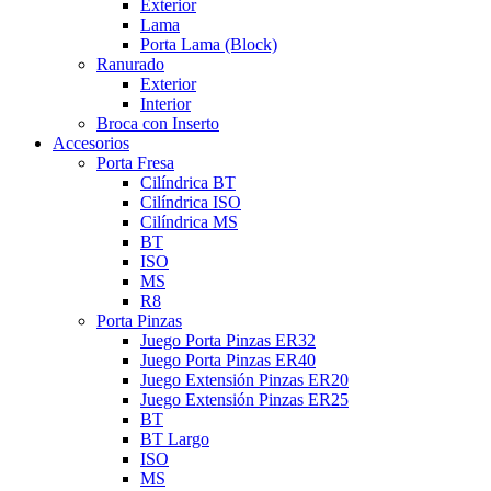
Exterior
Lama
Porta Lama (Block)
Ranurado
Exterior
Interior
Broca con Inserto
Accesorios
Porta Fresa
Cilíndrica BT
Cilíndrica ISO
Cilíndrica MS
BT
ISO
MS
R8
Porta Pinzas
Juego Porta Pinzas ER32
Juego Porta Pinzas ER40
Juego Extensión Pinzas ER20
Juego Extensión Pinzas ER25
BT
BT Largo
ISO
MS