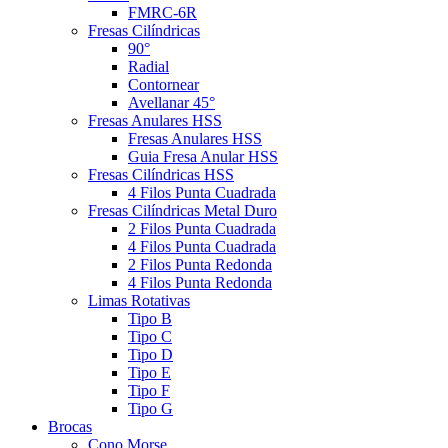
FMRC-6R
Fresas Cilíndricas
90°
Radial
Contornear
Avellanar 45°
Fresas Anulares HSS
Fresas Anulares HSS
Guia Fresa Anular HSS
Fresas Cilíndricas HSS
4 Filos Punta Cuadrada
Fresas Cilíndricas Metal Duro
2 Filos Punta Cuadrada
4 Filos Punta Cuadrada
2 Filos Punta Redonda
4 Filos Punta Redonda
Limas Rotativas
Tipo B
Tipo C
Tipo D
Tipo E
Tipo F
Tipo G
Brocas
Cono Morse