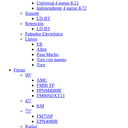
Universal 4 garras K12
Independiente 4 garras K72
Soporte
LD-BT
Retención
LD-BT
Palpador Electrónico
Llaves
ER
Allen
Pasa Macho
Torx con mango
Torx
Fresas
90°
AMC
FM90 TP
PPNM4080R
FM90SDXT13
45°
KM
75°
FM75SP
EPN4080R
Radial