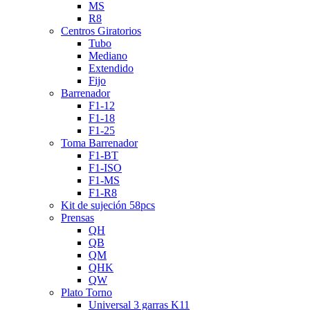
MS
R8
Centros Giratorios
Tubo
Mediano
Extendido
Fijo
Barrenador
F1-12
F1-18
F1-25
Toma Barrenador
F1-BT
F1-ISO
F1-MS
F1-R8
Kit de sujeción 58pcs
Prensas
QH
QB
QM
QHK
QW
Plato Torno
Universal 3 garras K11