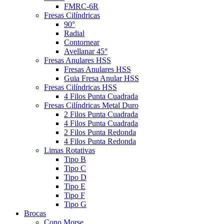
FMRC-6R
Fresas Cilíndricas
90°
Radial
Contornear
Avellanar 45°
Fresas Anulares HSS
Fresas Anulares HSS
Guia Fresa Anular HSS
Fresas Cilíndricas HSS
4 Filos Punta Cuadrada
Fresas Cilíndricas Metal Duro
2 Filos Punta Cuadrada
4 Filos Punta Cuadrada
2 Filos Punta Redonda
4 Filos Punta Redonda
Limas Rotativas
Tipo B
Tipo C
Tipo D
Tipo E
Tipo F
Tipo G
Brocas
Cono Morse