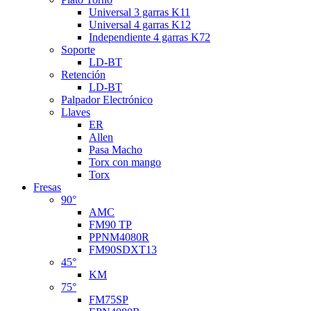
Universal 3 garras K11
Universal 4 garras K12
Independiente 4 garras K72
Soporte
LD-BT
Retención
LD-BT
Palpador Electrónico
Llaves
ER
Allen
Pasa Macho
Torx con mango
Torx
Fresas
90°
AMC
FM90 TP
PPNM4080R
FM90SDXT13
45°
KM
75°
FM75SP