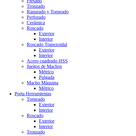
Fresado
Tronzado
Ranurado y Torneado
Perforado
Cerámica
Roscado
Exterior
Interior
Roscado Trapezoidal
Exterior
Interior
Acero cuadrado HSS
Juegos de Machos
Métrico
Pulgada
Macho Máquina
Métrico
Porta Herramientas
Torneado
Exterior
Interior
Roscado
Exterior
Interior
Tronzado