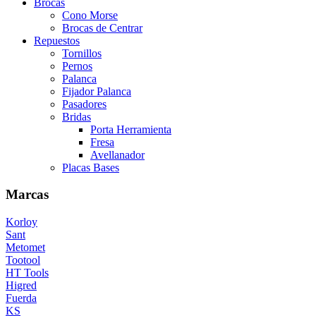
Brocas
Cono Morse
Brocas de Centrar
Repuestos
Tornillos
Pernos
Palanca
Fijador Palanca
Pasadores
Bridas
Porta Herramienta
Fresa
Avellanador
Placas Bases
Marcas
Korloy
Sant
Metomet
Tootool
HT Tools
Higred
Fuerda
KS