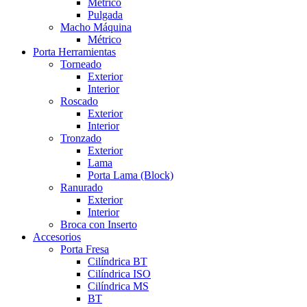
Métrico
Pulgada
Macho Máquina
Métrico
Porta Herramientas
Torneado
Exterior
Interior
Roscado
Exterior
Interior
Tronzado
Exterior
Lama
Porta Lama (Block)
Ranurado
Exterior
Interior
Broca con Inserto
Accesorios
Porta Fresa
Cilíndrica BT
Cilíndrica ISO
Cilíndrica MS
BT