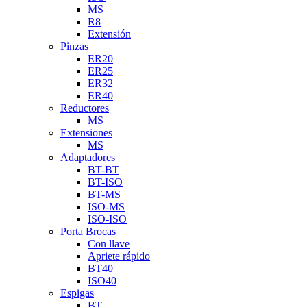
MS
R8
Extensión
Pinzas
ER20
ER25
ER32
ER40
Reductores
MS
Extensiones
MS
Adaptadores
BT-BT
BT-ISO
BT-MS
ISO-MS
ISO-ISO
Porta Brocas
Con llave
Apriete rápido
BT40
ISO40
Espigas
BT