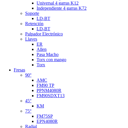
Universal 4 garras K12
Independiente 4 garras K72
Soporte
LD-BT
Retención
LD-BT
Palpador Electrónico
Llaves
ER
Allen
Pasa Macho
Torx con mango
Torx
Fresas
90°
AMC
FM90 TP
PPNM4080R
FM90SDXT13
45°
KM
75°
FM75SP
EPN4080R
Radial