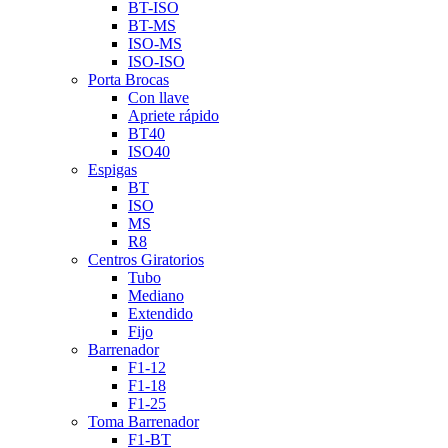
BT-ISO
BT-MS
ISO-MS
ISO-ISO
Porta Brocas
Con llave
Apriete rápido
BT40
ISO40
Espigas
BT
ISO
MS
R8
Centros Giratorios
Tubo
Mediano
Extendido
Fijo
Barrenador
F1-12
F1-18
F1-25
Toma Barrenador
F1-BT