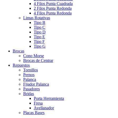
4 Filos Punta Cuadrada
2 Filos Punta Redonda
4 Filos Punta Redonda
Limas Rotativas
Tipo B
Tipo C
Tipo D
Tipo E
Tipo F
Tipo G
Brocas
Cono Morse
Brocas de Centrar
Repuestos
Tornillos
Pernos
Palanca
Fijador Palanca
Pasadores
Bridas
Porta Herramienta
Fresa
Avellanador
Placas Bases