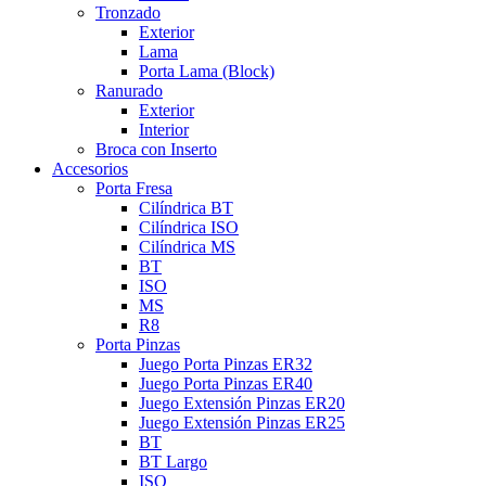
Tronzado
Exterior
Lama
Porta Lama (Block)
Ranurado
Exterior
Interior
Broca con Inserto
Accesorios
Porta Fresa
Cilíndrica BT
Cilíndrica ISO
Cilíndrica MS
BT
ISO
MS
R8
Porta Pinzas
Juego Porta Pinzas ER32
Juego Porta Pinzas ER40
Juego Extensión Pinzas ER20
Juego Extensión Pinzas ER25
BT
BT Largo
ISO