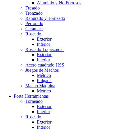
Aluminio y No Ferrosos
Fresado
Tronzado
Ranurado y Torneado
Perforado
Cerámica
Roscado
Exterior
Interior
Roscado Trapezoidal
Exterior
Interior
Acero cuadrado HSS
Juegos de Machos
Métrico
Pulgada
Macho Máquina
Métrico
Porta Herramientas
Torneado
Exterior
Interior
Roscado
Exterior
Interior