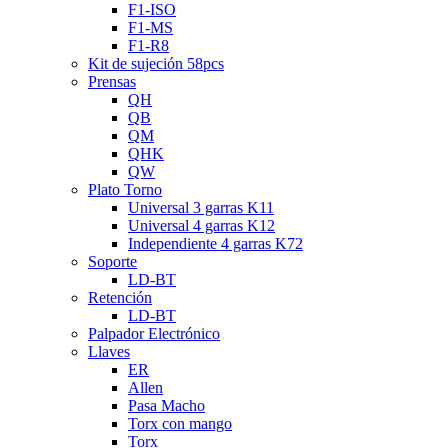
F1-ISO
F1-MS
F1-R8
Kit de sujeción 58pcs
Prensas
QH
QB
QM
QHK
QW
Plato Torno
Universal 3 garras K11
Universal 4 garras K12
Independiente 4 garras K72
Soporte
LD-BT
Retención
LD-BT
Palpador Electrónico
Llaves
ER
Allen
Pasa Macho
Torx con mango
Torx