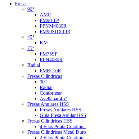
Fresas
90°
AMC
FM90 TP
PPNM4080R
FM90SDXT13
45°
KM
75°
FM75SP
EPN4080R
Radial
FMRC-6R
Fresas Cilíndricas
90°
Radial
Contornear
Avellanar 45°
Fresas Anulares HSS
Fresas Anulares HSS
Guia Fresa Anular HSS
Fresas Cilíndricas HSS
4 Filos Punta Cuadrada
Fresas Cilíndricas Metal Duro
2 Filos Punta Cuadrada