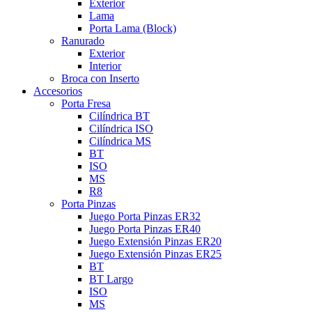
Exterior
Lama
Porta Lama (Block)
Ranurado
Exterior
Interior
Broca con Inserto
Accesorios
Porta Fresa
Cilíndrica BT
Cilíndrica ISO
Cilíndrica MS
BT
ISO
MS
R8
Porta Pinzas
Juego Porta Pinzas ER32
Juego Porta Pinzas ER40
Juego Extensión Pinzas ER20
Juego Extensión Pinzas ER25
BT
BT Largo
ISO
MS