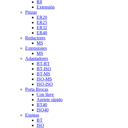
R8
Extensión
Pinzas
ER20
ER25
ER32
ER40
Reductores
MS
Extensiones
MS
Adaptadores
BT-BT
BT-ISO
BT-MS
ISO-MS
ISO-ISO
Porta Brocas
Con llave
Apriete rápido
BT40
ISO40
Espigas
BT
ISO