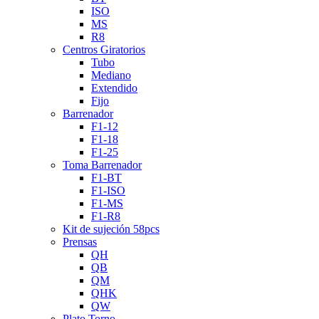
ISO
MS
R8
Centros Giratorios
Tubo
Mediano
Extendido
Fijo
Barrenador
F1-12
F1-18
F1-25
Toma Barrenador
F1-BT
F1-ISO
F1-MS
F1-R8
Kit de sujeción 58pcs
Prensas
QH
QB
QM
QHK
QW
Plato Torno