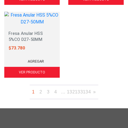
Fresa Anular HSS
5%CO D27-50MM
$
73.780
AGREGAR
VER PRODUCTO
1
2
3
4
…
132
133
134
»