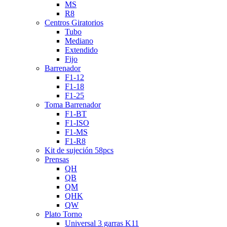
MS
R8
Centros Giratorios
Tubo
Mediano
Extendido
Fijo
Barrenador
F1-12
F1-18
F1-25
Toma Barrenador
F1-BT
F1-ISO
F1-MS
F1-R8
Kit de sujeción 58pcs
Prensas
QH
QB
QM
QHK
QW
Plato Torno
Universal 3 garras K11