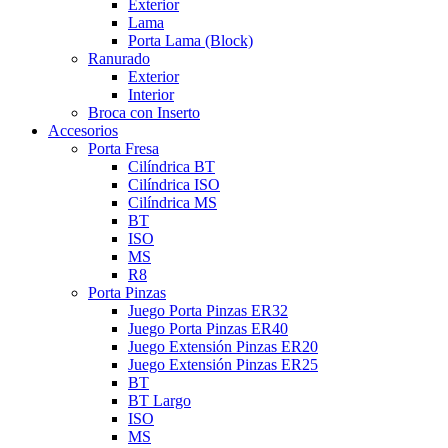
Exterior
Lama
Porta Lama (Block)
Ranurado
Exterior
Interior
Broca con Inserto
Accesorios
Porta Fresa
Cilíndrica BT
Cilíndrica ISO
Cilíndrica MS
BT
ISO
MS
R8
Porta Pinzas
Juego Porta Pinzas ER32
Juego Porta Pinzas ER40
Juego Extensión Pinzas ER20
Juego Extensión Pinzas ER25
BT
BT Largo
ISO
MS