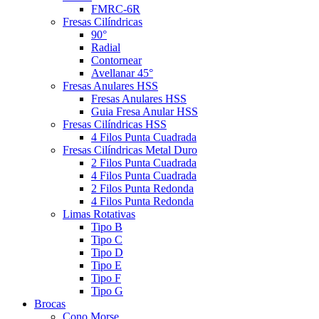
FMRC-6R
Fresas Cilíndricas
90°
Radial
Contornear
Avellanar 45°
Fresas Anulares HSS
Fresas Anulares HSS
Guia Fresa Anular HSS
Fresas Cilíndricas HSS
4 Filos Punta Cuadrada
Fresas Cilíndricas Metal Duro
2 Filos Punta Cuadrada
4 Filos Punta Cuadrada
2 Filos Punta Redonda
4 Filos Punta Redonda
Limas Rotativas
Tipo B
Tipo C
Tipo D
Tipo E
Tipo F
Tipo G
Brocas
Cono Morse