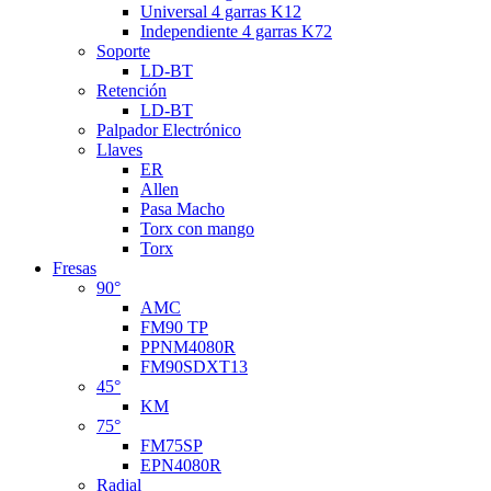
Universal 4 garras K12
Independiente 4 garras K72
Soporte
LD-BT
Retención
LD-BT
Palpador Electrónico
Llaves
ER
Allen
Pasa Macho
Torx con mango
Torx
Fresas
90°
AMC
FM90 TP
PPNM4080R
FM90SDXT13
45°
KM
75°
FM75SP
EPN4080R
Radial