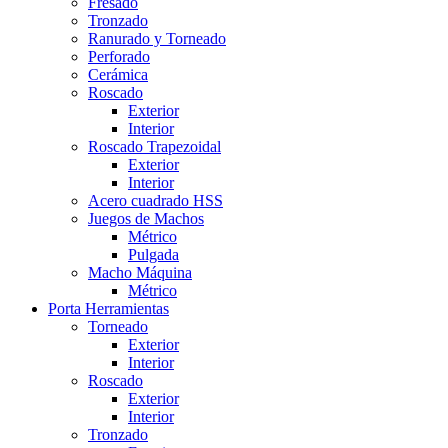
Fresado
Tronzado
Ranurado y Torneado
Perforado
Cerámica
Roscado
Exterior
Interior
Roscado Trapezoidal
Exterior
Interior
Acero cuadrado HSS
Juegos de Machos
Métrico
Pulgada
Macho Máquina
Métrico
Porta Herramientas
Torneado
Exterior
Interior
Roscado
Exterior
Interior
Tronzado