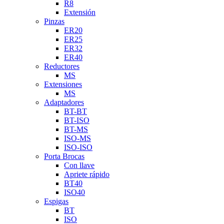
R8
Extensión
Pinzas
ER20
ER25
ER32
ER40
Reductores
MS
Extensiones
MS
Adaptadores
BT-BT
BT-ISO
BT-MS
ISO-MS
ISO-ISO
Porta Brocas
Con llave
Apriete rápido
BT40
ISO40
Espigas
BT
ISO