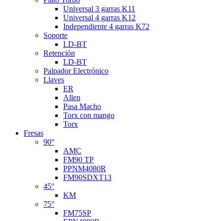
Universal 3 garras K11
Universal 4 garras K12
Independiente 4 garras K72
Soporte
LD-BT
Retención
LD-BT
Palpador Electrónico
Llaves
ER
Allen
Pasa Macho
Torx con mango
Torx
Fresas
90°
AMC
FM90 TP
PPNM4080R
FM90SDXT13
45°
KM
75°
FM75SP