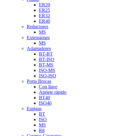
ER20
ER25
ER32
ER40
Reductores
MS
Extensiones
MS
Adaptadores
BT-BT
BT-ISO
BT-MS
ISO-MS
ISO-ISO
Porta Brocas
Con llave
Apriete rápido
BT40
ISO40
Espigas
BT
ISO
MS
R8
Centros Giratorios