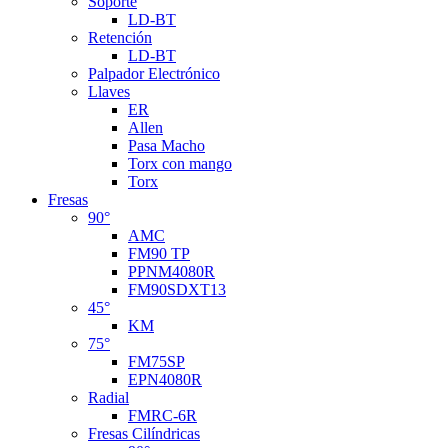
Soporte
LD-BT
Retención
LD-BT
Palpador Electrónico
Llaves
ER
Allen
Pasa Macho
Torx con mango
Torx
Fresas
90°
AMC
FM90 TP
PPNM4080R
FM90SDXT13
45°
KM
75°
FM75SP
EPN4080R
Radial
FMRC-6R
Fresas Cilíndricas