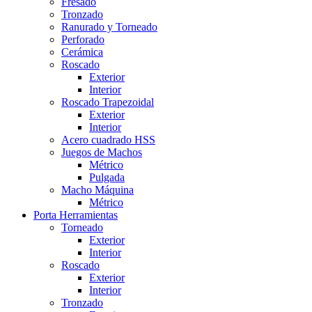
Fresado
Tronzado
Ranurado y Torneado
Perforado
Cerámica
Roscado
Exterior
Interior
Roscado Trapezoidal
Exterior
Interior
Acero cuadrado HSS
Juegos de Machos
Métrico
Pulgada
Macho Máquina
Métrico
Porta Herramientas
Torneado
Exterior
Interior
Roscado
Exterior
Interior
Tronzado