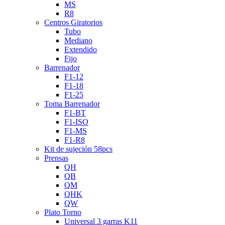
MS
R8
Centros Giratorios
Tubo
Mediano
Extendido
Fijo
Barrenador
F1-12
F1-18
F1-25
Toma Barrenador
F1-BT
F1-ISO
F1-MS
F1-R8
Kit de sujeción 58pcs
Prensas
QH
QB
QM
QHK
QW
Plato Torno
Universal 3 garras K11