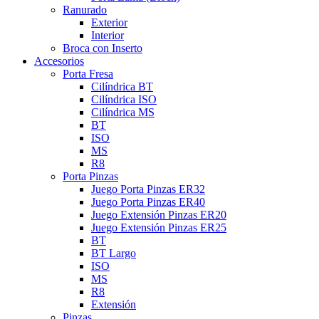
Ranurado
Exterior
Interior
Broca con Inserto
Accesorios
Porta Fresa
Cilíndrica BT
Cilíndrica ISO
Cilíndrica MS
BT
ISO
MS
R8
Porta Pinzas
Juego Porta Pinzas ER32
Juego Porta Pinzas ER40
Juego Extensión Pinzas ER20
Juego Extensión Pinzas ER25
BT
BT Largo
ISO
MS
R8
Extensión
Pinzas