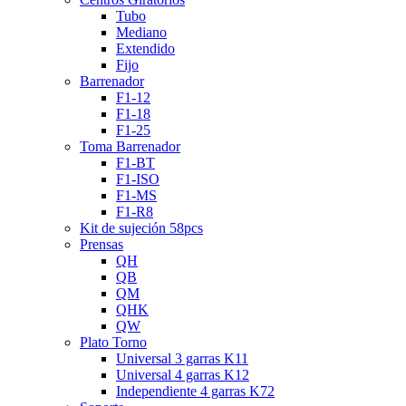
Tubo
Mediano
Extendido
Fijo
Barrenador
F1-12
F1-18
F1-25
Toma Barrenador
F1-BT
F1-ISO
F1-MS
F1-R8
Kit de sujeción 58pcs
Prensas
QH
QB
QM
QHK
QW
Plato Torno
Universal 3 garras K11
Universal 4 garras K12
Independiente 4 garras K72