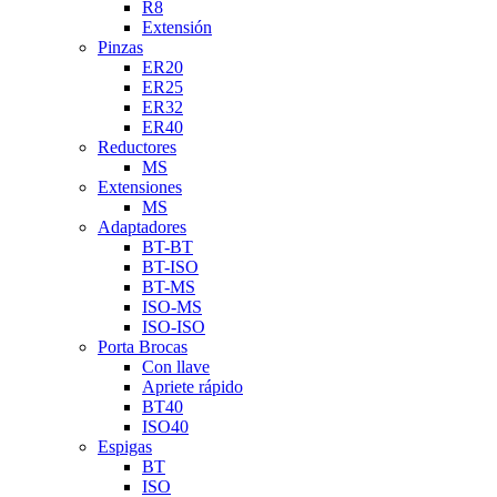
R8
Extensión
Pinzas
ER20
ER25
ER32
ER40
Reductores
MS
Extensiones
MS
Adaptadores
BT-BT
BT-ISO
BT-MS
ISO-MS
ISO-ISO
Porta Brocas
Con llave
Apriete rápido
BT40
ISO40
Espigas
BT
ISO