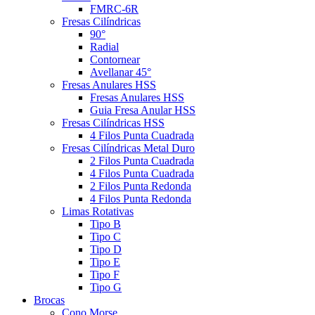
FMRC-6R
Fresas Cilíndricas
90°
Radial
Contornear
Avellanar 45°
Fresas Anulares HSS
Fresas Anulares HSS
Guia Fresa Anular HSS
Fresas Cilíndricas HSS
4 Filos Punta Cuadrada
Fresas Cilíndricas Metal Duro
2 Filos Punta Cuadrada
4 Filos Punta Cuadrada
2 Filos Punta Redonda
4 Filos Punta Redonda
Limas Rotativas
Tipo B
Tipo C
Tipo D
Tipo E
Tipo F
Tipo G
Brocas
Cono Morse