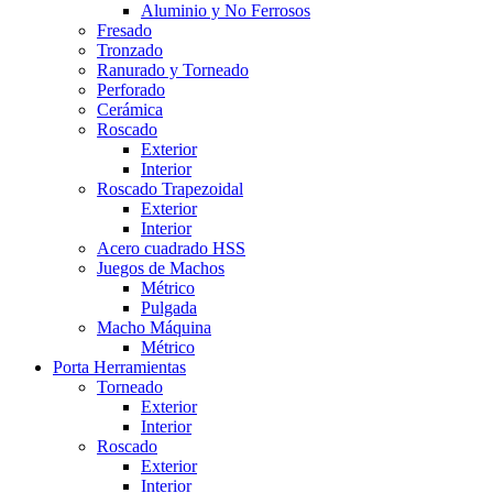
Aluminio y No Ferrosos
Fresado
Tronzado
Ranurado y Torneado
Perforado
Cerámica
Roscado
Exterior
Interior
Roscado Trapezoidal
Exterior
Interior
Acero cuadrado HSS
Juegos de Machos
Métrico
Pulgada
Macho Máquina
Métrico
Porta Herramientas
Torneado
Exterior
Interior
Roscado
Exterior
Interior