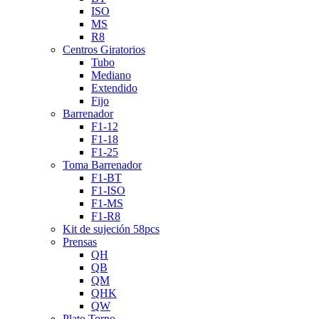
ISO
MS
R8
Centros Giratorios
Tubo
Mediano
Extendido
Fijo
Barrenador
F1-12
F1-18
F1-25
Toma Barrenador
F1-BT
F1-ISO
F1-MS
F1-R8
Kit de sujeción 58pcs
Prensas
QH
QB
QM
QHK
QW
Plato Torno