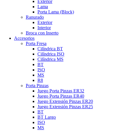
Exterior
Lama
Porta Lama (Block)
Ranurado
Exterior
Interior
Broca con Inserto
Accesorios
Porta Fresa
Cilíndrica BT
Cilíndrica ISO
Cilíndrica MS
BT
ISO
MS
R8
Porta Pinzas
Juego Porta Pinzas ER32
Juego Porta Pinzas ER40
Juego Extensión Pinzas ER20
Juego Extensión Pinzas ER25
BT
BT Largo
ISO
MS