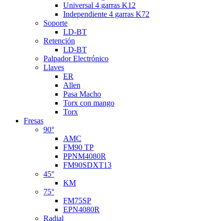
Universal 4 garras K12
Independiente 4 garras K72
Soporte
LD-BT
Retención
LD-BT
Palpador Electrónico
Llaves
ER
Allen
Pasa Macho
Torx con mango
Torx
Fresas
90°
AMC
FM90 TP
PPNM4080R
FM90SDXT13
45°
KM
75°
FM75SP
EPN4080R
Radial