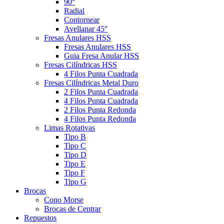
90°
Radial
Contornear
Avellanar 45°
Fresas Anulares HSS
Fresas Anulares HSS
Guia Fresa Anular HSS
Fresas Cilíndricas HSS
4 Filos Punta Cuadrada
Fresas Cilíndricas Metal Duro
2 Filos Punta Cuadrada
4 Filos Punta Cuadrada
2 Filos Punta Redonda
4 Filos Punta Redonda
Limas Rotativas
Tipo B
Tipo C
Tipo D
Tipo E
Tipo F
Tipo G
Brocas
Cono Morse
Brocas de Centrar
Repuestos