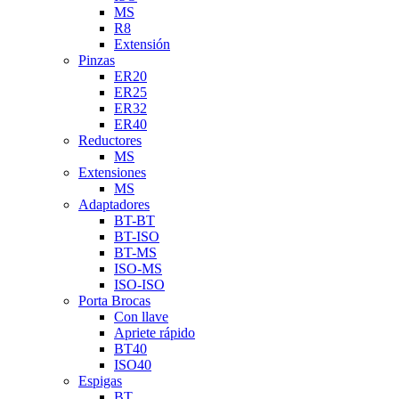
MS
R8
Extensión
Pinzas
ER20
ER25
ER32
ER40
Reductores
MS
Extensiones
MS
Adaptadores
BT-BT
BT-ISO
BT-MS
ISO-MS
ISO-ISO
Porta Brocas
Con llave
Apriete rápido
BT40
ISO40
Espigas
BT