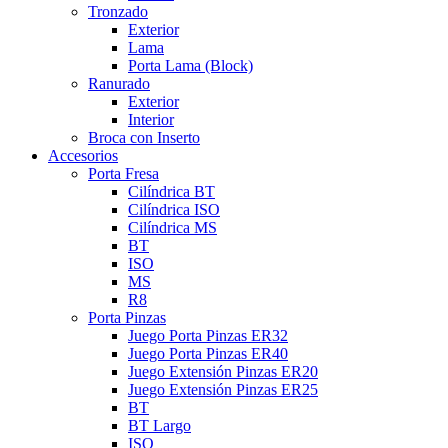
Tronzado
Exterior
Lama
Porta Lama (Block)
Ranurado
Exterior
Interior
Broca con Inserto
Accesorios
Porta Fresa
Cilíndrica BT
Cilíndrica ISO
Cilíndrica MS
BT
ISO
MS
R8
Porta Pinzas
Juego Porta Pinzas ER32
Juego Porta Pinzas ER40
Juego Extensión Pinzas ER20
Juego Extensión Pinzas ER25
BT
BT Largo
ISO