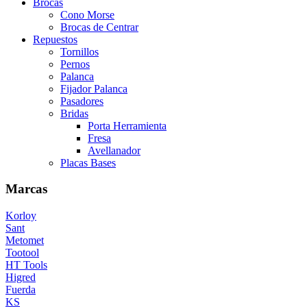
Brocas
Cono Morse
Brocas de Centrar
Repuestos
Tornillos
Pernos
Palanca
Fijador Palanca
Pasadores
Bridas
Porta Herramienta
Fresa
Avellanador
Placas Bases
Marcas
Korloy
Sant
Metomet
Tootool
HT Tools
Higred
Fuerda
KS