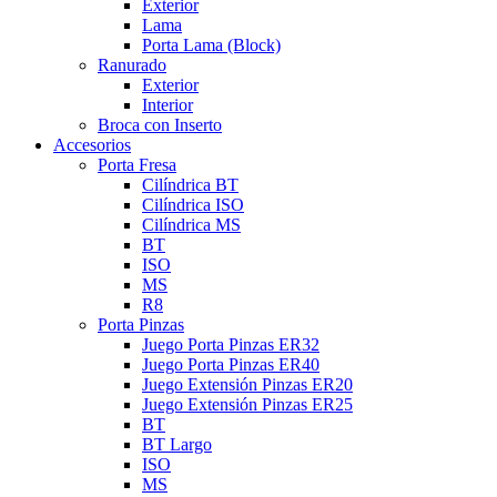
Exterior
Lama
Porta Lama (Block)
Ranurado
Exterior
Interior
Broca con Inserto
Accesorios
Porta Fresa
Cilíndrica BT
Cilíndrica ISO
Cilíndrica MS
BT
ISO
MS
R8
Porta Pinzas
Juego Porta Pinzas ER32
Juego Porta Pinzas ER40
Juego Extensión Pinzas ER20
Juego Extensión Pinzas ER25
BT
BT Largo
ISO
MS