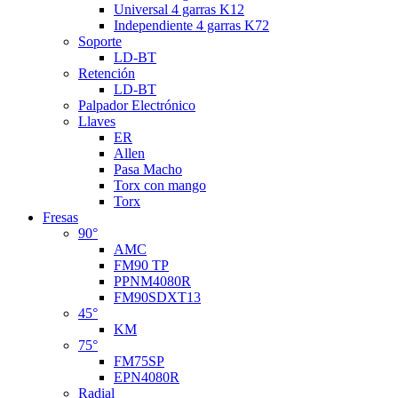
Universal 4 garras K12
Independiente 4 garras K72
Soporte
LD-BT
Retención
LD-BT
Palpador Electrónico
Llaves
ER
Allen
Pasa Macho
Torx con mango
Torx
Fresas
90°
AMC
FM90 TP
PPNM4080R
FM90SDXT13
45°
KM
75°
FM75SP
EPN4080R
Radial