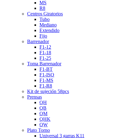
MS
R8
Centros Giratorios
Tubo
Mediano
Extendido
Fijo
Barrenador
F1-12
F1-18
F1-25
Toma Barrenador
F1-BT
F1-ISO
F1-MS
F1-R8
Kit de sujeción 58pcs
Prensas
QH
QB
QM
QHK
QW
Plato Torno
Universal 3 garras K11