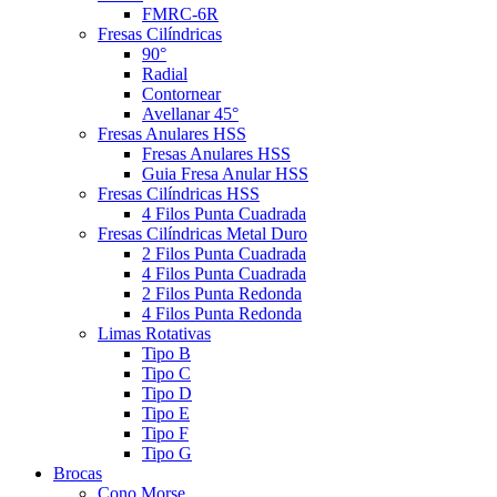
FMRC-6R
Fresas Cilíndricas
90°
Radial
Contornear
Avellanar 45°
Fresas Anulares HSS
Fresas Anulares HSS
Guia Fresa Anular HSS
Fresas Cilíndricas HSS
4 Filos Punta Cuadrada
Fresas Cilíndricas Metal Duro
2 Filos Punta Cuadrada
4 Filos Punta Cuadrada
2 Filos Punta Redonda
4 Filos Punta Redonda
Limas Rotativas
Tipo B
Tipo C
Tipo D
Tipo E
Tipo F
Tipo G
Brocas
Cono Morse