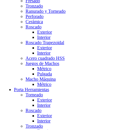
Fresado
Tronzado
Ranurado y Torneado
Perforado
Cerámica
Roscado
Exterior
Interior
Roscado Trapezoidal
Exterior
Interior
Acero cuadrado HSS
Juegos de Machos
Métrico
Pulgada
Macho Máquina
Métrico
Porta Herramientas
Torneado
Exterior
Interior
Roscado
Exterior
Interior
Tronzado