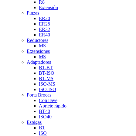
R8
Extensión
Pinzas
ER20
ER25
ER32
ER40
Reductores
MS
Extensiones
MS
Adaptadores
BT-BT
BT-ISO
BT-MS
ISO-MS
ISO-ISO
Porta Brocas
Con llave
Apriete rápido
BT40
ISO40
Espigas
BT
ISO