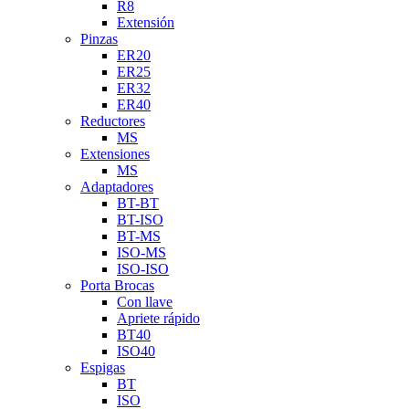
R8
Extensión
Pinzas
ER20
ER25
ER32
ER40
Reductores
MS
Extensiones
MS
Adaptadores
BT-BT
BT-ISO
BT-MS
ISO-MS
ISO-ISO
Porta Brocas
Con llave
Apriete rápido
BT40
ISO40
Espigas
BT
ISO