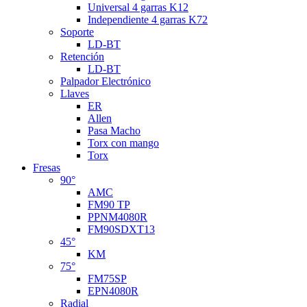
Universal 4 garras K12
Independiente 4 garras K72
Soporte
LD-BT
Retención
LD-BT
Palpador Electrónico
Llaves
ER
Allen
Pasa Macho
Torx con mango
Torx
Fresas
90°
AMC
FM90 TP
PPNM4080R
FM90SDXT13
45°
KM
75°
FM75SP
EPN4080R
Radial