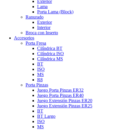
Exterior
Lama
Porta Lama (Block)
Ranurado
Exterior
Interior
Broca con Inserto
Accesorios
Porta Fresa
Cilíndrica BT
Cilíndrica ISO
Cilíndrica MS
BT
ISO
MS
R8
Porta Pinzas
Juego Porta Pinzas ER32
Juego Porta Pinzas ER40
Juego Extensión Pinzas ER20
Juego Extensión Pinzas ER25
BT
BT Largo
ISO
MS