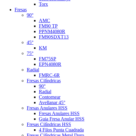
Torx
Fresas
90°
AMC
FM90 TP
PPNM4080R
FM90SDXT13
45°
KM
75°
FM75SP
EPN4080R
Radial
FMRC-6R
Fresas Cilíndricas
90°
Radial
Contornear
Avellanar 45°
Fresas Anulares HSS
Fresas Anulares HSS
Guia Fresa Anular HSS
Fresas Cilíndricas HSS
4 Filos Punta Cuadrada
Fresas Cilíndricas Metal Duro