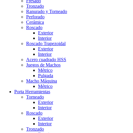
Fresado
Tronzado
Ranurado y Torneado
Perforado
Cerámica
Roscado
Exterior
Interior
Roscado Trapezoidal
Exterior
Interior
Acero cuadrado HSS
Juegos de Machos
Métrico
Pulgada
Macho Máquina
Métrico
Porta Herramientas
Torneado
Exterior
Interior
Roscado
Exterior
Interior
Tronzado