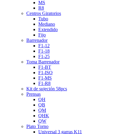
MS
R8
Centros Giratorios
Tubo
Mediano
Extendido
Fijo
Barrenador
F1-12
F1-18
F1-25
Toma Barrenador
F1-BT
F1-ISO
F1-MS
F1-R8
Kit de sujeción 58pcs
Prensas
QH
QB
QM
QHK
QW
Plato Torno
Universal 3 garras K11