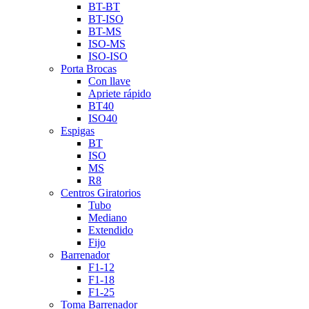
BT-BT
BT-ISO
BT-MS
ISO-MS
ISO-ISO
Porta Brocas
Con llave
Apriete rápido
BT40
ISO40
Espigas
BT
ISO
MS
R8
Centros Giratorios
Tubo
Mediano
Extendido
Fijo
Barrenador
F1-12
F1-18
F1-25
Toma Barrenador