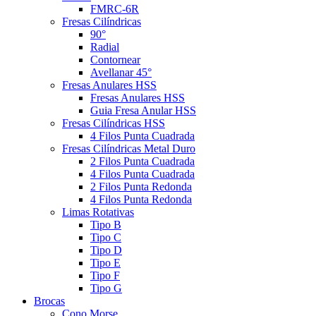
FMRC-6R
Fresas Cilíndricas
90°
Radial
Contornear
Avellanar 45°
Fresas Anulares HSS
Fresas Anulares HSS
Guia Fresa Anular HSS
Fresas Cilíndricas HSS
4 Filos Punta Cuadrada
Fresas Cilíndricas Metal Duro
2 Filos Punta Cuadrada
4 Filos Punta Cuadrada
2 Filos Punta Redonda
4 Filos Punta Redonda
Limas Rotativas
Tipo B
Tipo C
Tipo D
Tipo E
Tipo F
Tipo G
Brocas
Cono Morse