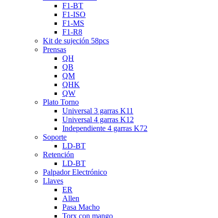
F1-BT
F1-ISO
F1-MS
F1-R8
Kit de sujeción 58pcs
Prensas
QH
QB
QM
QHK
QW
Plato Torno
Universal 3 garras K11
Universal 4 garras K12
Independiente 4 garras K72
Soporte
LD-BT
Retención
LD-BT
Palpador Electrónico
Llaves
ER
Allen
Pasa Macho
Torx con mango