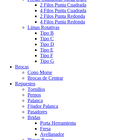
2 Filos Punta Cuadrada
4 Filos Punta Cuadrada
2 Filos Punta Redonda
4 Filos Punta Redonda
Limas Rotativas
Tipo B
Tipo C
Tipo D
Tipo E
Tipo F
Tipo G
Brocas
Cono Morse
Brocas de Centrar
Repuestos
Tornillos
Pernos
Palanca
Fijador Palanca
Pasadores
Bridas
Porta Herramienta
Fresa
Avellanador
Placas Bases