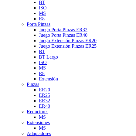
BT
ISO
MS
R8
Porta Pinzas
Juego Porta Pinzas ER32
Juego Porta Pinzas ER40
Juego Extensión Pinzas ER20
Juego Extensión Pinzas ER25
BT
BT Largo
ISO
MS
R8
Extensión
Pinzas
ER20
ER25
ER32
ER40
Reductores
MS
Extensiones
MS
Adaptadores