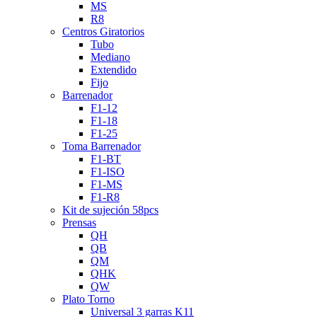
MS
R8
Centros Giratorios
Tubo
Mediano
Extendido
Fijo
Barrenador
F1-12
F1-18
F1-25
Toma Barrenador
F1-BT
F1-ISO
F1-MS
F1-R8
Kit de sujeción 58pcs
Prensas
QH
QB
QM
QHK
QW
Plato Torno
Universal 3 garras K11