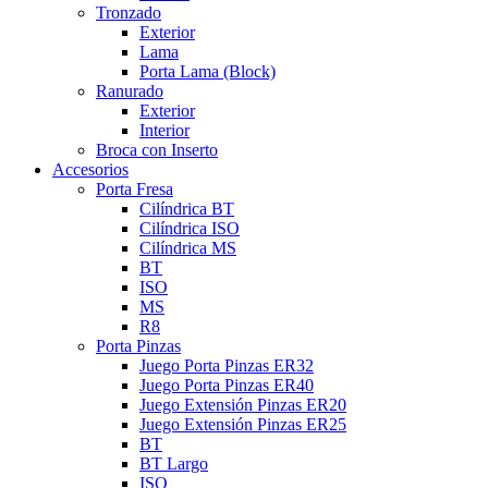
Tronzado
Exterior
Lama
Porta Lama (Block)
Ranurado
Exterior
Interior
Broca con Inserto
Accesorios
Porta Fresa
Cilíndrica BT
Cilíndrica ISO
Cilíndrica MS
BT
ISO
MS
R8
Porta Pinzas
Juego Porta Pinzas ER32
Juego Porta Pinzas ER40
Juego Extensión Pinzas ER20
Juego Extensión Pinzas ER25
BT
BT Largo
ISO