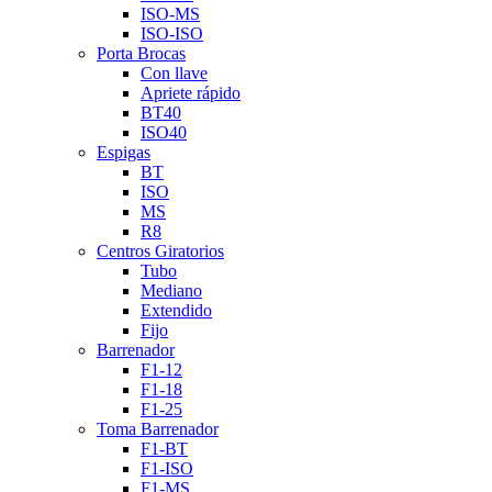
ISO-MS
ISO-ISO
Porta Brocas
Con llave
Apriete rápido
BT40
ISO40
Espigas
BT
ISO
MS
R8
Centros Giratorios
Tubo
Mediano
Extendido
Fijo
Barrenador
F1-12
F1-18
F1-25
Toma Barrenador
F1-BT
F1-ISO
F1-MS