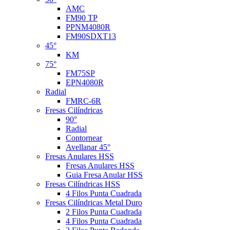
AMC
FM90 TP
PPNM4080R
FM90SDXT13
45°
KM
75°
FM75SP
EPN4080R
Radial
FMRC-6R
Fresas Cilíndricas
90°
Radial
Contornear
Avellanar 45°
Fresas Anulares HSS
Fresas Anulares HSS
Guia Fresa Anular HSS
Fresas Cilíndricas HSS
4 Filos Punta Cuadrada
Fresas Cilíndricas Metal Duro
2 Filos Punta Cuadrada
4 Filos Punta Cuadrada