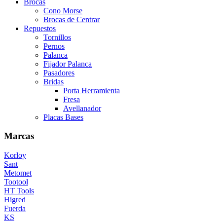
Brocas
Cono Morse
Brocas de Centrar
Repuestos
Tornillos
Pernos
Palanca
Fijador Palanca
Pasadores
Bridas
Porta Herramienta
Fresa
Avellanador
Placas Bases
Marcas
Korloy
Sant
Metomet
Tootool
HT Tools
Higred
Fuerda
KS