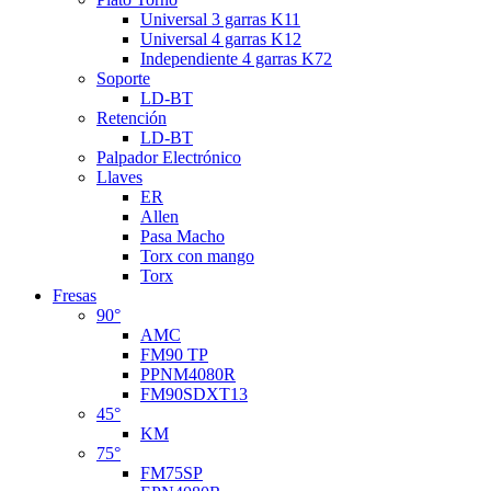
Universal 3 garras K11
Universal 4 garras K12
Independiente 4 garras K72
Soporte
LD-BT
Retención
LD-BT
Palpador Electrónico
Llaves
ER
Allen
Pasa Macho
Torx con mango
Torx
Fresas
90°
AMC
FM90 TP
PPNM4080R
FM90SDXT13
45°
KM
75°
FM75SP