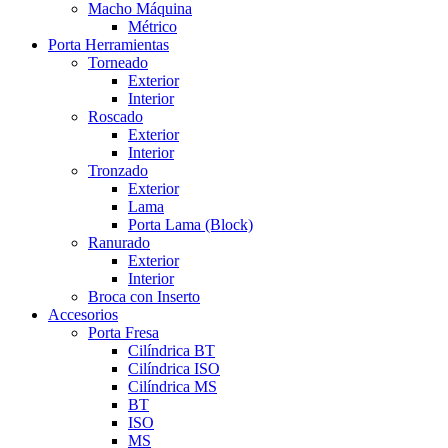
Macho Máquina
Métrico
Porta Herramientas
Torneado
Exterior
Interior
Roscado
Exterior
Interior
Tronzado
Exterior
Lama
Porta Lama (Block)
Ranurado
Exterior
Interior
Broca con Inserto
Accesorios
Porta Fresa
Cilíndrica BT
Cilíndrica ISO
Cilíndrica MS
BT
ISO
MS