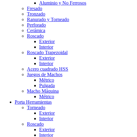
Aluminio y No Ferrosos
Fresado
Tronzado
Ranurado y Torneado
Perforado
Cerámica
Roscado
Exterior
Interior
Roscado Trapezoidal
Exterior
Interior
Acero cuadrado HSS
Juegos de Machos
Métrico
Pulgada
Macho Máquina
Métrico
Porta Herramientas
Torneado
Exterior
Interior
Roscado
Exterior
Interior