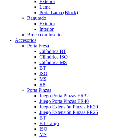
Exterior
Lama
Porta Lama (Block)
Ranurado
Exterior
Interior
Broca con Inserto
Accesorios
Porta Fresa
Cilíndrica BT
Cilíndrica ISO
Cilíndrica MS
BT
ISO
MS
R8
Porta Pinzas
Juego Porta Pinzas ER32
Juego Porta Pinzas ER40
Juego Extensión Pinzas ER20
Juego Extensión Pinzas ER25
BT
BT Largo
ISO
MS