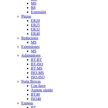
MS
R8
Extensión
Pinzas
ER20
ER25
ER32
ER40
Reductores
MS
Extensiones
MS
Adaptadores
BT-BT
BT-ISO
BT-MS
ISO-MS
ISO-ISO
Porta Brocas
Con llave
Apriete rápido
BT40
ISO40
Espigas
BT