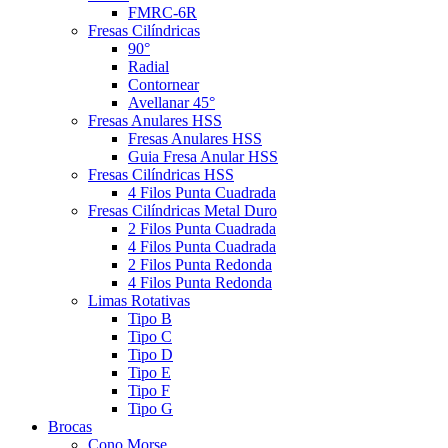
FMRC-6R
Fresas Cilíndricas
90°
Radial
Contornear
Avellanar 45°
Fresas Anulares HSS
Fresas Anulares HSS
Guia Fresa Anular HSS
Fresas Cilíndricas HSS
4 Filos Punta Cuadrada
Fresas Cilíndricas Metal Duro
2 Filos Punta Cuadrada
4 Filos Punta Cuadrada
2 Filos Punta Redonda
4 Filos Punta Redonda
Limas Rotativas
Tipo B
Tipo C
Tipo D
Tipo E
Tipo F
Tipo G
Brocas
Cono Morse