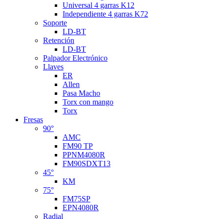
Universal 4 garras K12
Independiente 4 garras K72
Soporte
LD-BT
Retención
LD-BT
Palpador Electrónico
Llaves
ER
Allen
Pasa Macho
Torx con mango
Torx
Fresas
90°
AMC
FM90 TP
PPNM4080R
FM90SDXT13
45°
KM
75°
FM75SP
EPN4080R
Radial