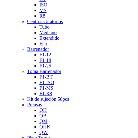
ISO
MS
R8
Centros Giratorios
Tubo
Mediano
Extendido
Fijo
Barrenador
F1-12
F1-18
F1-25
Toma Barrenador
F1-BT
F1-ISO
F1-MS
F1-R8
Kit de sujeción 58pcs
Prensas
QH
QB
QM
QHK
QW
Plato Torno