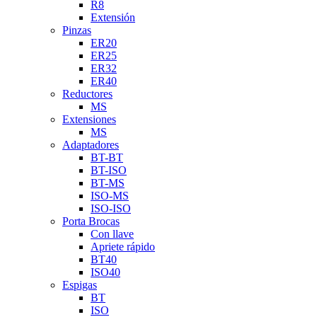
R8
Extensión
Pinzas
ER20
ER25
ER32
ER40
Reductores
MS
Extensiones
MS
Adaptadores
BT-BT
BT-ISO
BT-MS
ISO-MS
ISO-ISO
Porta Brocas
Con llave
Apriete rápido
BT40
ISO40
Espigas
BT
ISO