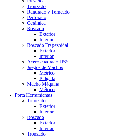
Fresado
Tronzado
Ranurado y Torneado
Perforado
Cerámica
Roscado
Exterior
Interior
Roscado Trapezoidal
Exterior
Interior
Acero cuadrado HSS
Juegos de Machos
Métrico
Pulgada
Macho Máquina
Métrico
Porta Herramientas
Torneado
Exterior
Interior
Roscado
Exterior
Interior
Tronzado