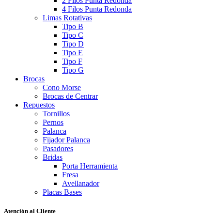
2 Filos Punta Redonda
4 Filos Punta Redonda
Limas Rotativas
Tipo B
Tipo C
Tipo D
Tipo E
Tipo F
Tipo G
Brocas
Cono Morse
Brocas de Centrar
Repuestos
Tornillos
Pernos
Palanca
Fijador Palanca
Pasadores
Bridas
Porta Herramienta
Fresa
Avellanador
Placas Bases
Atención al Cliente