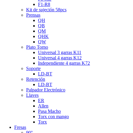
F1-R8
Kit de sujeción 58pcs
Prensas
QH
QB
QM
QHK
QW
Plato Torno
Universal 3 garras K11
Universal 4 garras K12
Independiente 4 garras K72
Soporte
LD-BT
Retención
LD-BT
Palpador Electrónico
Llaves
ER
Allen
Pasa Macho
Torx con mango
Torx
Fresas
90°