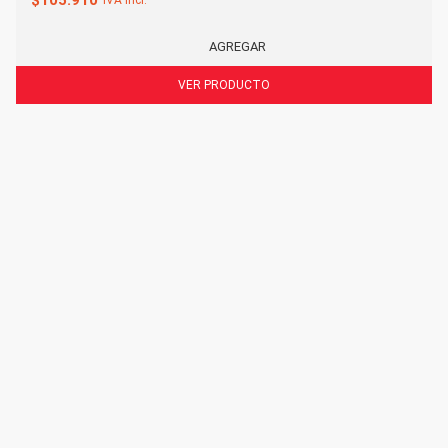
$
105.910
IVA incl.
AGREGAR
VER PRODUCTO