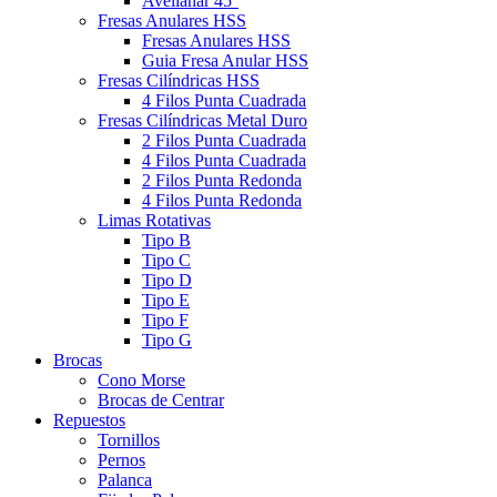
Avellanar 45°
Fresas Anulares HSS
Fresas Anulares HSS
Guia Fresa Anular HSS
Fresas Cilíndricas HSS
4 Filos Punta Cuadrada
Fresas Cilíndricas Metal Duro
2 Filos Punta Cuadrada
4 Filos Punta Cuadrada
2 Filos Punta Redonda
4 Filos Punta Redonda
Limas Rotativas
Tipo B
Tipo C
Tipo D
Tipo E
Tipo F
Tipo G
Brocas
Cono Morse
Brocas de Centrar
Repuestos
Tornillos
Pernos
Palanca