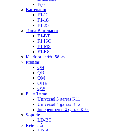
Fijo
Barrenador
F1-12
F1-18
F1-25
Toma Barrenador
F1-BT
F1-ISO
F1-MS
F1-R8
Kit de sujeción 58pcs
Prensas
QH
QB
QM
QHK
QW
Plato Torno
Universal 3 garras K11
Universal 4 garras K12
Independiente 4 garras K72
Soporte
LD-BT
Retención
LD-BT