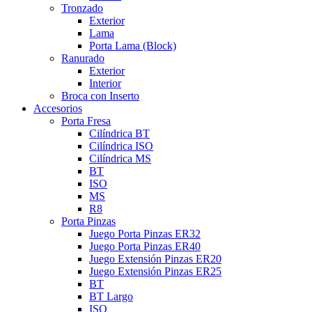
Tronzado
Exterior
Lama
Porta Lama (Block)
Ranurado
Exterior
Interior
Broca con Inserto
Accesorios
Porta Fresa
Cilíndrica BT
Cilíndrica ISO
Cilíndrica MS
BT
ISO
MS
R8
Porta Pinzas
Juego Porta Pinzas ER32
Juego Porta Pinzas ER40
Juego Extensión Pinzas ER20
Juego Extensión Pinzas ER25
BT
BT Largo
ISO