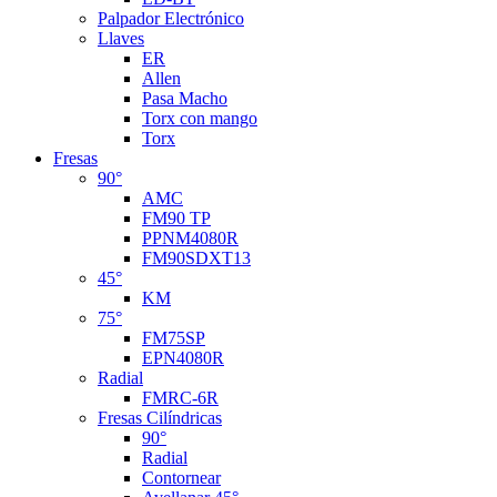
Palpador Electrónico
Llaves
ER
Allen
Pasa Macho
Torx con mango
Torx
Fresas
90°
AMC
FM90 TP
PPNM4080R
FM90SDXT13
45°
KM
75°
FM75SP
EPN4080R
Radial
FMRC-6R
Fresas Cilíndricas
90°
Radial
Contornear