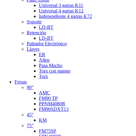
Universal 3 garras K11
Universal 4 garras K12
Independiente 4 garras K72
Soporte
LD-BT
Retención
LD-BT
Palpador Electrónico
Llaves
ER
Allen
Pasa Macho
Torx con mango
Torx
Fresas
90°
AMC
FM90 TP
PPNM4080R
FM90SDXT13
45°
KM
75°
FM75SP