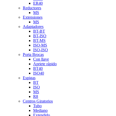
ER40
Reductores
MS
Extensiones
MS
Adaptadores
BT-BT
BT-ISO
BT-MS
ISO-MS
ISO-ISO
Porta Brocas
Con llave
Apriete rápido
BT40
ISO40
Espigas
BT
ISO
MS
R8
Centros Giratorios
Tubo
Mediano
Extendido