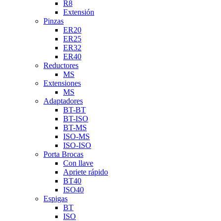
R8
Extensión
Pinzas
ER20
ER25
ER32
ER40
Reductores
MS
Extensiones
MS
Adaptadores
BT-BT
BT-ISO
BT-MS
ISO-MS
ISO-ISO
Porta Brocas
Con llave
Apriete rápido
BT40
ISO40
Espigas
BT
ISO