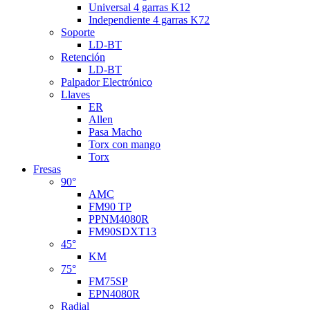
Universal 4 garras K12
Independiente 4 garras K72
Soporte
LD-BT
Retención
LD-BT
Palpador Electrónico
Llaves
ER
Allen
Pasa Macho
Torx con mango
Torx
Fresas
90°
AMC
FM90 TP
PPNM4080R
FM90SDXT13
45°
KM
75°
FM75SP
EPN4080R
Radial