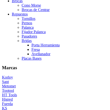
Brocas
Cono Morse
Brocas de Centrar
Repuestos
Tornillos
Pernos
Palanca
Fijador Palanca
Pasadores
Bridas
Porta Herramienta
Fresa
Avellanador
Placas Bases
Marcas
Korloy
Sant
Metomet
Tootool
HT Tools
Higred
Fuerda
KS