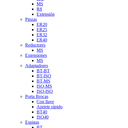
MS
R8
Extensión
Pinzas
ER20
ER25
ER32
ER40
Reductores
MS
Extensiones
MS
Adaptadores
BT-BT
BT-ISO
BT-MS
ISO-MS
ISO-ISO
Porta Brocas
Con llave
Apriete rápido
BT40
ISO40
Espigas
BT