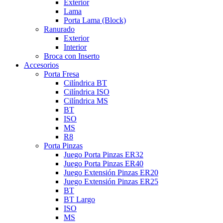
Exterior
Lama
Porta Lama (Block)
Ranurado
Exterior
Interior
Broca con Inserto
Accesorios
Porta Fresa
Cilíndrica BT
Cilíndrica ISO
Cilíndrica MS
BT
ISO
MS
R8
Porta Pinzas
Juego Porta Pinzas ER32
Juego Porta Pinzas ER40
Juego Extensión Pinzas ER20
Juego Extensión Pinzas ER25
BT
BT Largo
ISO
MS