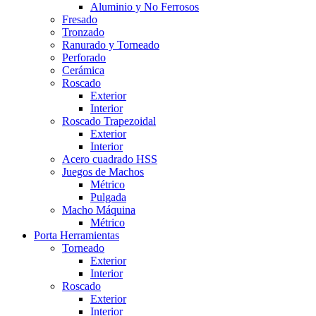
Aluminio y No Ferrosos
Fresado
Tronzado
Ranurado y Torneado
Perforado
Cerámica
Roscado
Exterior
Interior
Roscado Trapezoidal
Exterior
Interior
Acero cuadrado HSS
Juegos de Machos
Métrico
Pulgada
Macho Máquina
Métrico
Porta Herramientas
Torneado
Exterior
Interior
Roscado
Exterior
Interior