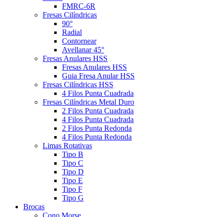
FMRC-6R
Fresas Cilíndricas
90°
Radial
Contornear
Avellanar 45°
Fresas Anulares HSS
Fresas Anulares HSS
Guia Fresa Anular HSS
Fresas Cilíndricas HSS
4 Filos Punta Cuadrada
Fresas Cilíndricas Metal Duro
2 Filos Punta Cuadrada
4 Filos Punta Cuadrada
2 Filos Punta Redonda
4 Filos Punta Redonda
Limas Rotativas
Tipo B
Tipo C
Tipo D
Tipo E
Tipo F
Tipo G
Brocas
Cono Morse