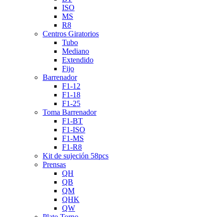
ISO
MS
R8
Centros Giratorios
Tubo
Mediano
Extendido
Fijo
Barrenador
F1-12
F1-18
F1-25
Toma Barrenador
F1-BT
F1-ISO
F1-MS
F1-R8
Kit de sujeción 58pcs
Prensas
QH
QB
QM
QHK
QW
Plato Torno