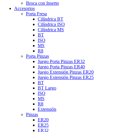
Broca con Inserto
Accesorios
Porta Fresa
Cilíndrica BT
Cilíndrica ISO
Cilíndrica MS
BT
ISO
MS
R8
Porta Pinzas
Juego Porta Pinzas ER32
Juego Porta Pinzas ER40
Juego Extensión Pinzas ER20
Juego Extensión Pinzas ER25
BT
BT Largo
ISO
MS
R8
Extensión
Pinzas
ER20
ER25
ER32