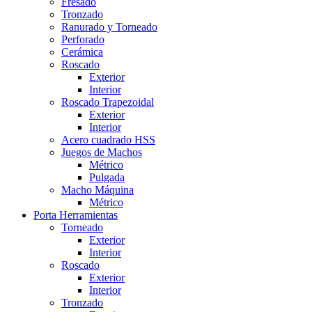
Fresado
Tronzado
Ranurado y Torneado
Perforado
Cerámica
Roscado
Exterior
Interior
Roscado Trapezoidal
Exterior
Interior
Acero cuadrado HSS
Juegos de Machos
Métrico
Pulgada
Macho Máquina
Métrico
Porta Herramientas
Torneado
Exterior
Interior
Roscado
Exterior
Interior
Tronzado