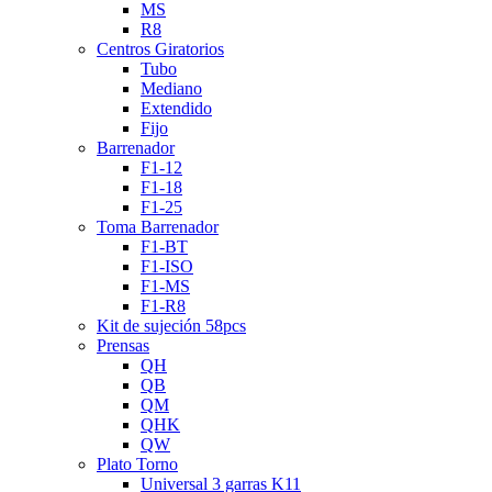
MS
R8
Centros Giratorios
Tubo
Mediano
Extendido
Fijo
Barrenador
F1-12
F1-18
F1-25
Toma Barrenador
F1-BT
F1-ISO
F1-MS
F1-R8
Kit de sujeción 58pcs
Prensas
QH
QB
QM
QHK
QW
Plato Torno
Universal 3 garras K11