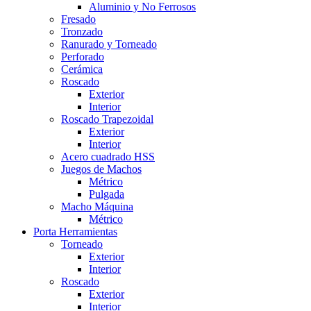
Aluminio y No Ferrosos
Fresado
Tronzado
Ranurado y Torneado
Perforado
Cerámica
Roscado
Exterior
Interior
Roscado Trapezoidal
Exterior
Interior
Acero cuadrado HSS
Juegos de Machos
Métrico
Pulgada
Macho Máquina
Métrico
Porta Herramientas
Torneado
Exterior
Interior
Roscado
Exterior
Interior