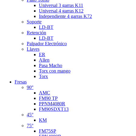
Universal 3 garras K11
Universal 4 garras K12
Independiente 4 garras K72
Soporte
LD-BT
Retención
LD-BT
Palpador Electrónico
Llaves
ER
Allen
Pasa Macho
Torx con mango
Torx
Fresas
90°
AMC
FM90 TP
PPNM4080R
FM90SDXT13
45°
KM
75°
FM75SP