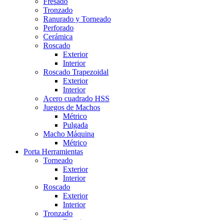
Fresado
Tronzado
Ranurado y Torneado
Perforado
Cerámica
Roscado
Exterior
Interior
Roscado Trapezoidal
Exterior
Interior
Acero cuadrado HSS
Juegos de Machos
Métrico
Pulgada
Macho Máquina
Métrico
Porta Herramientas
Torneado
Exterior
Interior
Roscado
Exterior
Interior
Tronzado