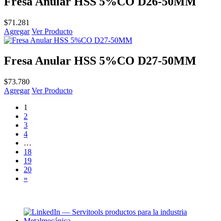
Fresa Anular HSS 5%CO D26-50MM
$
71.281
Agregar
Ver Producto
Fresa Anular HSS 5%CO D27-50MM
$
73.780
Agregar
Ver Producto
1
2
3
4
…
18
19
20
»