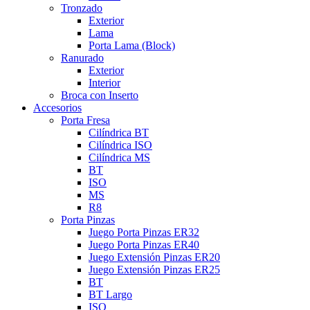
Tronzado
Exterior
Lama
Porta Lama (Block)
Ranurado
Exterior
Interior
Broca con Inserto
Accesorios
Porta Fresa
Cilíndrica BT
Cilíndrica ISO
Cilíndrica MS
BT
ISO
MS
R8
Porta Pinzas
Juego Porta Pinzas ER32
Juego Porta Pinzas ER40
Juego Extensión Pinzas ER20
Juego Extensión Pinzas ER25
BT
BT Largo
ISO