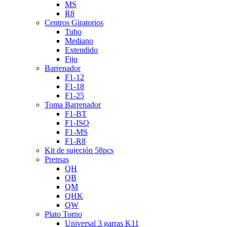
MS
R8
Centros Giratorios
Tubo
Mediano
Extendido
Fijo
Barrenador
F1-12
F1-18
F1-25
Toma Barrenador
F1-BT
F1-ISO
F1-MS
F1-R8
Kit de sujeción 58pcs
Prensas
QH
QB
QM
QHK
QW
Plato Torno
Universal 3 garras K11