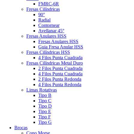
FMRC-6R
Fresas Cilíndricas
90°
Radial
Contornear
Avellanar 45°
Fresas Anulares HSS
Fresas Anulares HSS
Guia Fresa Anular HSS
Fresas Cilíndricas HSS
4 Filos Punta Cuadrada
Fresas Cilíndricas Metal Duro
2 Filos Punta Cuadrada
4 Filos Punta Cuadrada
2 Filos Punta Redonda
4 Filos Punta Redonda
Limas Rotativas
Tipo B
Tipo C
Tipo D
Tipo E
Tipo F
Tipo G
Brocas
Cono Morse