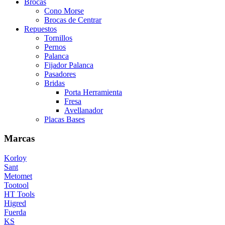
Brocas
Cono Morse
Brocas de Centrar
Repuestos
Tornillos
Pernos
Palanca
Fijador Palanca
Pasadores
Bridas
Porta Herramienta
Fresa
Avellanador
Placas Bases
Marcas
Korloy
Sant
Metomet
Tootool
HT Tools
Higred
Fuerda
KS