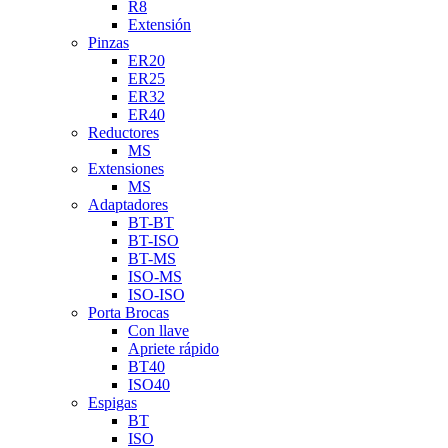
R8
Extensión
Pinzas
ER20
ER25
ER32
ER40
Reductores
MS
Extensiones
MS
Adaptadores
BT-BT
BT-ISO
BT-MS
ISO-MS
ISO-ISO
Porta Brocas
Con llave
Apriete rápido
BT40
ISO40
Espigas
BT
ISO