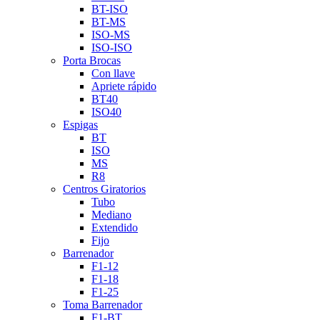
BT-ISO
BT-MS
ISO-MS
ISO-ISO
Porta Brocas
Con llave
Apriete rápido
BT40
ISO40
Espigas
BT
ISO
MS
R8
Centros Giratorios
Tubo
Mediano
Extendido
Fijo
Barrenador
F1-12
F1-18
F1-25
Toma Barrenador
F1-BT