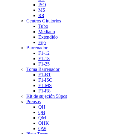
ISO
MS
R8
Centros Giratorios
Tubo
Mediano
Extendido
Fijo
Barrenador
F1-12
F1-18
F1-25
Toma Barrenador
F1-BT
F1-ISO
F1-MS
F1-R8
Kit de sujeción 58pcs
Prensas
QH
QB
QM
QHK
QW
Plato Torno