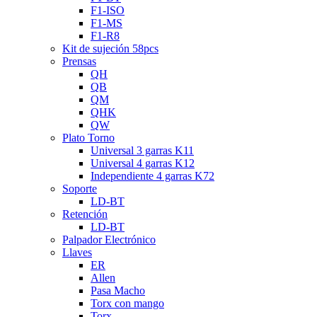
F1-ISO
F1-MS
F1-R8
Kit de sujeción 58pcs
Prensas
QH
QB
QM
QHK
QW
Plato Torno
Universal 3 garras K11
Universal 4 garras K12
Independiente 4 garras K72
Soporte
LD-BT
Retención
LD-BT
Palpador Electrónico
Llaves
ER
Allen
Pasa Macho
Torx con mango
Torx