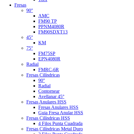
Fresas
90°
AMC
FM90 TP
PPNM4080R
FM90SDXT13
45°
KM
75°
FM75SP
EPN4080R
Radial
FMRC-6R
Fresas Cilíndricas
90°
Radial
Contornear
Avellanar 45°
Fresas Anulares HSS
Fresas Anulares HSS
Guia Fresa Anular HSS
Fresas Cilíndricas HSS
4 Filos Punta Cuadrada
Fresas Cilíndricas Metal Duro