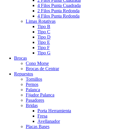
2 Filos Punta Cuadrada
4 Filos Punta Cuadrada
2 Filos Punta Redonda
4 Filos Punta Redonda
Limas Rotativas
Tipo B
Tipo C
Tipo D
Tipo E
Tipo F
Tipo G
Brocas
Cono Morse
Brocas de Centrar
Repuestos
Tornillos
Pernos
Palanca
Fijador Palanca
Pasadores
Bridas
Porta Herramienta
Fresa
Avellanador
Placas Bases