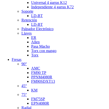
Universal 4 garras K12
Independiente 4 garras K72
Soporte
LD-BT
Retención
LD-BT
Palpador Electrónico
Llaves
ER
Allen
Pasa Macho
Torx con mango
Torx
Fresas
90°
AMC
FM90 TP
PPNM4080R
FM90SDXT13
45°
KM
75°
FM75SP
EPN4080R
Radial