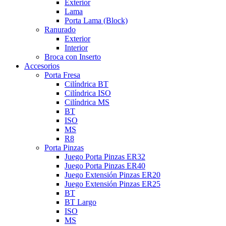
Exterior
Lama
Porta Lama (Block)
Ranurado
Exterior
Interior
Broca con Inserto
Accesorios
Porta Fresa
Cilíndrica BT
Cilíndrica ISO
Cilíndrica MS
BT
ISO
MS
R8
Porta Pinzas
Juego Porta Pinzas ER32
Juego Porta Pinzas ER40
Juego Extensión Pinzas ER20
Juego Extensión Pinzas ER25
BT
BT Largo
ISO
MS