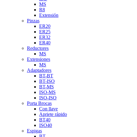
MS
R8
Extensión
Pinzas
ER20
ER25
ER32
ER40
Reductores
MS
Extensiones
MS
Adaptadores
BT-BT
BT-ISO
BT-MS
ISO-MS
ISO-ISO
Porta Brocas
Con llave
Apriete rápido
BT40
ISO40
Espigas
BT