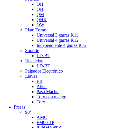
QH
QB
QM
QHK
QW
Plato Torno
Universal 3 garras K11
Universal 4 garras K12
Independiente 4 garras K72
Soporte
LD-BT
Retención
LD-BT
Palpador Electrónico
Llaves
ER
Allen
Pasa Macho
Torx con mango
Torx
Fresas
90°
AMC
FM90 TP
PPNM4080R