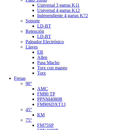
Universal 3 garras K11
Universal 4 garras K12
Independiente 4 garras K72
Soporte
LD-BT
Retención
LD-BT
Palpador Electrónico
Llaves
ER
Allen
Pasa Macho
Torx con mango
Torx
Fresas
90°
AMC
FM90 TP
PPNM4080R
FM90SDXT13
45°
KM
75°
FM75SP