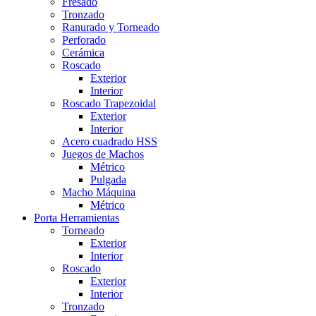
Fresado
Tronzado
Ranurado y Torneado
Perforado
Cerámica
Roscado
Exterior
Interior
Roscado Trapezoidal
Exterior
Interior
Acero cuadrado HSS
Juegos de Machos
Métrico
Pulgada
Macho Máquina
Métrico
Porta Herramientas
Torneado
Exterior
Interior
Roscado
Exterior
Interior
Tronzado