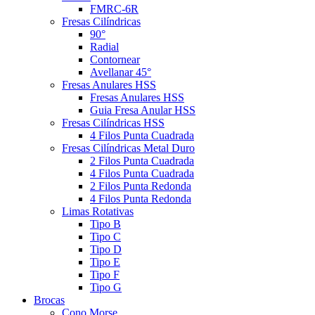
FMRC-6R
Fresas Cilíndricas
90°
Radial
Contornear
Avellanar 45°
Fresas Anulares HSS
Fresas Anulares HSS
Guia Fresa Anular HSS
Fresas Cilíndricas HSS
4 Filos Punta Cuadrada
Fresas Cilíndricas Metal Duro
2 Filos Punta Cuadrada
4 Filos Punta Cuadrada
2 Filos Punta Redonda
4 Filos Punta Redonda
Limas Rotativas
Tipo B
Tipo C
Tipo D
Tipo E
Tipo F
Tipo G
Brocas
Cono Morse