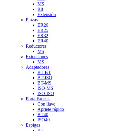
MS
R8
Extensión
Pinzas
ER20
ER25
ER32
ER40
Reductores
MS
Extensiones
MS
Adaptadores
BT-BT
BT-ISO
BT-MS
ISO-MS
ISO-ISO
Porta Brocas
Con llave
Apriete rápido
BT40
ISO40
Espigas
BT