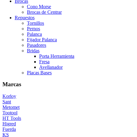
Brocas
Cono Morse
Brocas de Centrar
Repuestos
Tornillos
Pernos
Palanca
Fijador Palanca
Pasadores
Bridas
Porta Herramienta
Fresa
Avellanador
Placas Bases
Marcas
Korloy
Sant
Metomet
Tootool
HT Tools
Higred
Fuerda
KS