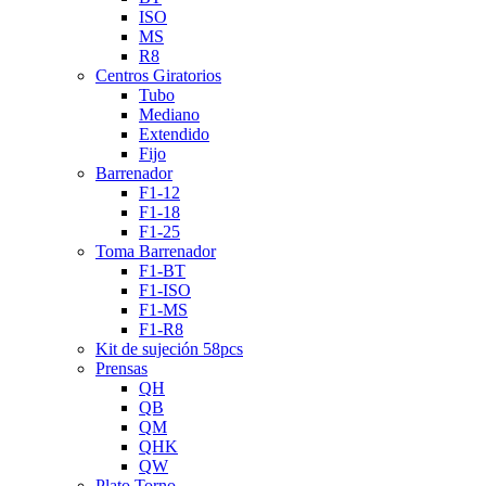
ISO
MS
R8
Centros Giratorios
Tubo
Mediano
Extendido
Fijo
Barrenador
F1-12
F1-18
F1-25
Toma Barrenador
F1-BT
F1-ISO
F1-MS
F1-R8
Kit de sujeción 58pcs
Prensas
QH
QB
QM
QHK
QW
Plato Torno