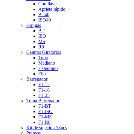
Con llave
Apriete rápido
BT40
ISO40
Espigas
BT
ISO
MS
R8
Centros Giratorios
Tubo
Mediano
Extendido
Fijo
Barrenador
F1-12
F1-18
F1-25
Toma Barrenador
F1-BT
F1-ISO
F1-MS
F1-R8
Kit de sujeción 58pcs
Prensas