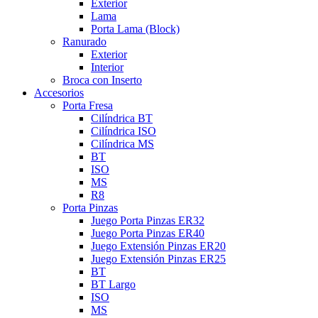
Exterior
Lama
Porta Lama (Block)
Ranurado
Exterior
Interior
Broca con Inserto
Accesorios
Porta Fresa
Cilíndrica BT
Cilíndrica ISO
Cilíndrica MS
BT
ISO
MS
R8
Porta Pinzas
Juego Porta Pinzas ER32
Juego Porta Pinzas ER40
Juego Extensión Pinzas ER20
Juego Extensión Pinzas ER25
BT
BT Largo
ISO
MS