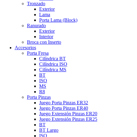
Tronzado
Exterior
Lama
Porta Lama (Block)
Ranurado
Exterior
Interior
Broca con Inserto
Accesorios
Porta Fresa
Cilíndrica BT
Cilíndrica ISO
Cilíndrica MS
BT
ISO
MS
R8
Porta Pinzas
Juego Porta Pinzas ER32
Juego Porta Pinzas ER40
Juego Extensión Pinzas ER20
Juego Extensión Pinzas ER25
BT
BT Largo
ISO