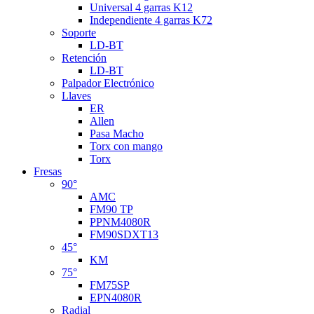
Universal 4 garras K12
Independiente 4 garras K72
Soporte
LD-BT
Retención
LD-BT
Palpador Electrónico
Llaves
ER
Allen
Pasa Macho
Torx con mango
Torx
Fresas
90°
AMC
FM90 TP
PPNM4080R
FM90SDXT13
45°
KM
75°
FM75SP
EPN4080R
Radial