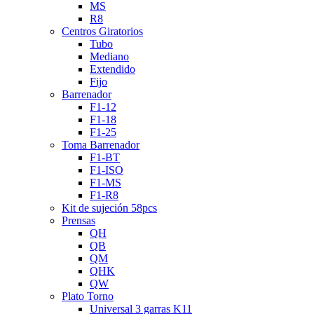
MS
R8
Centros Giratorios
Tubo
Mediano
Extendido
Fijo
Barrenador
F1-12
F1-18
F1-25
Toma Barrenador
F1-BT
F1-ISO
F1-MS
F1-R8
Kit de sujeción 58pcs
Prensas
QH
QB
QM
QHK
QW
Plato Torno
Universal 3 garras K11