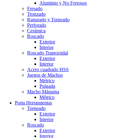
Aluminio y No Ferrosos
Fresado
Tronzado
Ranurado y Torneado
Perforado
Cerámica
Roscado
Exterior
Interior
Roscado Trapezoidal
Exterior
Interior
Acero cuadrado HSS
Juegos de Machos
Métrico
Pulgada
Macho Máquina
Métrico
Porta Herramientas
Torneado
Exterior
Interior
Roscado
Exterior
Interior