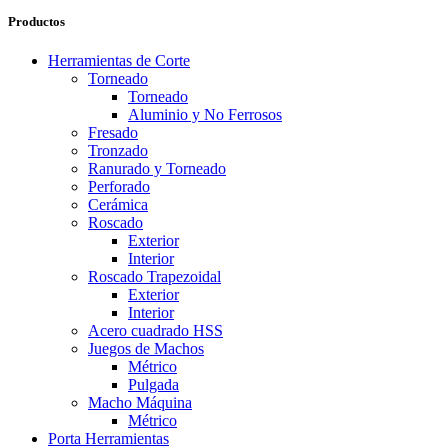
Productos
Herramientas de Corte
Torneado
Torneado
Aluminio y No Ferrosos
Fresado
Tronzado
Ranurado y Torneado
Perforado
Cerámica
Roscado
Exterior
Interior
Roscado Trapezoidal
Exterior
Interior
Acero cuadrado HSS
Juegos de Machos
Métrico
Pulgada
Macho Máquina
Métrico
Porta Herramientas