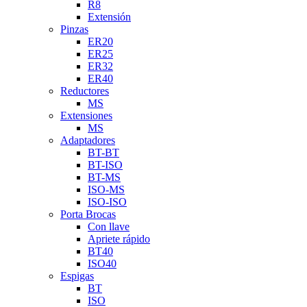
R8
Extensión
Pinzas
ER20
ER25
ER32
ER40
Reductores
MS
Extensiones
MS
Adaptadores
BT-BT
BT-ISO
BT-MS
ISO-MS
ISO-ISO
Porta Brocas
Con llave
Apriete rápido
BT40
ISO40
Espigas
BT
ISO