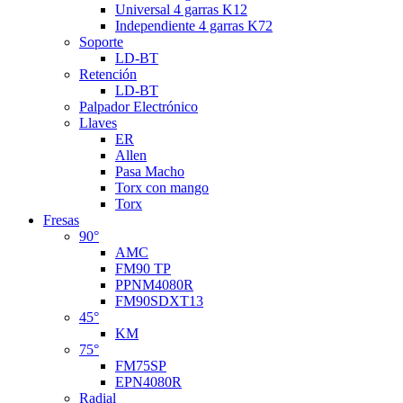
Universal 4 garras K12
Independiente 4 garras K72
Soporte
LD-BT
Retención
LD-BT
Palpador Electrónico
Llaves
ER
Allen
Pasa Macho
Torx con mango
Torx
Fresas
90°
AMC
FM90 TP
PPNM4080R
FM90SDXT13
45°
KM
75°
FM75SP
EPN4080R
Radial