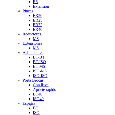
R8
Extensión
Pinzas
ER20
ER25
ER32
ER40
Reductores
MS
Extensiones
MS
Adaptadores
BT-BT
BT-ISO
BT-MS
ISO-MS
ISO-ISO
Porta Brocas
Con llave
Apriete rápido
BT40
ISO40
Espigas
BT
ISO