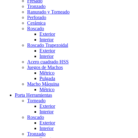
Fresado
Tronzado
Ranurado y Torneado
Perforado
Cerámica
Roscado
Exterior
Interior
Roscado Trapezoidal
Exterior
Interior
Acero cuadrado HSS
Juegos de Machos
Métrico
Pulgada
Macho Máquina
Métrico
Porta Herramientas
Torneado
Exterior
Interior
Roscado
Exterior
Interior
Tronzado