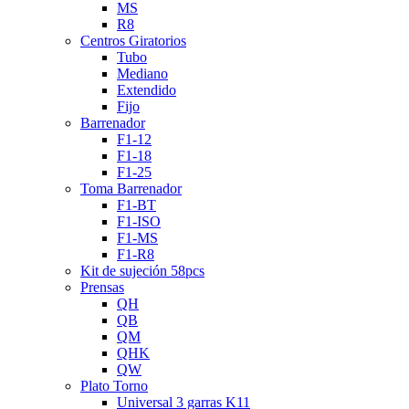
MS
R8
Centros Giratorios
Tubo
Mediano
Extendido
Fijo
Barrenador
F1-12
F1-18
F1-25
Toma Barrenador
F1-BT
F1-ISO
F1-MS
F1-R8
Kit de sujeción 58pcs
Prensas
QH
QB
QM
QHK
QW
Plato Torno
Universal 3 garras K11