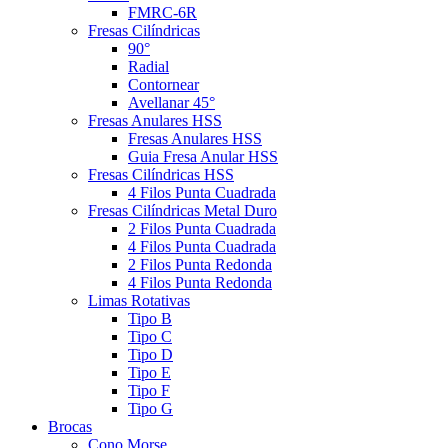
FMRC-6R
Fresas Cilíndricas
90°
Radial
Contornear
Avellanar 45°
Fresas Anulares HSS
Fresas Anulares HSS
Guia Fresa Anular HSS
Fresas Cilíndricas HSS
4 Filos Punta Cuadrada
Fresas Cilíndricas Metal Duro
2 Filos Punta Cuadrada
4 Filos Punta Cuadrada
2 Filos Punta Redonda
4 Filos Punta Redonda
Limas Rotativas
Tipo B
Tipo C
Tipo D
Tipo E
Tipo F
Tipo G
Brocas
Cono Morse