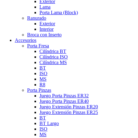
Exterior
Lama
Porta Lama (Block)
Ranurado
Exterior
Interior
Broca con Inserto
Accesorios
Porta Fresa
Cilíndrica BT
Cilíndrica ISO
Cilíndrica MS
BT
ISO
MS
R8
Porta Pinzas
Juego Porta Pinzas ER32
Juego Porta Pinzas ER40
Juego Extensión Pinzas ER20
Juego Extensión Pinzas ER25
BT
BT Largo
ISO
MS