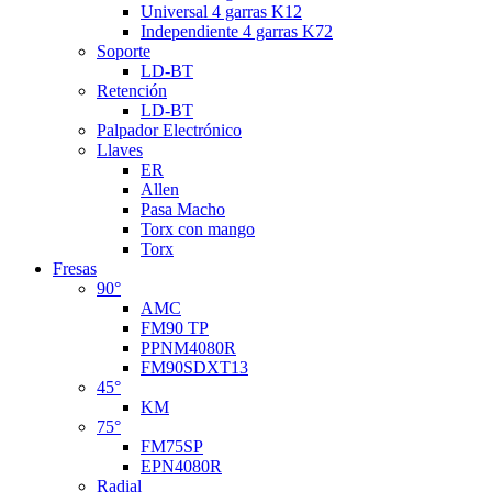
Universal 4 garras K12
Independiente 4 garras K72
Soporte
LD-BT
Retención
LD-BT
Palpador Electrónico
Llaves
ER
Allen
Pasa Macho
Torx con mango
Torx
Fresas
90°
AMC
FM90 TP
PPNM4080R
FM90SDXT13
45°
KM
75°
FM75SP
EPN4080R
Radial