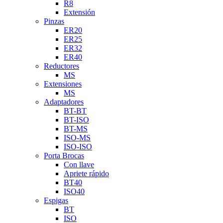
R8
Extensión
Pinzas
ER20
ER25
ER32
ER40
Reductores
MS
Extensiones
MS
Adaptadores
BT-BT
BT-ISO
BT-MS
ISO-MS
ISO-ISO
Porta Brocas
Con llave
Apriete rápido
BT40
ISO40
Espigas
BT
ISO