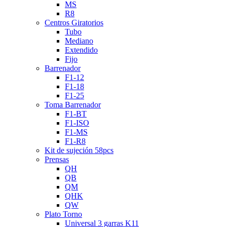
MS
R8
Centros Giratorios
Tubo
Mediano
Extendido
Fijo
Barrenador
F1-12
F1-18
F1-25
Toma Barrenador
F1-BT
F1-ISO
F1-MS
F1-R8
Kit de sujeción 58pcs
Prensas
QH
QB
QM
QHK
QW
Plato Torno
Universal 3 garras K11