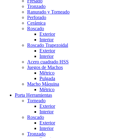
Fresado
Tronzado
Ranurado y Torneado
Perforado
Cerámica
Roscado
Exterior
Interior
Roscado Trapezoidal
Exterior
Interior
Acero cuadrado HSS
Juegos de Machos
Métrico
Pulgada
Macho Máquina
Métrico
Porta Herramientas
Torneado
Exterior
Interior
Roscado
Exterior
Interior
Tronzado