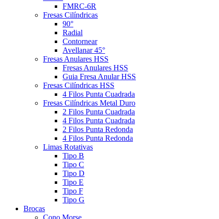
FMRC-6R
Fresas Cilíndricas
90°
Radial
Contornear
Avellanar 45°
Fresas Anulares HSS
Fresas Anulares HSS
Guia Fresa Anular HSS
Fresas Cilíndricas HSS
4 Filos Punta Cuadrada
Fresas Cilíndricas Metal Duro
2 Filos Punta Cuadrada
4 Filos Punta Cuadrada
2 Filos Punta Redonda
4 Filos Punta Redonda
Limas Rotativas
Tipo B
Tipo C
Tipo D
Tipo E
Tipo F
Tipo G
Brocas
Cono Morse