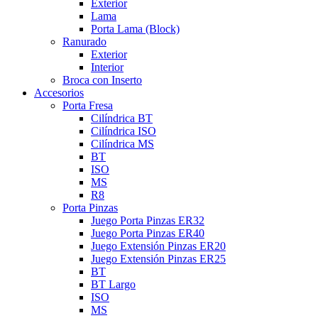
Exterior
Lama
Porta Lama (Block)
Ranurado
Exterior
Interior
Broca con Inserto
Accesorios
Porta Fresa
Cilíndrica BT
Cilíndrica ISO
Cilíndrica MS
BT
ISO
MS
R8
Porta Pinzas
Juego Porta Pinzas ER32
Juego Porta Pinzas ER40
Juego Extensión Pinzas ER20
Juego Extensión Pinzas ER25
BT
BT Largo
ISO
MS