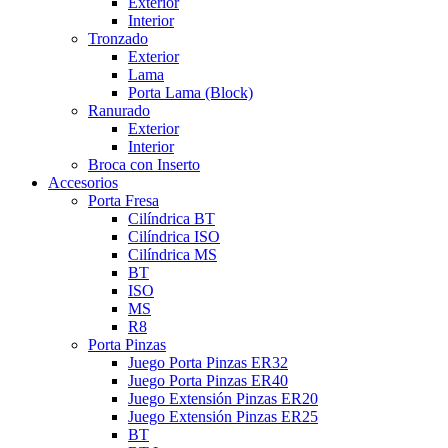
Exterior
Interior
Tronzado
Exterior
Lama
Porta Lama (Block)
Ranurado
Exterior
Interior
Broca con Inserto
Accesorios
Porta Fresa
Cilíndrica BT
Cilíndrica ISO
Cilíndrica MS
BT
ISO
MS
R8
Porta Pinzas
Juego Porta Pinzas ER32
Juego Porta Pinzas ER40
Juego Extensión Pinzas ER20
Juego Extensión Pinzas ER25
BT