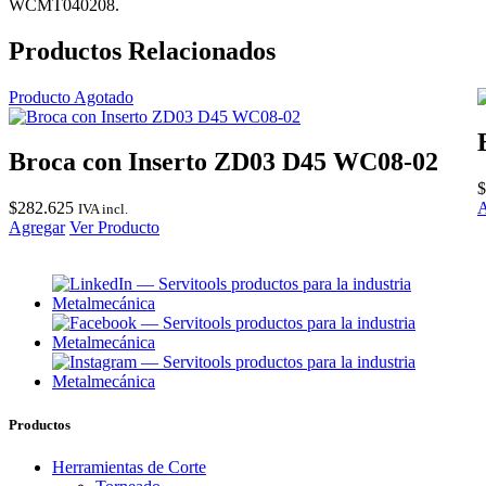
WCMT040208.
cantidad
Productos Relacionados
Producto Agotado
Broca con Inserto ZD03 D45 WC08-02
$
$
282.625
A
IVA incl.
Agregar
Ver Producto
Productos
Herramientas de Corte