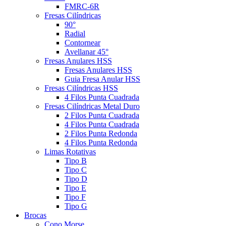
FMRC-6R
Fresas Cilíndricas
90°
Radial
Contornear
Avellanar 45°
Fresas Anulares HSS
Fresas Anulares HSS
Guia Fresa Anular HSS
Fresas Cilíndricas HSS
4 Filos Punta Cuadrada
Fresas Cilíndricas Metal Duro
2 Filos Punta Cuadrada
4 Filos Punta Cuadrada
2 Filos Punta Redonda
4 Filos Punta Redonda
Limas Rotativas
Tipo B
Tipo C
Tipo D
Tipo E
Tipo F
Tipo G
Brocas
Cono Morse