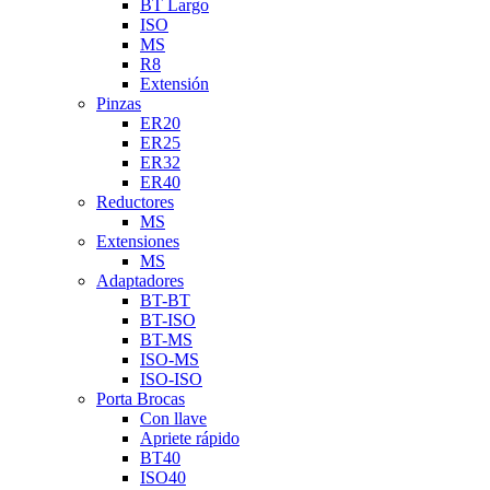
BT Largo
ISO
MS
R8
Extensión
Pinzas
ER20
ER25
ER32
ER40
Reductores
MS
Extensiones
MS
Adaptadores
BT-BT
BT-ISO
BT-MS
ISO-MS
ISO-ISO
Porta Brocas
Con llave
Apriete rápido
BT40
ISO40