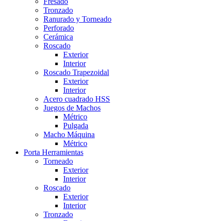
Fresado
Tronzado
Ranurado y Torneado
Perforado
Cerámica
Roscado
Exterior
Interior
Roscado Trapezoidal
Exterior
Interior
Acero cuadrado HSS
Juegos de Machos
Métrico
Pulgada
Macho Máquina
Métrico
Porta Herramientas
Torneado
Exterior
Interior
Roscado
Exterior
Interior
Tronzado