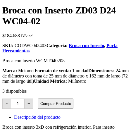
Broca con Inserto ZD03 D24
WC04-02
$
184.688
IVA incl.
SKU:
CODWC042403
Categoria:
Broca con Inserto
,
Porta
Herramientas
Broca con inserto WCMT040208.
Marca:
Metomet
Formato de venta:
1 unidad
Dimensiones:
24 mm
de diámetro con toma de 25 mm de diámetro x 162 mm de largo (72
mm de largo útil)
Unidad Métrica:
Milímetro
3 disponibles
Broca
-
+
Comprar Producto
con
Inserto
ZD03
Descripción del producto
D24
WC04-
Broca con inserto 3xD con refrigeración interior. Para inserto
02