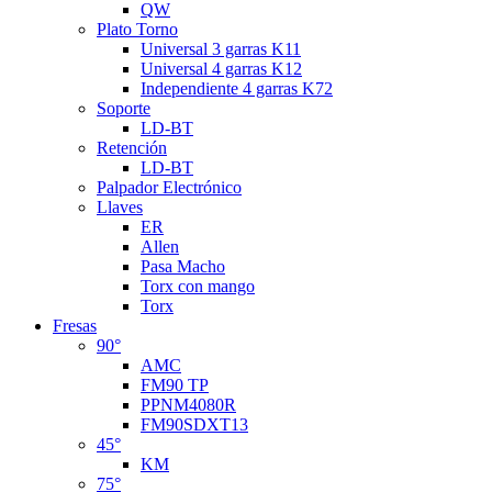
QW
Plato Torno
Universal 3 garras K11
Universal 4 garras K12
Independiente 4 garras K72
Soporte
LD-BT
Retención
LD-BT
Palpador Electrónico
Llaves
ER
Allen
Pasa Macho
Torx con mango
Torx
Fresas
90°
AMC
FM90 TP
PPNM4080R
FM90SDXT13
45°
KM
75°