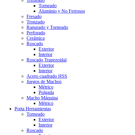
Torneado
Torneado
Aluminio y No Ferrosos
Fresado
Tronzado
Ranurado y Torneado
Perforado
Cerámica
Roscado
Exterior
Interior
Roscado Trapezoidal
Exterior
Interior
Acero cuadrado HSS
Juegos de Machos
Métrico
Pulgada
Macho Máquina
Métrico
Porta Herramientas
Torneado
Exterior
Interior
Roscado