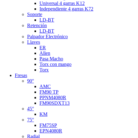
Universal 4 garras K12
Independiente 4 garras K72
Soporte
LD-BT
Retención
LD-BT
Palpador Electrónico
Llaves
ER
Allen
Pasa Macho
Torx con mango
Torx
Fresas
90°
AMC
FM90 TP
PPNM4080R
FM90SDXT13
45°
KM
75°
FM75SP
EPN4080R
Radial