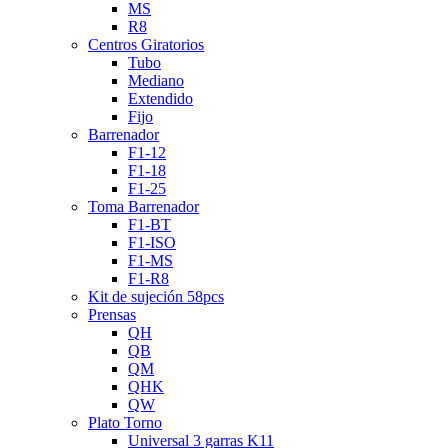
MS
R8
Centros Giratorios
Tubo
Mediano
Extendido
Fijo
Barrenador
F1-12
F1-18
F1-25
Toma Barrenador
F1-BT
F1-ISO
F1-MS
F1-R8
Kit de sujeción 58pcs
Prensas
QH
QB
QM
QHK
QW
Plato Torno
Universal 3 garras K11