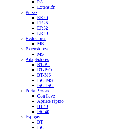
R8
Extensión
Pinzas
ER20
ER25
ER32
ER40
Reductores
MS
Extensiones
MS
Adaptadores
BT-BT
BT-ISO
BT-MS
ISO-MS
ISO-ISO
Porta Brocas
Con llave
Apriete rápido
BT40
ISO40
Espigas
BT
ISO