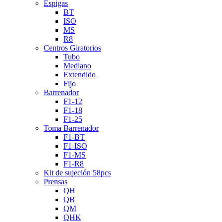
Espigas
BT
ISO
MS
R8
Centros Giratorios
Tubo
Mediano
Extendido
Fijo
Barrenador
F1-12
F1-18
F1-25
Toma Barrenador
F1-BT
F1-ISO
F1-MS
F1-R8
Kit de sujeción 58pcs
Prensas
QH
QB
QM
QHK