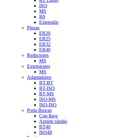
BT Largo
ISO
MS
R8
Extensión
Pinzas
ER20
ER25
ER32
ER40
Reductores
MS
Extensiones
MS
Adaptadores
BT-BT
BT-ISO
BT-MS
ISO-MS
ISO-ISO
Porta Brocas
Con llave
Apriete rápido
BT40
ISO40