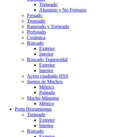
Torneado
Aluminio y No Ferrosos
Fresado
Tronzado
Ranurado y Torneado
Perforado
Cerámica
Roscado
Exterior
Interior
Roscado Trapezoidal
Exterior
Interior
Acero cuadrado HSS
Juegos de Machos
Métrico
Pulgada
Macho Máquina
Métrico
Porta Herramientas
Torneado
Exterior
Interior
Roscado
Exterior