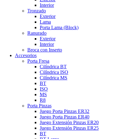
Interior
Tronzado
Exterior
Lama
Porta Lama (Block)
Ranurado
Exterior
Interior
Broca con Inserto
Accesorios
Porta Fresa
Cilíndrica BT
Cilíndrica ISO
Cilíndrica MS
BT
ISO
MS
R8
Porta Pinzas
Juego Porta Pinzas ER32
Juego Porta Pinzas ER40
Juego Extensión Pinzas ER20
Juego Extensión Pinzas ER25
BT