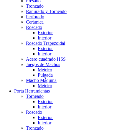
Fresado
Tronzado
Ranurado y Torneado
Perforado
Cerámica
Roscado
Exterior
Interior
Roscado Trapezoidal
Exterior
Interior
Acero cuadrado HSS
Juegos de Machos
Métrico
Pulgada
Macho Máquina
Métrico
Porta Herramientas
Torneado
Exterior
Interior
Roscado
Exterior
Interior
Tronzado