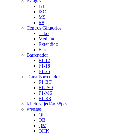
Espigas
BT
ISO
MS
R8
Centros Giratorios
Tubo
Mediano
Extendido
Fijo
Barrenador
F1-12
F1-18
F1-25
Toma Barrenador
F1-BT
F1-ISO
F1-MS
F1-R8
Kit de sujeción 58pcs
Prensas
QH
QB
QM
QHK