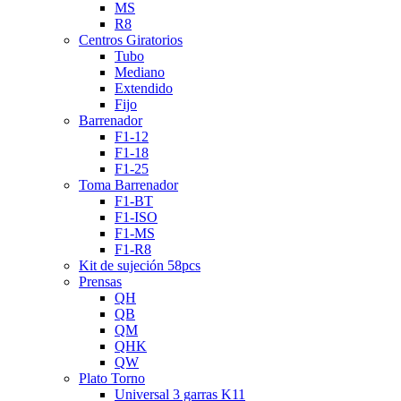
MS
R8
Centros Giratorios
Tubo
Mediano
Extendido
Fijo
Barrenador
F1-12
F1-18
F1-25
Toma Barrenador
F1-BT
F1-ISO
F1-MS
F1-R8
Kit de sujeción 58pcs
Prensas
QH
QB
QM
QHK
QW
Plato Torno
Universal 3 garras K11