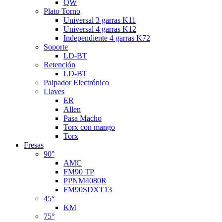
QW
Plato Torno
Universal 3 garras K11
Universal 4 garras K12
Independiente 4 garras K72
Soporte
LD-BT
Retención
LD-BT
Palpador Electrónico
Llaves
ER
Allen
Pasa Macho
Torx con mango
Torx
Fresas
90°
AMC
FM90 TP
PPNM4080R
FM90SDXT13
45°
KM
75°