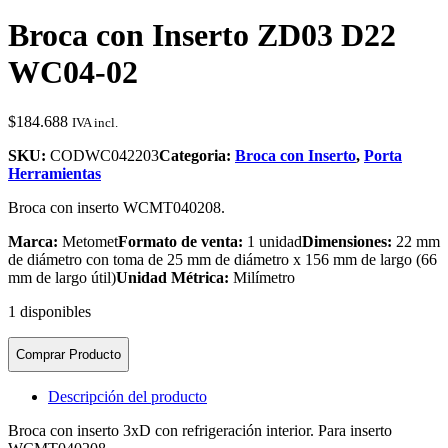
Broca con Inserto ZD03 D22
WC04-02
$
184.688
IVA incl.
SKU:
CODWC042203
Categoria:
Broca con Inserto
,
Porta
Herramientas
Broca con inserto WCMT040208.
Marca:
Metomet
Formato de venta:
1 unidad
Dimensiones:
22 mm
de diámetro con toma de 25 mm de diámetro x 156 mm de largo (66
mm de largo útil)
Unidad Métrica:
Milímetro
1 disponibles
Comprar Producto
Descripción del producto
Broca con inserto 3xD con refrigeración interior. Para inserto