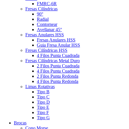
FMRC-6R
Fresas Cilíndricas
90°
Radial
Contornear
Avellanar 45°
Fresas Anulares HSS
Fresas Anulares HSS
Guia Fresa Anular HSS
Fresas Cilíndricas HSS
4 Filos Punta Cuadrada
Fresas Cilíndricas Metal Duro
2 Filos Punta Cuadrada
4 Filos Punta Cuadrada
2 Filos Punta Redonda
4 Filos Punta Redonda
Limas Rotativas
Tipo B
Tipo C
Tipo D
Tipo E
Tipo F
Tipo G
Brocas
Cono Morse