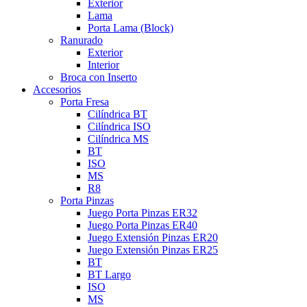
Exterior
Lama
Porta Lama (Block)
Ranurado
Exterior
Interior
Broca con Inserto
Accesorios
Porta Fresa
Cilíndrica BT
Cilíndrica ISO
Cilíndrica MS
BT
ISO
MS
R8
Porta Pinzas
Juego Porta Pinzas ER32
Juego Porta Pinzas ER40
Juego Extensión Pinzas ER20
Juego Extensión Pinzas ER25
BT
BT Largo
ISO
MS