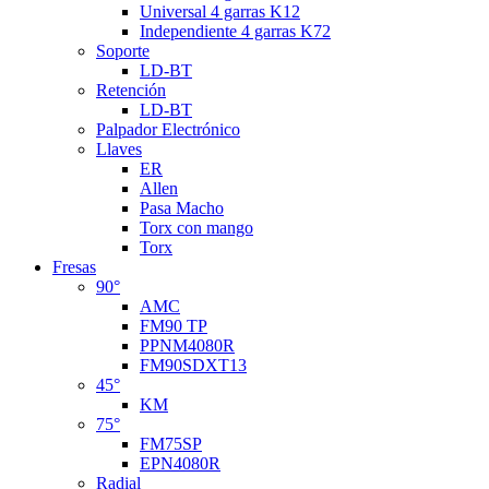
Universal 4 garras K12
Independiente 4 garras K72
Soporte
LD-BT
Retención
LD-BT
Palpador Electrónico
Llaves
ER
Allen
Pasa Macho
Torx con mango
Torx
Fresas
90°
AMC
FM90 TP
PPNM4080R
FM90SDXT13
45°
KM
75°
FM75SP
EPN4080R
Radial