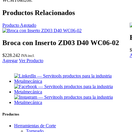
WCMT040208.
Productos Relacionados
Producto Agotado
Broca con Inserto ZD03 D40 WC06-02
$
$
228.242
A
IVA incl.
Agregar
Ver Producto
Productos
Herramientas de Corte
Torneado