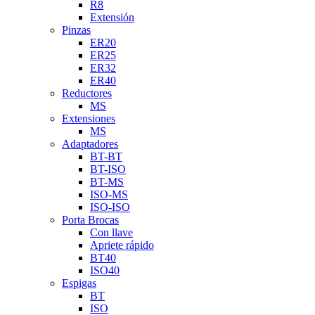
R8
Extensión
Pinzas
ER20
ER25
ER32
ER40
Reductores
MS
Extensiones
MS
Adaptadores
BT-BT
BT-ISO
BT-MS
ISO-MS
ISO-ISO
Porta Brocas
Con llave
Apriete rápido
BT40
ISO40
Espigas
BT
ISO