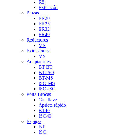
R8
Extensión
Pinzas
ER20
ER25
ER32
ER40
Reductores
MS
Extensiones
MS
Adaptadores
BT-BT
BT-ISO
BT-MS
ISO-MS
ISO-ISO
Porta Brocas
Con llave
Apriete rápido
BT40
ISO40
Espigas
BT
ISO