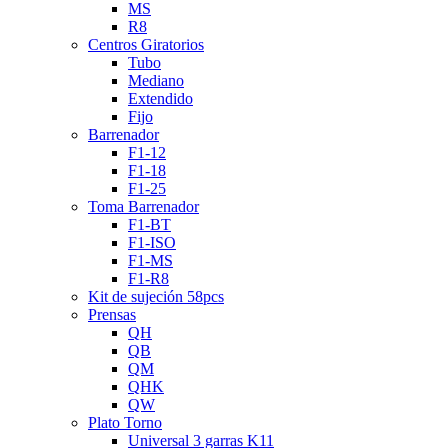
MS
R8
Centros Giratorios
Tubo
Mediano
Extendido
Fijo
Barrenador
F1-12
F1-18
F1-25
Toma Barrenador
F1-BT
F1-ISO
F1-MS
F1-R8
Kit de sujeción 58pcs
Prensas
QH
QB
QM
QHK
QW
Plato Torno
Universal 3 garras K11