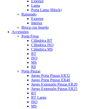
Exterior
Lama
Porta Lama (Block)
Ranurado
Exterior
Interior
Broca con Inserto
Accesorios
Porta Fresa
Cilíndrica BT
Cilíndrica ISO
Cilíndrica MS
BT
ISO
MS
R8
Porta Pinzas
Juego Porta Pinzas ER32
Juego Porta Pinzas ER40
Juego Extensión Pinzas ER20
Juego Extensión Pinzas ER25
BT
BT Largo
ISO
MS