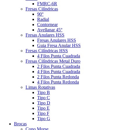
FMRC-6R
Fresas Cilíndricas
90°
Radial
Contornear
Avellanar 45°
Fresas Anulares HSS
Fresas Anulares HSS
Guia Fresa Anular HSS
Fresas Cilíndricas HSS
4 Filos Punta Cuadrada
Fresas Cilíndricas Metal Duro
2 Filos Punta Cuadrada
4 Filos Punta Cuadrada
2 Filos Punta Redonda
4 Filos Punta Redonda
Limas Rotativas
Tipo B
Tipo C
Tipo D
Tipo E
Tipo F
Tipo G
Brocas
Cono Morse