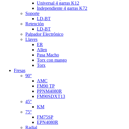
Universal 4 garras K12
Independiente 4 garras K72
Soporte
LD-BT
Retención
LD-BT
Palpador Electrónico
Llaves
ER
Allen
Pasa Macho
Torx con mango
Torx
Fresas
90°
AMC
FM90 TP
PPNM4080R
FM90SDXT13
45°
KM
75°
FM75SP
EPN4080R
Radial