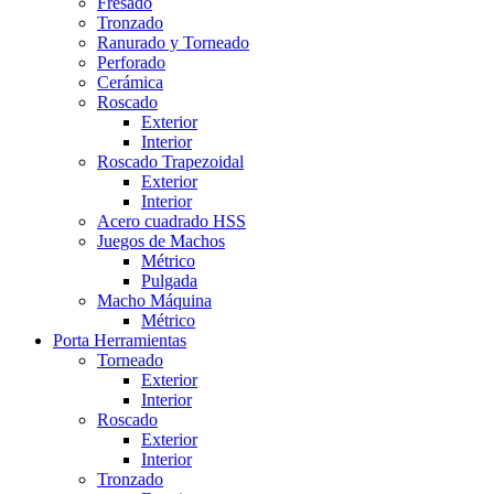
Fresado
Tronzado
Ranurado y Torneado
Perforado
Cerámica
Roscado
Exterior
Interior
Roscado Trapezoidal
Exterior
Interior
Acero cuadrado HSS
Juegos de Machos
Métrico
Pulgada
Macho Máquina
Métrico
Porta Herramientas
Torneado
Exterior
Interior
Roscado
Exterior
Interior
Tronzado