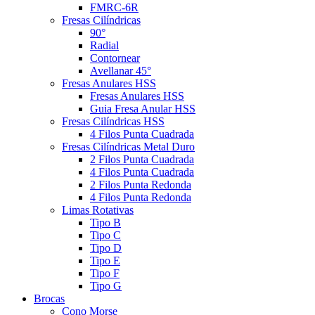
FMRC-6R
Fresas Cilíndricas
90°
Radial
Contornear
Avellanar 45°
Fresas Anulares HSS
Fresas Anulares HSS
Guia Fresa Anular HSS
Fresas Cilíndricas HSS
4 Filos Punta Cuadrada
Fresas Cilíndricas Metal Duro
2 Filos Punta Cuadrada
4 Filos Punta Cuadrada
2 Filos Punta Redonda
4 Filos Punta Redonda
Limas Rotativas
Tipo B
Tipo C
Tipo D
Tipo E
Tipo F
Tipo G
Brocas
Cono Morse