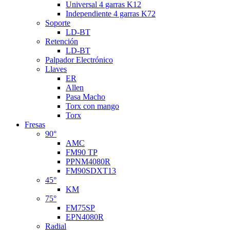
Universal 4 garras K12
Independiente 4 garras K72
Soporte
LD-BT
Retención
LD-BT
Palpador Electrónico
Llaves
ER
Allen
Pasa Macho
Torx con mango
Torx
Fresas
90°
AMC
FM90 TP
PPNM4080R
FM90SDXT13
45°
KM
75°
FM75SP
EPN4080R
Radial