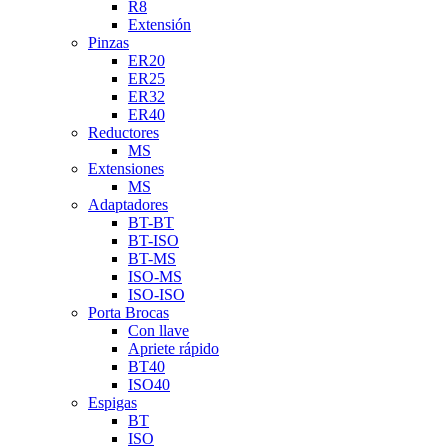
R8
Extensión
Pinzas
ER20
ER25
ER32
ER40
Reductores
MS
Extensiones
MS
Adaptadores
BT-BT
BT-ISO
BT-MS
ISO-MS
ISO-ISO
Porta Brocas
Con llave
Apriete rápido
BT40
ISO40
Espigas
BT
ISO