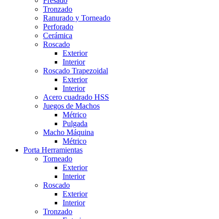
Fresado
Tronzado
Ranurado y Torneado
Perforado
Cerámica
Roscado
Exterior
Interior
Roscado Trapezoidal
Exterior
Interior
Acero cuadrado HSS
Juegos de Machos
Métrico
Pulgada
Macho Máquina
Métrico
Porta Herramientas
Torneado
Exterior
Interior
Roscado
Exterior
Interior
Tronzado