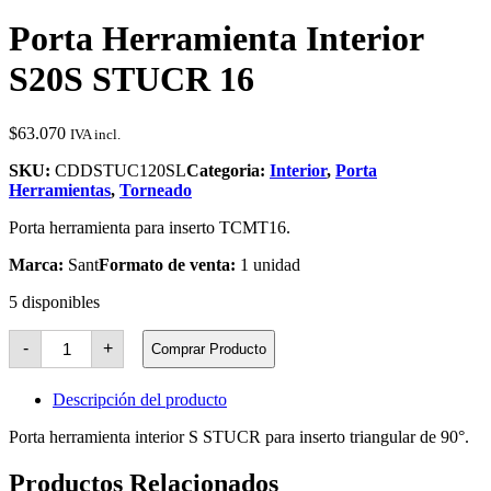
Porta Herramienta Interior
S20S STUCR 16
$
63.070
IVA incl.
SKU:
CDDSTUC120SL
Categoria:
Interior
,
Porta
Herramientas
,
Torneado
Porta herramienta para inserto TCMT16.
Marca:
Sant
Formato de venta:
1 unidad
5 disponibles
Porta
-
+
Comprar Producto
Herramienta
Interior
S20S
Descripción del producto
STUCR
16
Porta herramienta interior S STUCR para inserto triangular de 90°.
cantidad
Productos Relacionados