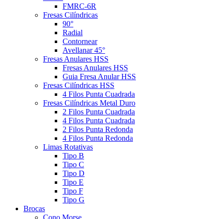
FMRC-6R
Fresas Cilíndricas
90°
Radial
Contornear
Avellanar 45°
Fresas Anulares HSS
Fresas Anulares HSS
Guia Fresa Anular HSS
Fresas Cilíndricas HSS
4 Filos Punta Cuadrada
Fresas Cilíndricas Metal Duro
2 Filos Punta Cuadrada
4 Filos Punta Cuadrada
2 Filos Punta Redonda
4 Filos Punta Redonda
Limas Rotativas
Tipo B
Tipo C
Tipo D
Tipo E
Tipo F
Tipo G
Brocas
Cono Morse