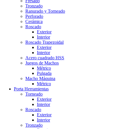
Fresado
Tronzado
Ranurado y Torneado
Perforado
Cerámica
Roscado
Exterior
Interior
Roscado Trapezoidal
Exterior
Interior
Acero cuadrado HSS
Juegos de Machos
Métrico
Pulgada
Macho Máquina
Métrico
Porta Herramientas
Torneado
Exterior
Interior
Roscado
Exterior
Interior
Tronzado