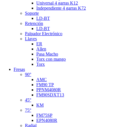
Universal 4 garras K12
Independiente 4 garras K72
Soporte
LD-BT
Retención
LD-BT
Palpador Electrónico
Llaves
ER
Allen
Pasa Macho
Torx con mango
Torx
Fresas
90°
AMC
FM90 TP
PPNM4080R
FM90SDXT13
45°
KM
75°
FM75SP
EPN4080R
Radial