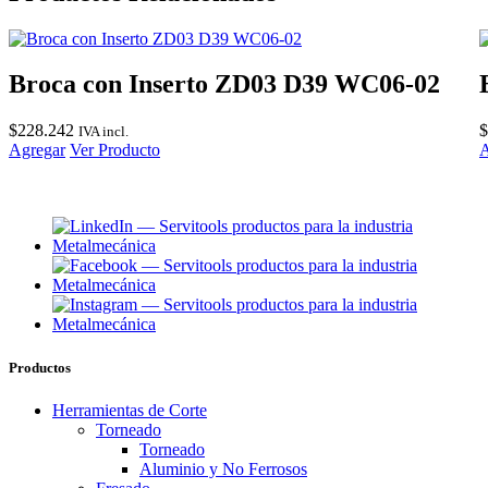
Broca con Inserto ZD03 D39 WC06-02
$
228.242
$
IVA incl.
Agregar
Ver Producto
A
Productos
Herramientas de Corte
Torneado
Torneado
Aluminio y No Ferrosos