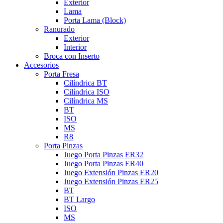
Exterior
Lama
Porta Lama (Block)
Ranurado
Exterior
Interior
Broca con Inserto
Accesorios
Porta Fresa
Cilíndrica BT
Cilíndrica ISO
Cilíndrica MS
BT
ISO
MS
R8
Porta Pinzas
Juego Porta Pinzas ER32
Juego Porta Pinzas ER40
Juego Extensión Pinzas ER20
Juego Extensión Pinzas ER25
BT
BT Largo
ISO
MS