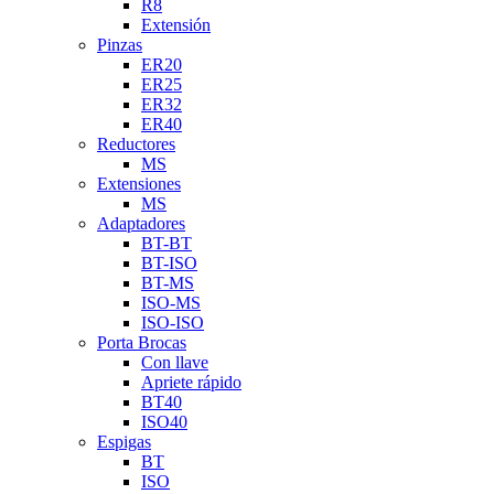
R8
Extensión
Pinzas
ER20
ER25
ER32
ER40
Reductores
MS
Extensiones
MS
Adaptadores
BT-BT
BT-ISO
BT-MS
ISO-MS
ISO-ISO
Porta Brocas
Con llave
Apriete rápido
BT40
ISO40
Espigas
BT
ISO