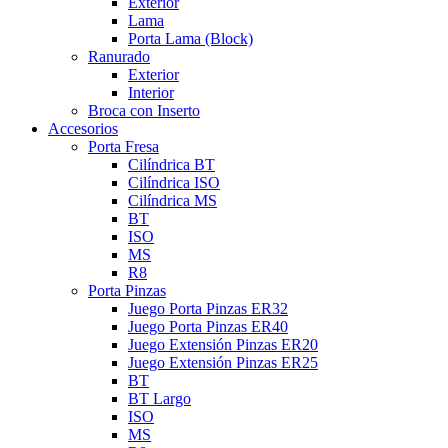
Exterior
Lama
Porta Lama (Block)
Ranurado
Exterior
Interior
Broca con Inserto
Accesorios
Porta Fresa
Cilíndrica BT
Cilíndrica ISO
Cilíndrica MS
BT
ISO
MS
R8
Porta Pinzas
Juego Porta Pinzas ER32
Juego Porta Pinzas ER40
Juego Extensión Pinzas ER20
Juego Extensión Pinzas ER25
BT
BT Largo
ISO
MS