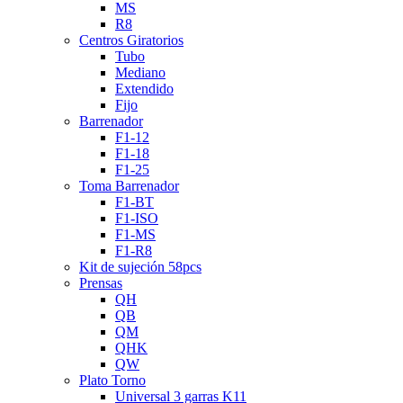
MS
R8
Centros Giratorios
Tubo
Mediano
Extendido
Fijo
Barrenador
F1-12
F1-18
F1-25
Toma Barrenador
F1-BT
F1-ISO
F1-MS
F1-R8
Kit de sujeción 58pcs
Prensas
QH
QB
QM
QHK
QW
Plato Torno
Universal 3 garras K11