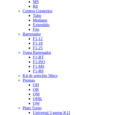
MS
R8
Centros Giratorios
Tubo
Mediano
Extendido
Fijo
Barrenador
F1-12
F1-18
F1-25
Toma Barrenador
F1-BT
F1-ISO
F1-MS
F1-R8
Kit de sujeción 58pcs
Prensas
QH
QB
QM
QHK
QW
Plato Torno
Universal 3 garras K11