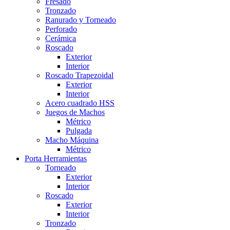
Fresado
Tronzado
Ranurado y Torneado
Perforado
Cerámica
Roscado
Exterior
Interior
Roscado Trapezoidal
Exterior
Interior
Acero cuadrado HSS
Juegos de Machos
Métrico
Pulgada
Macho Máquina
Métrico
Porta Herramientas
Torneado
Exterior
Interior
Roscado
Exterior
Interior
Tronzado