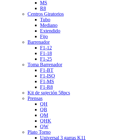
MS
R8
Centros Giratorios
Tubo
Mediano
Extendido
Fijo
Barrenador
F1-12
F1-18
F1-25
Toma Barrenador
F1-BT
F1-ISO
F1-MS
F1-R8
Kit de sujeción 58pcs
Prensas
QH
QB
QM
QHK
QW
Plato Torno
Universal 3 garras K11