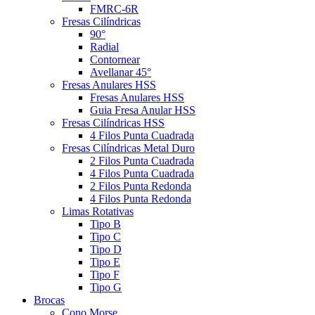
FMRC-6R
Fresas Cilíndricas
90°
Radial
Contornear
Avellanar 45°
Fresas Anulares HSS
Fresas Anulares HSS
Guia Fresa Anular HSS
Fresas Cilíndricas HSS
4 Filos Punta Cuadrada
Fresas Cilíndricas Metal Duro
2 Filos Punta Cuadrada
4 Filos Punta Cuadrada
2 Filos Punta Redonda
4 Filos Punta Redonda
Limas Rotativas
Tipo B
Tipo C
Tipo D
Tipo E
Tipo F
Tipo G
Brocas
Cono Morse