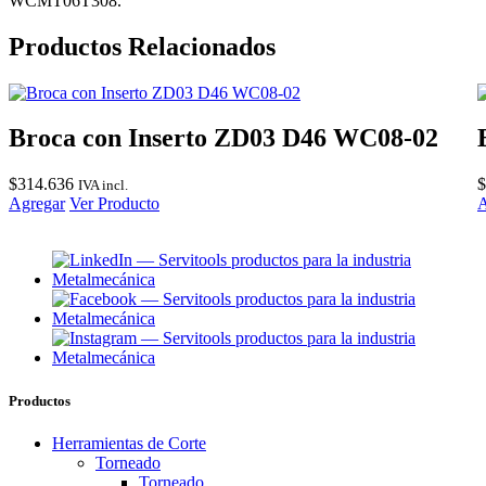
WCMT06T308.
Productos Relacionados
Broca con Inserto ZD03 D46 WC08-02
$
314.636
$
IVA incl.
Agregar
Ver Producto
A
Productos
Herramientas de Corte
Torneado
Torneado