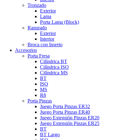
Tronzado
Exterior
Lama
Porta Lama (Block)
Ranurado
Exterior
Interior
Broca con Inserto
Accesorios
Porta Fresa
Cilíndrica BT
Cilíndrica ISO
Cilíndrica MS
BT
ISO
MS
R8
Porta Pinzas
Juego Porta Pinzas ER32
Juego Porta Pinzas ER40
Juego Extensión Pinzas ER20
Juego Extensión Pinzas ER25
BT
BT Largo