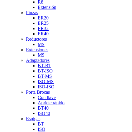
R8
Extensión
Pinzas
ER20
ER25
ER32
ER40
Reductores
MS
Extensiones
MS
Adaptadores
BT-BT
BT-ISO
BT-MS
ISO-MS
ISO-ISO
Porta Brocas
Con llave
Apriete rápido
BT40
ISO40
Espigas
BT
ISO