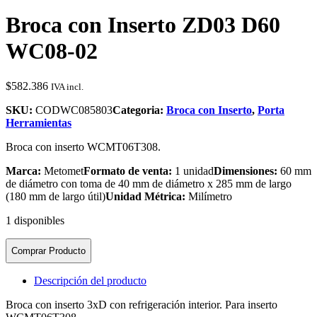
Broca con Inserto ZD03 D60
WC08-02
$
582.386
IVA incl.
SKU:
CODWC085803
Categoria:
Broca con Inserto
,
Porta
Herramientas
Broca con inserto WCMT06T308.
Marca:
Metomet
Formato de venta:
1 unidad
Dimensiones:
60 mm
de diámetro con toma de 40 mm de diámetro x 285 mm de largo
(180 mm de largo útil)
Unidad Métrica:
Milímetro
1 disponibles
Comprar Producto
Descripción del producto
Broca con inserto 3xD con refrigeración interior. Para inserto