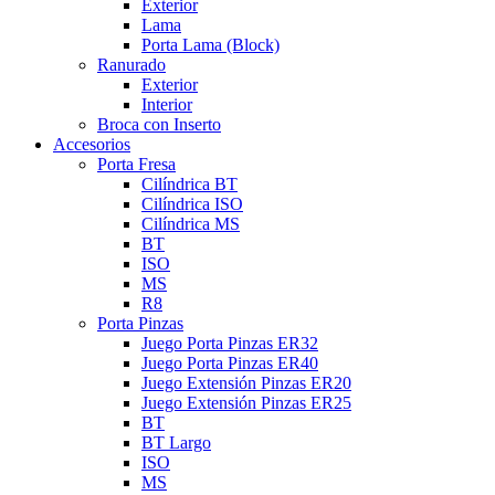
Exterior
Lama
Porta Lama (Block)
Ranurado
Exterior
Interior
Broca con Inserto
Accesorios
Porta Fresa
Cilíndrica BT
Cilíndrica ISO
Cilíndrica MS
BT
ISO
MS
R8
Porta Pinzas
Juego Porta Pinzas ER32
Juego Porta Pinzas ER40
Juego Extensión Pinzas ER20
Juego Extensión Pinzas ER25
BT
BT Largo
ISO
MS