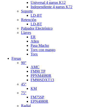
Universal 4 garras K12
Independiente 4 garras K72
Soporte
LD-BT
Retención
LD-BT
Palpador Electrónico
Llaves
ER
Allen
Pasa Macho
Torx con mango
Torx
Fresas
90°
AMC
FM90 TP
PPNM4080R
FM90SDXT13
45°
KM
75°
FM75SP
EPN4080R
Radial