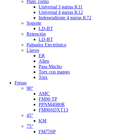
Plato Torno
Universal 3 garras K11
Universal 4 garras K12
Independiente 4 garras K72
Soporte
LD-BT
Retención
LD-BT
Palpador Electrónico
Llaves
ER
Allen
Pasa Macho
Torx con mango
Torx
Fresas
90°
AMC
FM90 TP
PPNM4080R
FM90SDXT13
45°
KM
75°
FM75SP