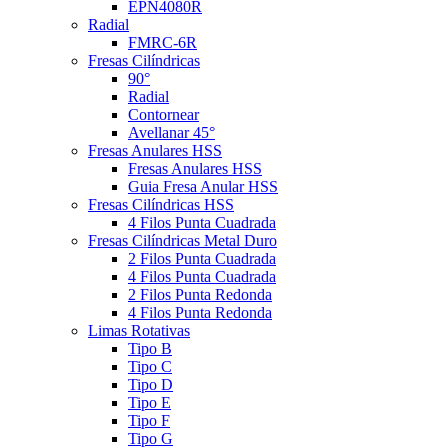
EPN4080R
Radial
FMRC-6R
Fresas Cilíndricas
90°
Radial
Contornear
Avellanar 45°
Fresas Anulares HSS
Fresas Anulares HSS
Guia Fresa Anular HSS
Fresas Cilíndricas HSS
4 Filos Punta Cuadrada
Fresas Cilíndricas Metal Duro
2 Filos Punta Cuadrada
4 Filos Punta Cuadrada
2 Filos Punta Redonda
4 Filos Punta Redonda
Limas Rotativas
Tipo B
Tipo C
Tipo D
Tipo E
Tipo F
Tipo G