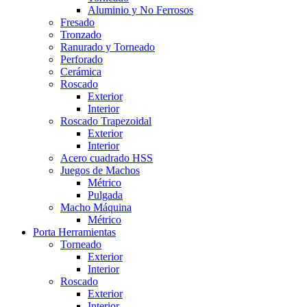
Aluminio y No Ferrosos
Fresado
Tronzado
Ranurado y Torneado
Perforado
Cerámica
Roscado
Exterior
Interior
Roscado Trapezoidal
Exterior
Interior
Acero cuadrado HSS
Juegos de Machos
Métrico
Pulgada
Macho Máquina
Métrico
Porta Herramientas
Torneado
Exterior
Interior
Roscado
Exterior
Interior