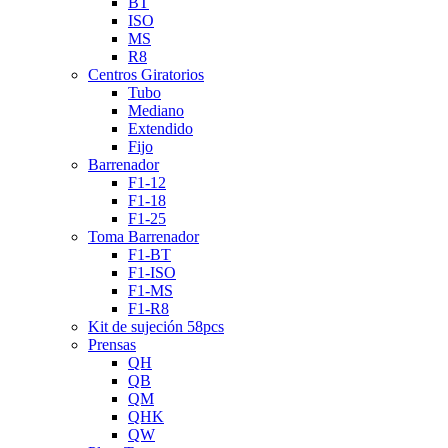
BT
ISO
MS
R8
Centros Giratorios
Tubo
Mediano
Extendido
Fijo
Barrenador
F1-12
F1-18
F1-25
Toma Barrenador
F1-BT
F1-ISO
F1-MS
F1-R8
Kit de sujeción 58pcs
Prensas
QH
QB
QM
QHK
QW