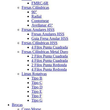
FMRC-6R
Fresas Cilíndricas
90°
Radial
Contornear
Avellanar 45°
Fresas Anulares HSS
Fresas Anulares HSS
Guia Fresa Anular HSS
Fresas Cilíndricas HSS
4 Filos Punta Cuadrada
Fresas Cilíndricas Metal Duro
2 Filos Punta Cuadrada
4 Filos Punta Cuadrada
2 Filos Punta Redonda
4 Filos Punta Redonda
Limas Rotativas
Tipo B
Tipo C
Tipo D
Tipo E
Tipo F
Tipo G
Brocas
Cono Morse