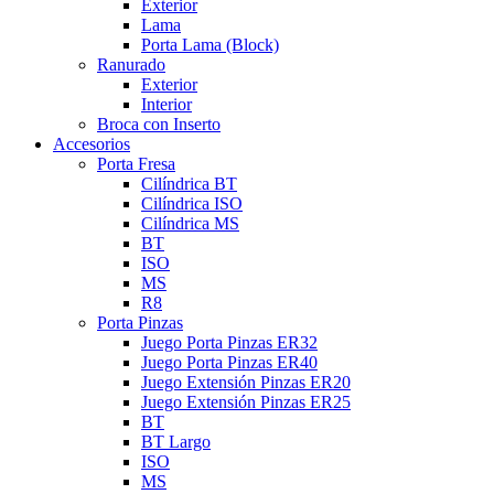
Exterior
Lama
Porta Lama (Block)
Ranurado
Exterior
Interior
Broca con Inserto
Accesorios
Porta Fresa
Cilíndrica BT
Cilíndrica ISO
Cilíndrica MS
BT
ISO
MS
R8
Porta Pinzas
Juego Porta Pinzas ER32
Juego Porta Pinzas ER40
Juego Extensión Pinzas ER20
Juego Extensión Pinzas ER25
BT
BT Largo
ISO
MS