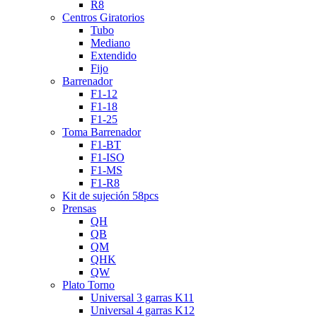
R8
Centros Giratorios
Tubo
Mediano
Extendido
Fijo
Barrenador
F1-12
F1-18
F1-25
Toma Barrenador
F1-BT
F1-ISO
F1-MS
F1-R8
Kit de sujeción 58pcs
Prensas
QH
QB
QM
QHK
QW
Plato Torno
Universal 3 garras K11
Universal 4 garras K12