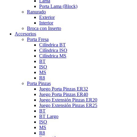
Lama
Porta Lama (Block)
Ranurado
Exterior
Interior
Broca con Inserto
Accesorios
Porta Fresa
Cilíndrica BT
Cilíndrica ISO
Cilíndrica MS
BT
ISO
MS
R8
Porta Pinzas
Juego Porta Pinzas ER32
Juego Porta Pinzas ER40
Juego Extensión Pinzas ER20
Juego Extensión Pinzas ER25
BT
BT Largo
ISO
MS
R8