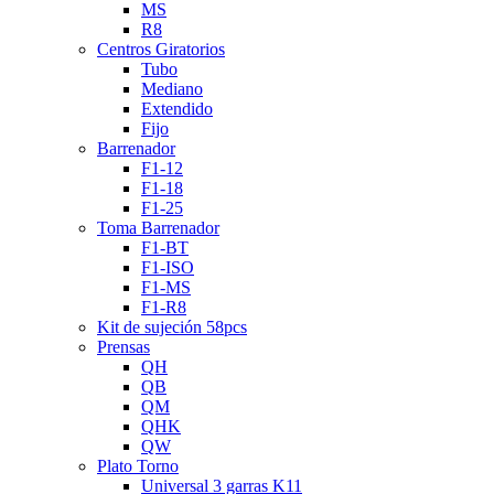
MS
R8
Centros Giratorios
Tubo
Mediano
Extendido
Fijo
Barrenador
F1-12
F1-18
F1-25
Toma Barrenador
F1-BT
F1-ISO
F1-MS
F1-R8
Kit de sujeción 58pcs
Prensas
QH
QB
QM
QHK
QW
Plato Torno
Universal 3 garras K11