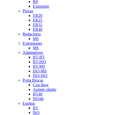
R8
Extensión
Pinzas
ER20
ER25
ER32
ER40
Reductores
MS
Extensiones
MS
Adaptadores
BT-BT
BT-ISO
BT-MS
ISO-MS
ISO-ISO
Porta Brocas
Con llave
Apriete rápido
BT40
ISO40
Espigas
BT
ISO