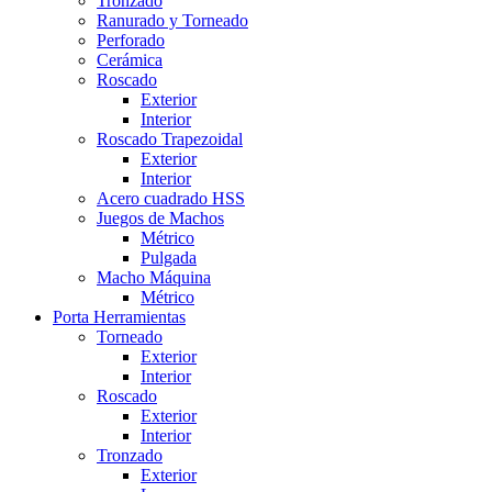
Tronzado
Ranurado y Torneado
Perforado
Cerámica
Roscado
Exterior
Interior
Roscado Trapezoidal
Exterior
Interior
Acero cuadrado HSS
Juegos de Machos
Métrico
Pulgada
Macho Máquina
Métrico
Porta Herramientas
Torneado
Exterior
Interior
Roscado
Exterior
Interior
Tronzado
Exterior