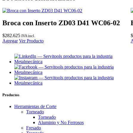
Broca con Inserto ZD03 D41 WC06-02
$
282.625
$
IVA incl.
Agregar
Ver Producto
A
Productos
Herramientas de Corte
Torneado
Torneado
Aluminio y No Ferrosos
Fresado