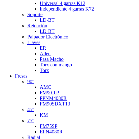
Universal 4 garras K12
Independiente 4 garras K72
Soporte
LD-BT
Retención
LD-BT
Palpador Electrónico
Llaves
ER
Allen
Pasa Macho
Torx con mango
Torx
Fresas
90°
AMC
FM90 TP
PPNM4080R
FM90SDXT13
45°
KM
75°
FM75SP
EPN4080R
Radial