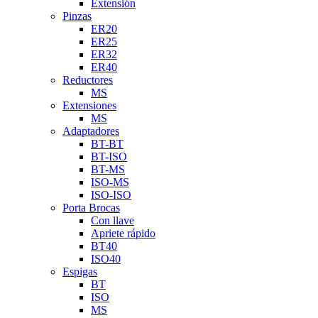
Extensión
Pinzas
ER20
ER25
ER32
ER40
Reductores
MS
Extensiones
MS
Adaptadores
BT-BT
BT-ISO
BT-MS
ISO-MS
ISO-ISO
Porta Brocas
Con llave
Apriete rápido
BT40
ISO40
Espigas
BT
ISO
MS