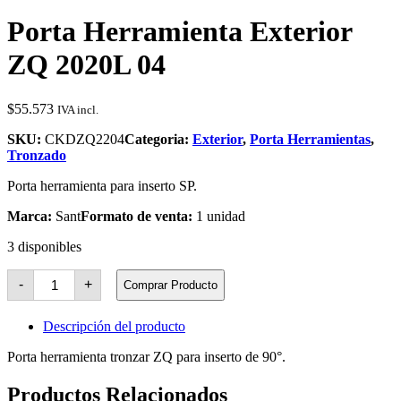
Porta Herramienta Exterior
ZQ 2020L 04
$
55.573
IVA incl.
SKU:
CKDZQ2204
Categoria:
Exterior
,
Porta Herramientas
,
Tronzado
Porta herramienta para inserto SP.
Marca:
Sant
Formato de venta:
1 unidad
3 disponibles
Porta
-
+
Comprar Producto
Herramienta
Exterior
ZQ
Descripción del producto
2020L
04
Porta herramienta tronzar ZQ para inserto de 90°.
cantidad
Productos Relacionados