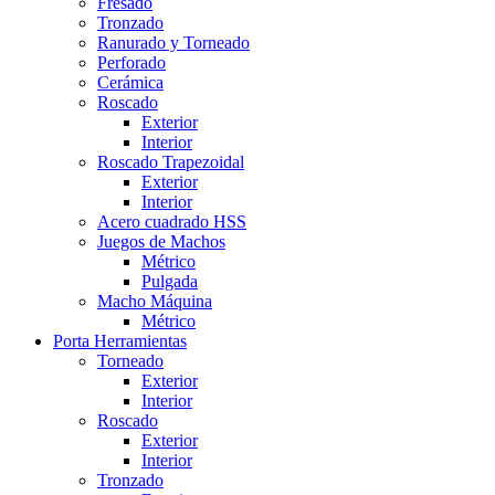
Fresado
Tronzado
Ranurado y Torneado
Perforado
Cerámica
Roscado
Exterior
Interior
Roscado Trapezoidal
Exterior
Interior
Acero cuadrado HSS
Juegos de Machos
Métrico
Pulgada
Macho Máquina
Métrico
Porta Herramientas
Torneado
Exterior
Interior
Roscado
Exterior
Interior
Tronzado