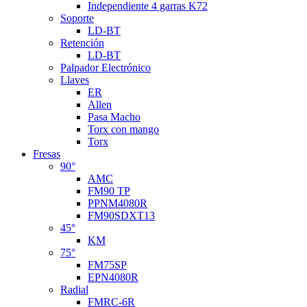
Independiente 4 garras K72
Soporte
LD-BT
Retención
LD-BT
Palpador Electrónico
Llaves
ER
Allen
Pasa Macho
Torx con mango
Torx
Fresas
90°
AMC
FM90 TP
PPNM4080R
FM90SDXT13
45°
KM
75°
FM75SP
EPN4080R
Radial
FMRC-6R