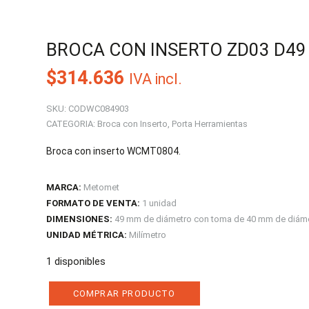
BROCA CON INSERTO ZD03 D49
$
314.636
IVA incl.
SKU:
CODWC084903
CATEGORIA:
Broca con Inserto
,
Porta Herramientas
Broca con inserto WCMT0804.
MARCA:
Metomet
FORMATO DE VENTA:
1 unidad
DIMENSIONES:
49 mm de diámetro con toma de 40 mm de diámetr
UNIDAD MÉTRICA:
Milímetro
1 disponibles
COMPRAR PRODUCTO