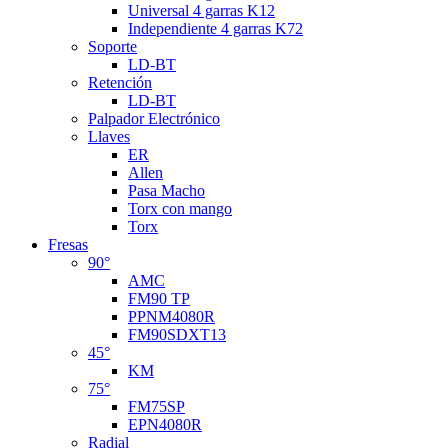
Universal 4 garras K12
Independiente 4 garras K72
Soporte
LD-BT
Retención
LD-BT
Palpador Electrónico
Llaves
ER
Allen
Pasa Macho
Torx con mango
Torx
Fresas
90°
AMC
FM90 TP
PPNM4080R
FM90SDXT13
45°
KM
75°
FM75SP
EPN4080R
Radial