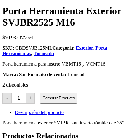
Porta Herramienta Exterior
SVJBR2525 M16
$
50.932
IVA incl.
SKU:
CBDSVJB125ML
Categoria:
Exterior
,
Porta
Herramientas
,
Torneado
Porta herramienta para inserto VBMT16 y VCMT16.
Marca:
Sant
Formato de venta:
1 unidad
2 disponibles
Porta
-
+
Comprar Producto
Herramienta
Exterior
SVJBR2525
Descripción del producto
M16
cantidad
Porta herramienta exterior SVJBR para inserto rómbico de 35°.
Productos Relacionados