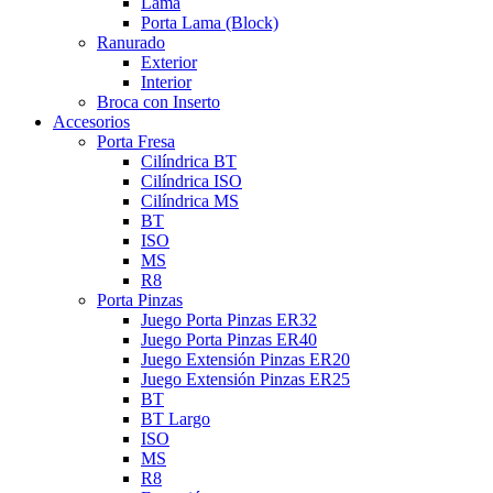
Lama
Porta Lama (Block)
Ranurado
Exterior
Interior
Broca con Inserto
Accesorios
Porta Fresa
Cilíndrica BT
Cilíndrica ISO
Cilíndrica MS
BT
ISO
MS
R8
Porta Pinzas
Juego Porta Pinzas ER32
Juego Porta Pinzas ER40
Juego Extensión Pinzas ER20
Juego Extensión Pinzas ER25
BT
BT Largo
ISO
MS
R8