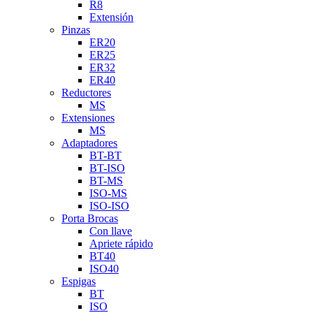
R8
Extensión
Pinzas
ER20
ER25
ER32
ER40
Reductores
MS
Extensiones
MS
Adaptadores
BT-BT
BT-ISO
BT-MS
ISO-MS
ISO-ISO
Porta Brocas
Con llave
Apriete rápido
BT40
ISO40
Espigas
BT
ISO