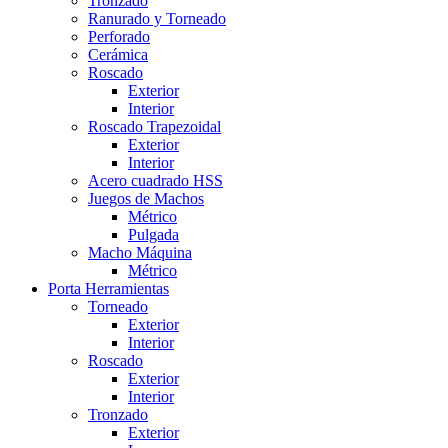
Tronzado
Ranurado y Torneado
Perforado
Cerámica
Roscado
Exterior
Interior
Roscado Trapezoidal
Exterior
Interior
Acero cuadrado HSS
Juegos de Machos
Métrico
Pulgada
Macho Máquina
Métrico
Porta Herramientas
Torneado
Exterior
Interior
Roscado
Exterior
Interior
Tronzado
Exterior