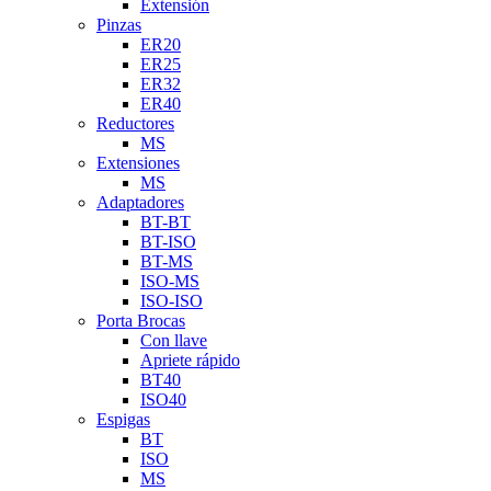
Extensión
Pinzas
ER20
ER25
ER32
ER40
Reductores
MS
Extensiones
MS
Adaptadores
BT-BT
BT-ISO
BT-MS
ISO-MS
ISO-ISO
Porta Brocas
Con llave
Apriete rápido
BT40
ISO40
Espigas
BT
ISO
MS