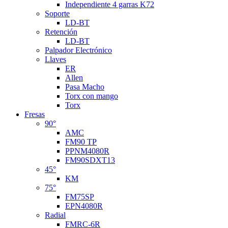
Independiente 4 garras K72
Soporte
LD-BT
Retención
LD-BT
Palpador Electrónico
Llaves
ER
Allen
Pasa Macho
Torx con mango
Torx
Fresas
90°
AMC
FM90 TP
PPNM4080R
FM90SDXT13
45°
KM
75°
FM75SP
EPN4080R
Radial
FMRC-6R