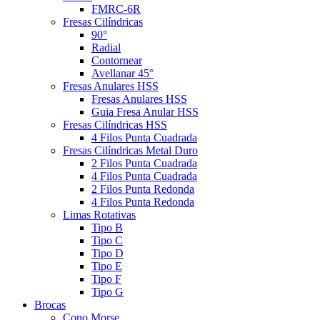
FMRC-6R
Fresas Cilíndricas
90°
Radial
Contornear
Avellanar 45°
Fresas Anulares HSS
Fresas Anulares HSS
Guia Fresa Anular HSS
Fresas Cilíndricas HSS
4 Filos Punta Cuadrada
Fresas Cilíndricas Metal Duro
2 Filos Punta Cuadrada
4 Filos Punta Cuadrada
2 Filos Punta Redonda
4 Filos Punta Redonda
Limas Rotativas
Tipo B
Tipo C
Tipo D
Tipo E
Tipo F
Tipo G
Brocas
Cono Morse