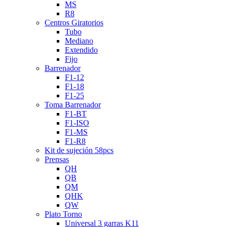
MS
R8
Centros Giratorios
Tubo
Mediano
Extendido
Fijo
Barrenador
F1-12
F1-18
F1-25
Toma Barrenador
F1-BT
F1-ISO
F1-MS
F1-R8
Kit de sujeción 58pcs
Prensas
QH
QB
QM
QHK
QW
Plato Torno
Universal 3 garras K11