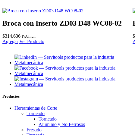
Broca con Inserto ZD03 D48 WC08-02
$
314.636
$
IVA incl.
Agregar
Ver Producto
A
Productos
Herramientas de Corte
Torneado
Torneado
Aluminio y No Ferrosos
Fresado