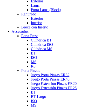
Exterior
Lama
Porta Lama (Block)
Ranurado
Exterior
Interior
Broca con Inserto
Accesorios
Porta Fresa
Cilíndrica BT
Cilíndrica ISO
Cilíndrica MS
BT
ISO
MS
R8
Porta Pinzas
Juego Porta Pinzas ER32
Juego Porta Pinzas ER40
Juego Extensión Pinzas ER20
Juego Extensión Pinzas ER25
BT
BT Largo
ISO
MS