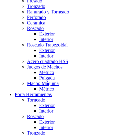
Fresado
Tronzado
Ranurado y Torneado
Perforado
Cerámica
Roscado
Exterior
Interior
Roscado Trapezoidal
Exterior
Interior
Acero cuadrado HSS
Juegos de Machos
Métrico
Pulgada
Macho Máquina
Métrico
Porta Herramientas
Torneado
Exterior
Interior
Roscado
Exterior
Interior
Tronzado