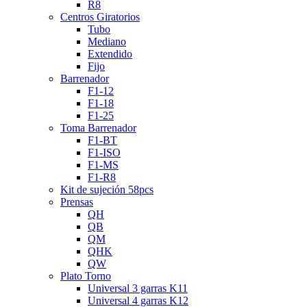
R8
Centros Giratorios
Tubo
Mediano
Extendido
Fijo
Barrenador
F1-12
F1-18
F1-25
Toma Barrenador
F1-BT
F1-ISO
F1-MS
F1-R8
Kit de sujeción 58pcs
Prensas
QH
QB
QM
QHK
QW
Plato Torno
Universal 3 garras K11
Universal 4 garras K12