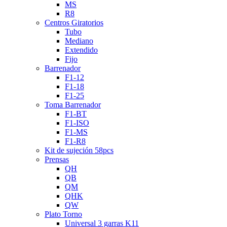
MS
R8
Centros Giratorios
Tubo
Mediano
Extendido
Fijo
Barrenador
F1-12
F1-18
F1-25
Toma Barrenador
F1-BT
F1-ISO
F1-MS
F1-R8
Kit de sujeción 58pcs
Prensas
QH
QB
QM
QHK
QW
Plato Torno
Universal 3 garras K11