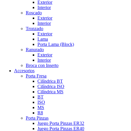
Exterior
Interior
Roscado
Exterior
Interior
Tronzado
Exterior
Lama
Porta Lama (Block)
Ranurado
Exterior
Interior
Broca con Inserto
Accesorios
Porta Fresa
Cilíndrica BT
Cilíndrica ISO
Cilíndrica MS
BT
ISO
MS
R8
Porta Pinzas
Juego Porta Pinzas ER32
Juego Porta Pinzas ER40