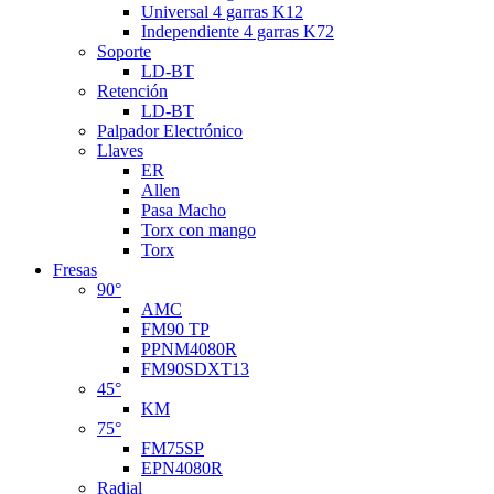
Universal 4 garras K12
Independiente 4 garras K72
Soporte
LD-BT
Retención
LD-BT
Palpador Electrónico
Llaves
ER
Allen
Pasa Macho
Torx con mango
Torx
Fresas
90°
AMC
FM90 TP
PPNM4080R
FM90SDXT13
45°
KM
75°
FM75SP
EPN4080R
Radial