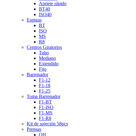
Apriete rápido
BT40
ISO40
Espigas
BT
ISO
MS
R8
Centros Giratorios
Tubo
Mediano
Extendido
Fijo
Barrenador
F1-12
F1-18
F1-25
Toma Barrenador
F1-BT
F1-ISO
F1-MS
F1-R8
Kit de sujeción 58pcs
Prensas
QH