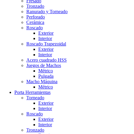
Fresado
Tronzado
Ranurado y Torneado
Perforado
Cerámica
Roscado
Exterior
Interior
Roscado Trapezoidal
Exterior
Interior
Acero cuadrado HSS
Juegos de Machos
Métrico
Pulgada
Macho Máquina
Métrico
Porta Herramientas
Torneado
Exterior
Interior
Roscado
Exterior
Interior
Tronzado