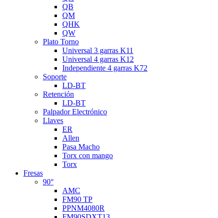
QB
QM
QHK
QW
Plato Torno
Universal 3 garras K11
Universal 4 garras K12
Independiente 4 garras K72
Soporte
LD-BT
Retención
LD-BT
Palpador Electrónico
Llaves
ER
Allen
Pasa Macho
Torx con mango
Torx
Fresas
90°
AMC
FM90 TP
PPNM4080R
FM90SDXT13