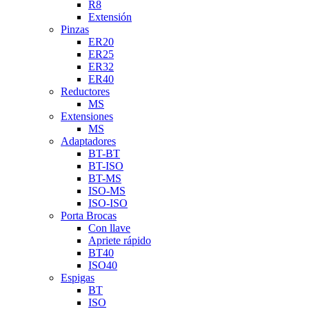
R8
Extensión
Pinzas
ER20
ER25
ER32
ER40
Reductores
MS
Extensiones
MS
Adaptadores
BT-BT
BT-ISO
BT-MS
ISO-MS
ISO-ISO
Porta Brocas
Con llave
Apriete rápido
BT40
ISO40
Espigas
BT
ISO