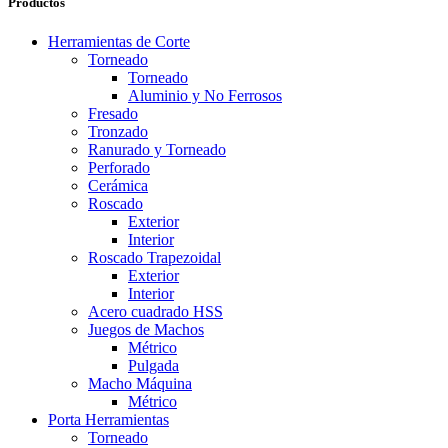
Productos
Herramientas de Corte
Torneado
Torneado
Aluminio y No Ferrosos
Fresado
Tronzado
Ranurado y Torneado
Perforado
Cerámica
Roscado
Exterior
Interior
Roscado Trapezoidal
Exterior
Interior
Acero cuadrado HSS
Juegos de Machos
Métrico
Pulgada
Macho Máquina
Métrico
Porta Herramientas
Torneado