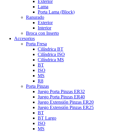
Exterior
Lama
Porta Lama (Block)
Ranurado
Exterior
Interior
Broca con Inserto
Accesorios
Porta Fresa
Cilíndrica BT
Cilíndrica ISO
Cilíndrica MS
BT
ISO
MS
R8
Porta Pinzas
Juego Porta Pinzas ER32
Juego Porta Pinzas ER40
Juego Extensión Pinzas ER20
Juego Extensión Pinzas ER25
BT
BT Largo
ISO
MS