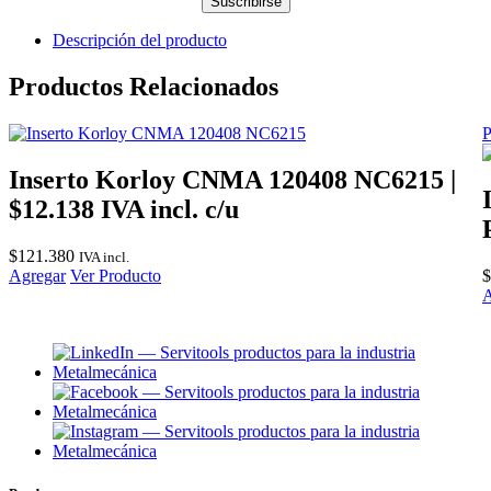
Suscribirse
Descripción del producto
Productos Relacionados
P
Inserto Korloy CNMA 120408 NC6215 |
$12.138 IVA incl. c/u
$
121.380
IVA incl.
Agregar
Ver Producto
$
A