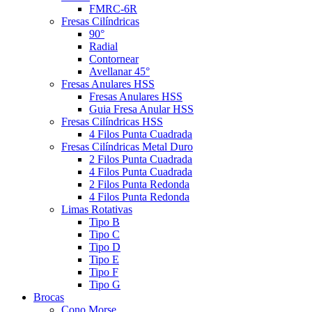
FMRC-6R
Fresas Cilíndricas
90°
Radial
Contornear
Avellanar 45°
Fresas Anulares HSS
Fresas Anulares HSS
Guia Fresa Anular HSS
Fresas Cilíndricas HSS
4 Filos Punta Cuadrada
Fresas Cilíndricas Metal Duro
2 Filos Punta Cuadrada
4 Filos Punta Cuadrada
2 Filos Punta Redonda
4 Filos Punta Redonda
Limas Rotativas
Tipo B
Tipo C
Tipo D
Tipo E
Tipo F
Tipo G
Brocas
Cono Morse