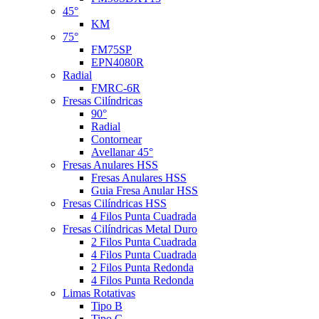
45°
KM
75°
FM75SP
EPN4080R
Radial
FMRC-6R
Fresas Cilíndricas
90°
Radial
Contornear
Avellanar 45°
Fresas Anulares HSS
Fresas Anulares HSS
Guia Fresa Anular HSS
Fresas Cilíndricas HSS
4 Filos Punta Cuadrada
Fresas Cilíndricas Metal Duro
2 Filos Punta Cuadrada
4 Filos Punta Cuadrada
2 Filos Punta Redonda
4 Filos Punta Redonda
Limas Rotativas
Tipo B
Tipo C