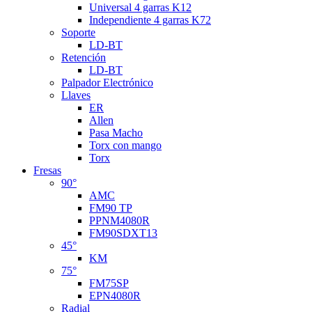
Universal 4 garras K12
Independiente 4 garras K72
Soporte
LD-BT
Retención
LD-BT
Palpador Electrónico
Llaves
ER
Allen
Pasa Macho
Torx con mango
Torx
Fresas
90°
AMC
FM90 TP
PPNM4080R
FM90SDXT13
45°
KM
75°
FM75SP
EPN4080R
Radial