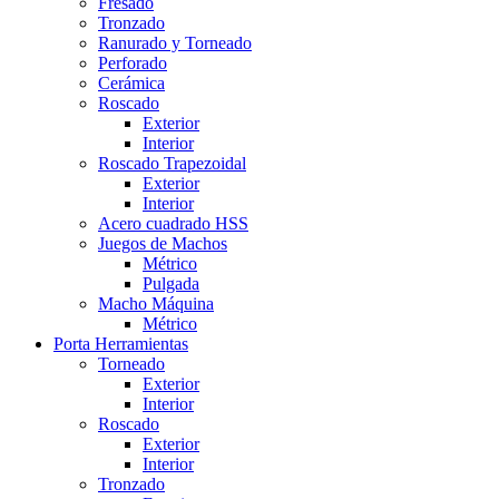
Fresado
Tronzado
Ranurado y Torneado
Perforado
Cerámica
Roscado
Exterior
Interior
Roscado Trapezoidal
Exterior
Interior
Acero cuadrado HSS
Juegos de Machos
Métrico
Pulgada
Macho Máquina
Métrico
Porta Herramientas
Torneado
Exterior
Interior
Roscado
Exterior
Interior
Tronzado