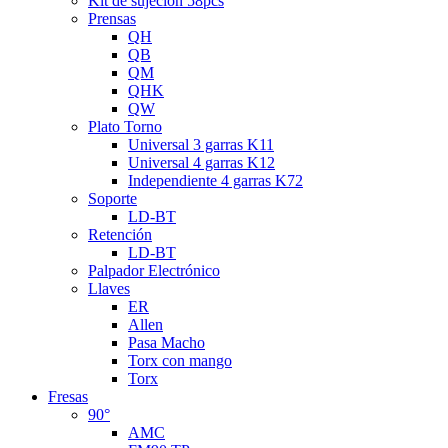
Kit de sujeción 58pcs
Prensas
QH
QB
QM
QHK
QW
Plato Torno
Universal 3 garras K11
Universal 4 garras K12
Independiente 4 garras K72
Soporte
LD-BT
Retención
LD-BT
Palpador Electrónico
Llaves
ER
Allen
Pasa Macho
Torx con mango
Torx
Fresas
90°
AMC