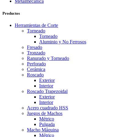
Productos
Herramientas de Corte
Torneado
Torneado
Aluminio y No Ferrosos
Fresado
Tronzado
Ranurado y Torneado
Perforado
Cerámica
Roscado
Exterior
Interior
Roscado Trapezoidal
Exterior
Interior
Acero cuadrado HSS
Juegos de Machos
Métrico
Pulgada
Macho Máquina
Métrico