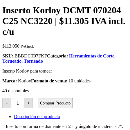
Inserto Korloy DCMT 070204
C25 NC3220 | $11.305 IVA incl.
c/u
$
113.050
IVA incl.
SKU:
BBBDCT07FKF
Categoria:
Herramientas de Corte
,
Torneado
,
Torneado
Inserto Korloy para tornear
Marca:
Korloy
Formato de venta:
10 unidades
40 disponibles
Inserto
-
+
Comprar Producto
Korloy
DCMT
070204
Descripción del producto
C25
NC3220
– Inserto con forma de diamante en 55° y ángulo de incidencia 7°.
cantidad