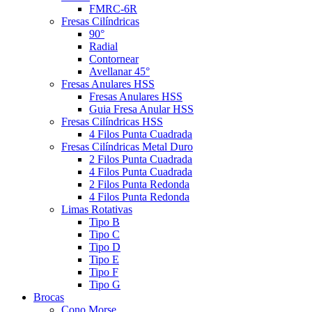
FMRC-6R
Fresas Cilíndricas
90°
Radial
Contornear
Avellanar 45°
Fresas Anulares HSS
Fresas Anulares HSS
Guia Fresa Anular HSS
Fresas Cilíndricas HSS
4 Filos Punta Cuadrada
Fresas Cilíndricas Metal Duro
2 Filos Punta Cuadrada
4 Filos Punta Cuadrada
2 Filos Punta Redonda
4 Filos Punta Redonda
Limas Rotativas
Tipo B
Tipo C
Tipo D
Tipo E
Tipo F
Tipo G
Brocas
Cono Morse