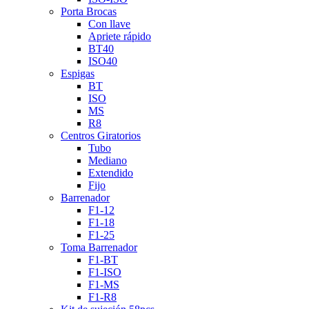
Porta Brocas
Con llave
Apriete rápido
BT40
ISO40
Espigas
BT
ISO
MS
R8
Centros Giratorios
Tubo
Mediano
Extendido
Fijo
Barrenador
F1-12
F1-18
F1-25
Toma Barrenador
F1-BT
F1-ISO
F1-MS
F1-R8