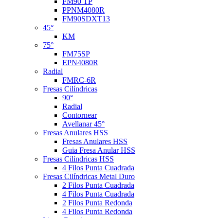
FM90 TP
PPNM4080R
FM90SDXT13
45°
KM
75°
FM75SP
EPN4080R
Radial
FMRC-6R
Fresas Cilíndricas
90°
Radial
Contornear
Avellanar 45°
Fresas Anulares HSS
Fresas Anulares HSS
Guia Fresa Anular HSS
Fresas Cilíndricas HSS
4 Filos Punta Cuadrada
Fresas Cilíndricas Metal Duro
2 Filos Punta Cuadrada
4 Filos Punta Cuadrada
2 Filos Punta Redonda
4 Filos Punta Redonda