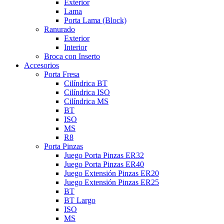
Exterior
Lama
Porta Lama (Block)
Ranurado
Exterior
Interior
Broca con Inserto
Accesorios
Porta Fresa
Cilíndrica BT
Cilíndrica ISO
Cilíndrica MS
BT
ISO
MS
R8
Porta Pinzas
Juego Porta Pinzas ER32
Juego Porta Pinzas ER40
Juego Extensión Pinzas ER20
Juego Extensión Pinzas ER25
BT
BT Largo
ISO
MS