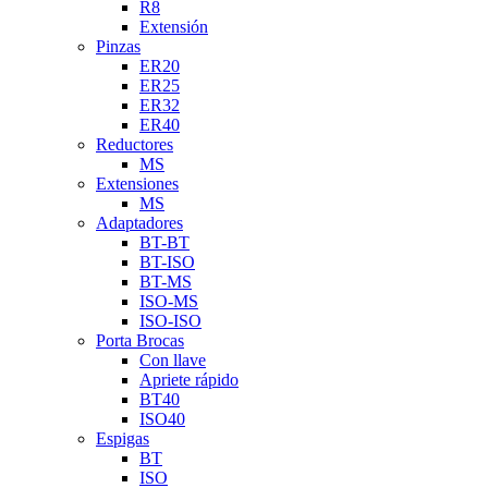
R8
Extensión
Pinzas
ER20
ER25
ER32
ER40
Reductores
MS
Extensiones
MS
Adaptadores
BT-BT
BT-ISO
BT-MS
ISO-MS
ISO-ISO
Porta Brocas
Con llave
Apriete rápido
BT40
ISO40
Espigas
BT
ISO