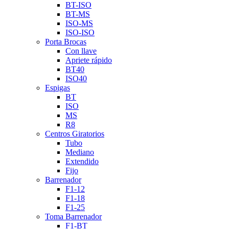
BT-ISO
BT-MS
ISO-MS
ISO-ISO
Porta Brocas
Con llave
Apriete rápido
BT40
ISO40
Espigas
BT
ISO
MS
R8
Centros Giratorios
Tubo
Mediano
Extendido
Fijo
Barrenador
F1-12
F1-18
F1-25
Toma Barrenador
F1-BT