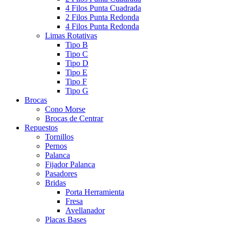
4 Filos Punta Cuadrada
2 Filos Punta Redonda
4 Filos Punta Redonda
Limas Rotativas
Tipo B
Tipo C
Tipo D
Tipo E
Tipo F
Tipo G
Brocas
Cono Morse
Brocas de Centrar
Repuestos
Tornillos
Pernos
Palanca
Fijador Palanca
Pasadores
Bridas
Porta Herramienta
Fresa
Avellanador
Placas Bases