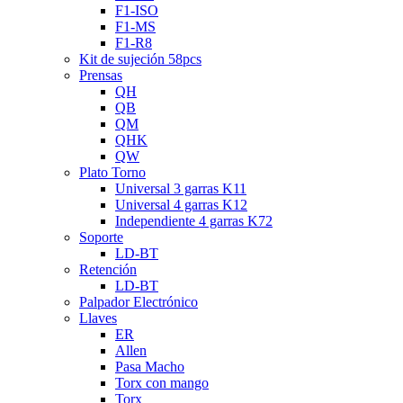
F1-ISO
F1-MS
F1-R8
Kit de sujeción 58pcs
Prensas
QH
QB
QM
QHK
QW
Plato Torno
Universal 3 garras K11
Universal 4 garras K12
Independiente 4 garras K72
Soporte
LD-BT
Retención
LD-BT
Palpador Electrónico
Llaves
ER
Allen
Pasa Macho
Torx con mango
Torx