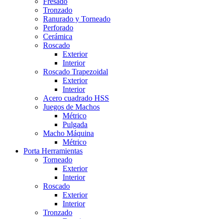
Fresado
Tronzado
Ranurado y Torneado
Perforado
Cerámica
Roscado
Exterior
Interior
Roscado Trapezoidal
Exterior
Interior
Acero cuadrado HSS
Juegos de Machos
Métrico
Pulgada
Macho Máquina
Métrico
Porta Herramientas
Torneado
Exterior
Interior
Roscado
Exterior
Interior
Tronzado