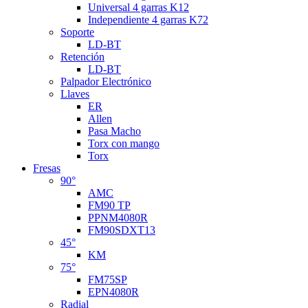
Universal 4 garras K12
Independiente 4 garras K72
Soporte
LD-BT
Retención
LD-BT
Palpador Electrónico
Llaves
ER
Allen
Pasa Macho
Torx con mango
Torx
Fresas
90°
AMC
FM90 TP
PPNM4080R
FM90SDXT13
45°
KM
75°
FM75SP
EPN4080R
Radial