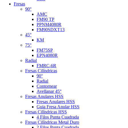
Fresas
90°
AMC
FM90 TP
PPNM4080R
FM90SDXT13
45°
KM
75°
FM75SP
EPN4080R
Radial
FMRC-6R
Fresas Cilíndricas
90°
Radial
Contornear
Avellanar 45°
Fresas Anulares HSS
Fresas Anulares HSS
Guia Fresa Anular HSS
Fresas Cilíndricas HSS
4 Filos Punta Cuadrada
Fresas Cilíndricas Metal Duro
2 Filos Punta Cuadrada