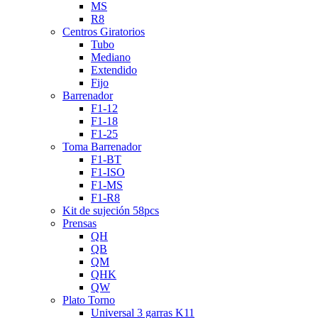
MS
R8
Centros Giratorios
Tubo
Mediano
Extendido
Fijo
Barrenador
F1-12
F1-18
F1-25
Toma Barrenador
F1-BT
F1-ISO
F1-MS
F1-R8
Kit de sujeción 58pcs
Prensas
QH
QB
QM
QHK
QW
Plato Torno
Universal 3 garras K11