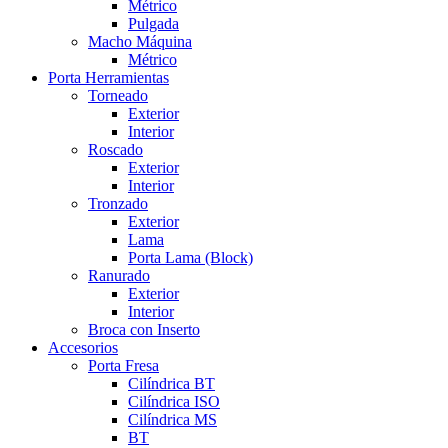
Métrico
Pulgada
Macho Máquina
Métrico
Porta Herramientas
Torneado
Exterior
Interior
Roscado
Exterior
Interior
Tronzado
Exterior
Lama
Porta Lama (Block)
Ranurado
Exterior
Interior
Broca con Inserto
Accesorios
Porta Fresa
Cilíndrica BT
Cilíndrica ISO
Cilíndrica MS
BT