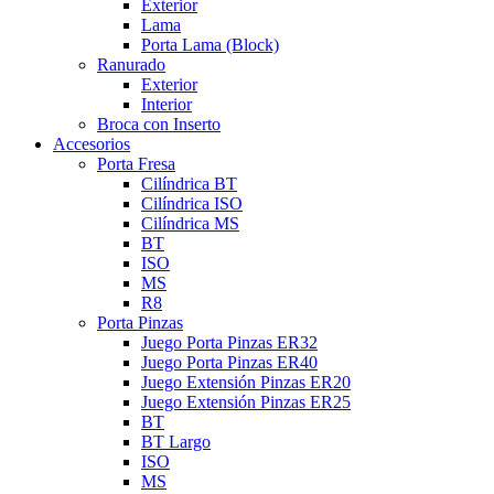
Exterior
Lama
Porta Lama (Block)
Ranurado
Exterior
Interior
Broca con Inserto
Accesorios
Porta Fresa
Cilíndrica BT
Cilíndrica ISO
Cilíndrica MS
BT
ISO
MS
R8
Porta Pinzas
Juego Porta Pinzas ER32
Juego Porta Pinzas ER40
Juego Extensión Pinzas ER20
Juego Extensión Pinzas ER25
BT
BT Largo
ISO
MS