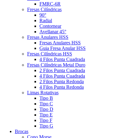
FMRC-6R
Fresas Cilíndricas
90°
Radial
Contornear
Avellanar 45°
Fresas Anulares HSS
Fresas Anulares HSS
Guia Fresa Anular HSS
Fresas Cilíndricas HSS
4 Filos Punta Cuadrada
Fresas Cilíndricas Metal Duro
2 Filos Punta Cuadrada
4 Filos Punta Cuadrada
2 Filos Punta Redonda
4 Filos Punta Redonda
Limas Rotativas
Tipo B
Tipo C
Tipo D
Tipo E
Tipo F
Tipo G
Brocas
Cono Morse