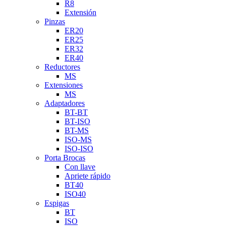
R8
Extensión
Pinzas
ER20
ER25
ER32
ER40
Reductores
MS
Extensiones
MS
Adaptadores
BT-BT
BT-ISO
BT-MS
ISO-MS
ISO-ISO
Porta Brocas
Con llave
Apriete rápido
BT40
ISO40
Espigas
BT
ISO