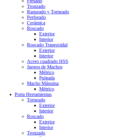
Fresado
Tronzado
Ranurado y Torneado
Perforado
Cerámica
Roscado
Exterior
Interior
Roscado Trapezoidal
Exterior
Interior
Acero cuadrado HSS
Juegos de Machos
Métrico
Pulgada
Macho Máquina
Métrico
Porta Herramientas
Torneado
Exterior
Interior
Roscado
Exterior
Interior
Tronzado