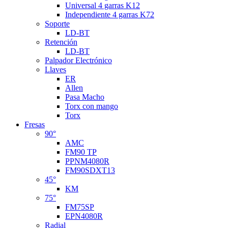
Universal 4 garras K12
Independiente 4 garras K72
Soporte
LD-BT
Retención
LD-BT
Palpador Electrónico
Llaves
ER
Allen
Pasa Macho
Torx con mango
Torx
Fresas
90°
AMC
FM90 TP
PPNM4080R
FM90SDXT13
45°
KM
75°
FM75SP
EPN4080R
Radial