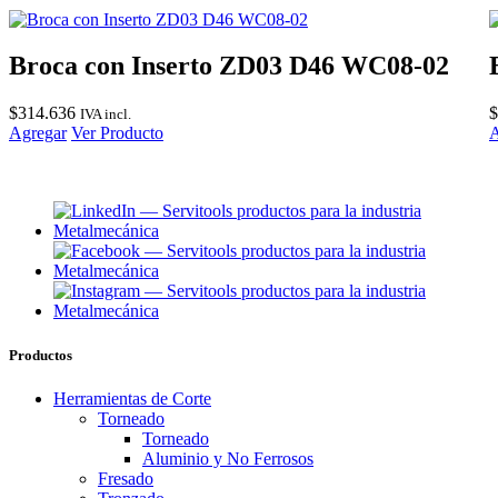
Broca con Inserto ZD03 D46 WC08-02
$
314.636
$
IVA incl.
Agregar
Ver Producto
A
Productos
Herramientas de Corte
Torneado
Torneado
Aluminio y No Ferrosos
Fresado