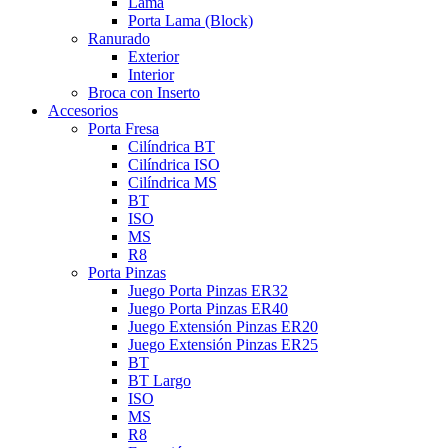
Lama
Porta Lama (Block)
Ranurado
Exterior
Interior
Broca con Inserto
Accesorios
Porta Fresa
Cilíndrica BT
Cilíndrica ISO
Cilíndrica MS
BT
ISO
MS
R8
Porta Pinzas
Juego Porta Pinzas ER32
Juego Porta Pinzas ER40
Juego Extensión Pinzas ER20
Juego Extensión Pinzas ER25
BT
BT Largo
ISO
MS
R8