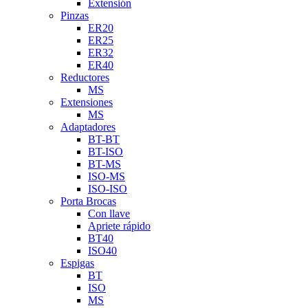
Extensión
Pinzas
ER20
ER25
ER32
ER40
Reductores
MS
Extensiones
MS
Adaptadores
BT-BT
BT-ISO
BT-MS
ISO-MS
ISO-ISO
Porta Brocas
Con llave
Apriete rápido
BT40
ISO40
Espigas
BT
ISO
MS