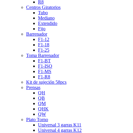
R8
Centros Giratorios
Tubo
Mediano
Extendido
Fijo
Barrenador
F1-12
F1-18
F1-25
Toma Barrenador
F1-BT
F1-ISO
F1-MS
F1-R8
Kit de sujeción 58pcs
Prensas
QH
QB
QM
QHK
QW
Plato Torno
Universal 3 garras K11
Universal 4 garras K12