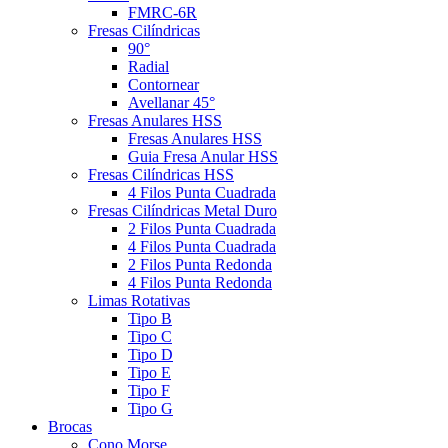
FMRC-6R
Fresas Cilíndricas
90°
Radial
Contornear
Avellanar 45°
Fresas Anulares HSS
Fresas Anulares HSS
Guia Fresa Anular HSS
Fresas Cilíndricas HSS
4 Filos Punta Cuadrada
Fresas Cilíndricas Metal Duro
2 Filos Punta Cuadrada
4 Filos Punta Cuadrada
2 Filos Punta Redonda
4 Filos Punta Redonda
Limas Rotativas
Tipo B
Tipo C
Tipo D
Tipo E
Tipo F
Tipo G
Brocas
Cono Morse