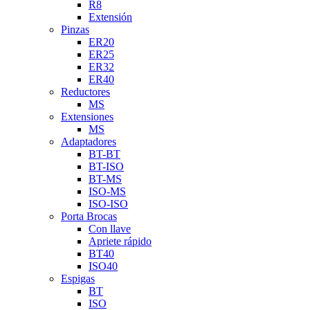
R8
Extensión
Pinzas
ER20
ER25
ER32
ER40
Reductores
MS
Extensiones
MS
Adaptadores
BT-BT
BT-ISO
BT-MS
ISO-MS
ISO-ISO
Porta Brocas
Con llave
Apriete rápido
BT40
ISO40
Espigas
BT
ISO