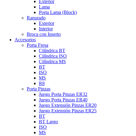
Exterior
Lama
Porta Lama (Block)
Ranurado
Exterior
Interior
Broca con Inserto
Accesorios
Porta Fresa
Cilíndrica BT
Cilíndrica ISO
Cilíndrica MS
BT
ISO
MS
R8
Porta Pinzas
Juego Porta Pinzas ER32
Juego Porta Pinzas ER40
Juego Extensión Pinzas ER20
Juego Extensión Pinzas ER25
BT
BT Largo
ISO
MS