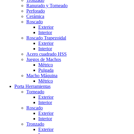
Tronzado
Ranurado y Torneado
Perforado
Cerámica
Roscado
Exterior
Interior
Roscado Trapezoidal
Exterior
Interior
Acero cuadrado HSS
Juegos de Machos
Métrico
Pulgada
Macho Máquina
Métrico
Porta Herramientas
Torneado
Exterior
Interior
Roscado
Exterior
Interior
Tronzado
Exterior