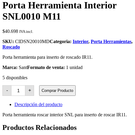
Porta Herramienta Interior
SNL0010 M11
$
40.698
IVA incl.
SKU:
CIDSN20010MD
Categoria:
Interior
,
Porta Herramientas
,
Roscado
Porta herramienta para inserto de roscado IR11.
Marca:
Sant
Formato de venta:
1 unidad
5 disponibles
Porta
-
+
Comprar Producto
Herramienta
Interior
SNL0010
Descripción del producto
M11
cantidad
Porta herramienta roscar interior SNL para inserto de roscar IR11.
Productos Relacionados