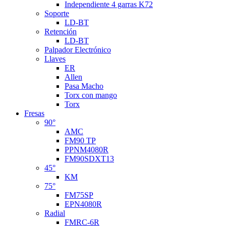
Independiente 4 garras K72
Soporte
LD-BT
Retención
LD-BT
Palpador Electrónico
Llaves
ER
Allen
Pasa Macho
Torx con mango
Torx
Fresas
90°
AMC
FM90 TP
PPNM4080R
FM90SDXT13
45°
KM
75°
FM75SP
EPN4080R
Radial
FMRC-6R