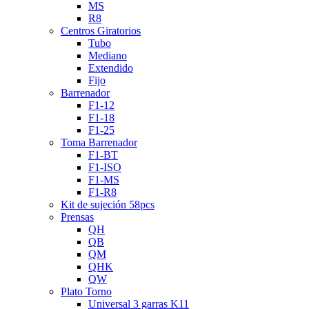
MS
R8
Centros Giratorios
Tubo
Mediano
Extendido
Fijo
Barrenador
F1-12
F1-18
F1-25
Toma Barrenador
F1-BT
F1-ISO
F1-MS
F1-R8
Kit de sujeción 58pcs
Prensas
QH
QB
QM
QHK
QW
Plato Torno
Universal 3 garras K11