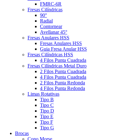
FMRC-6R
Fresas Cilíndricas
90°
Radial
Contornear
Avellanar 45°
Fresas Anulares HSS
Fresas Anulares HSS
Guia Fresa Anular HSS
Fresas Cilíndricas HSS
4 Filos Punta Cuadrada
Fresas Cilíndricas Metal Duro
2 Filos Punta Cuadrada
4 Filos Punta Cuadrada
2 Filos Punta Redonda
4 Filos Punta Redonda
Limas Rotativas
Tipo B
Tipo C
Tipo D
Tipo E
Tipo F
Tipo G
Brocas
Cono Morse