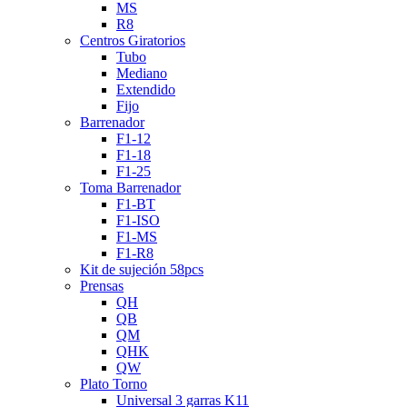
MS
R8
Centros Giratorios
Tubo
Mediano
Extendido
Fijo
Barrenador
F1-12
F1-18
F1-25
Toma Barrenador
F1-BT
F1-ISO
F1-MS
F1-R8
Kit de sujeción 58pcs
Prensas
QH
QB
QM
QHK
QW
Plato Torno
Universal 3 garras K11