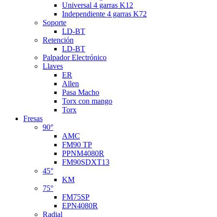
Universal 4 garras K12
Independiente 4 garras K72
Soporte
LD-BT
Retención
LD-BT
Palpador Electrónico
Llaves
ER
Allen
Pasa Macho
Torx con mango
Torx
Fresas
90°
AMC
FM90 TP
PPNM4080R
FM90SDXT13
45°
KM
75°
FM75SP
EPN4080R
Radial