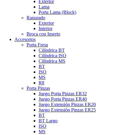
Exterior
Lama
Porta Lama (Block)
Ranurado
Exterior
Interior
Broca con Inserto
Accesorios
Porta Fresa
Cilíndrica BT
Cilíndrica ISO
Cilíndrica MS
BT
ISO
MS
R8
Porta Pinzas
Juego Porta Pinzas ER32
Juego Porta Pinzas ER40
Juego Extensión Pinzas ER20
Juego Extensión Pinzas ER25
BT
BT Largo
ISO
MS