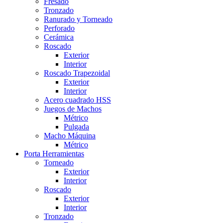
Fresado
Tronzado
Ranurado y Torneado
Perforado
Cerámica
Roscado
Exterior
Interior
Roscado Trapezoidal
Exterior
Interior
Acero cuadrado HSS
Juegos de Machos
Métrico
Pulgada
Macho Máquina
Métrico
Porta Herramientas
Torneado
Exterior
Interior
Roscado
Exterior
Interior
Tronzado