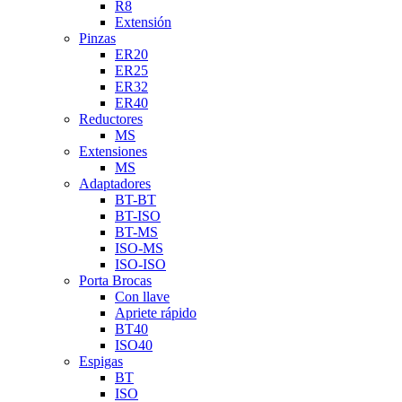
R8
Extensión
Pinzas
ER20
ER25
ER32
ER40
Reductores
MS
Extensiones
MS
Adaptadores
BT-BT
BT-ISO
BT-MS
ISO-MS
ISO-ISO
Porta Brocas
Con llave
Apriete rápido
BT40
ISO40
Espigas
BT
ISO