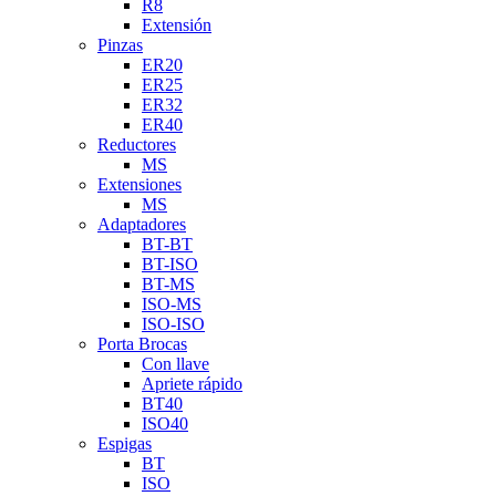
R8
Extensión
Pinzas
ER20
ER25
ER32
ER40
Reductores
MS
Extensiones
MS
Adaptadores
BT-BT
BT-ISO
BT-MS
ISO-MS
ISO-ISO
Porta Brocas
Con llave
Apriete rápido
BT40
ISO40
Espigas
BT
ISO