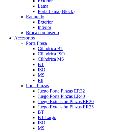
Exterior
Lama
Porta Lama (Block)
Ranurado
Exterior
Interior
Broca con Inserto
Accesorios
Porta Fresa
Cilíndrica BT
Cilíndrica ISO
Cilíndrica MS
BT
ISO
MS
R8
Porta Pinzas
Juego Porta Pinzas ER32
Juego Porta Pinzas ER40
Juego Extensión Pinzas ER20
Juego Extensión Pinzas ER25
BT
BT Largo
ISO
MS