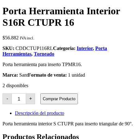
Porta Herramienta Interior
S16R CTUPR 16
$
56.882
IVA incl.
SKU:
CDDCTUP116RL
Categoria:
Interior
,
Porta
Herramientas
,
Torneado
Porta herramienta para inserto TPMR16.
Marca:
Sant
Formato de venta:
1 unidad
2 disponibles
Porta
-
+
Comprar Producto
Herramienta
Interior
S16R
Descripción del producto
CTUPR
16
Porta herramienta interior S CTUPR para inserto triangular de 90°.
cantidad
Productos Relacionados