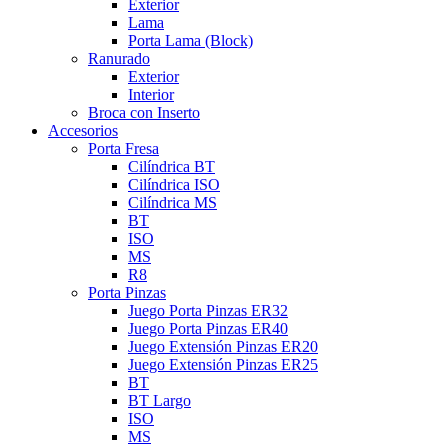
Exterior
Lama
Porta Lama (Block)
Ranurado
Exterior
Interior
Broca con Inserto
Accesorios
Porta Fresa
Cilíndrica BT
Cilíndrica ISO
Cilíndrica MS
BT
ISO
MS
R8
Porta Pinzas
Juego Porta Pinzas ER32
Juego Porta Pinzas ER40
Juego Extensión Pinzas ER20
Juego Extensión Pinzas ER25
BT
BT Largo
ISO
MS