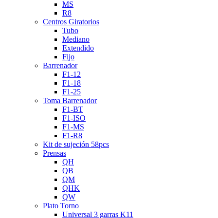
MS
R8
Centros Giratorios
Tubo
Mediano
Extendido
Fijo
Barrenador
F1-12
F1-18
F1-25
Toma Barrenador
F1-BT
F1-ISO
F1-MS
F1-R8
Kit de sujeción 58pcs
Prensas
QH
QB
QM
QHK
QW
Plato Torno
Universal 3 garras K11