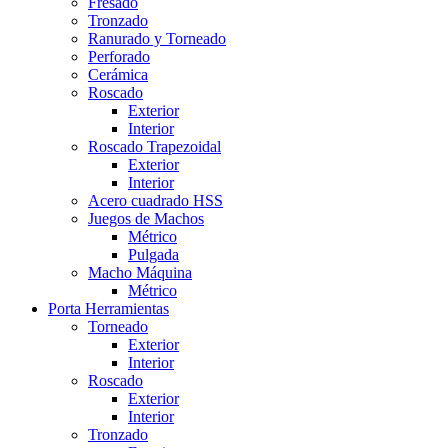
Fresado
Tronzado
Ranurado y Torneado
Perforado
Cerámica
Roscado
Exterior
Interior
Roscado Trapezoidal
Exterior
Interior
Acero cuadrado HSS
Juegos de Machos
Métrico
Pulgada
Macho Máquina
Métrico
Porta Herramientas
Torneado
Exterior
Interior
Roscado
Exterior
Interior
Tronzado