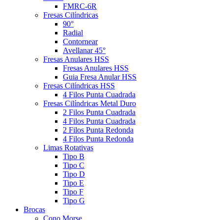
FMRC-6R
Fresas Cilíndricas
90°
Radial
Contornear
Avellanar 45°
Fresas Anulares HSS
Fresas Anulares HSS
Guia Fresa Anular HSS
Fresas Cilíndricas HSS
4 Filos Punta Cuadrada
Fresas Cilíndricas Metal Duro
2 Filos Punta Cuadrada
4 Filos Punta Cuadrada
2 Filos Punta Redonda
4 Filos Punta Redonda
Limas Rotativas
Tipo B
Tipo C
Tipo D
Tipo E
Tipo F
Tipo G
Brocas
Cono Morse