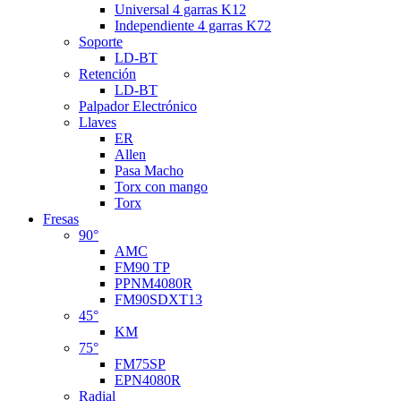
Universal 4 garras K12
Independiente 4 garras K72
Soporte
LD-BT
Retención
LD-BT
Palpador Electrónico
Llaves
ER
Allen
Pasa Macho
Torx con mango
Torx
Fresas
90°
AMC
FM90 TP
PPNM4080R
FM90SDXT13
45°
KM
75°
FM75SP
EPN4080R
Radial