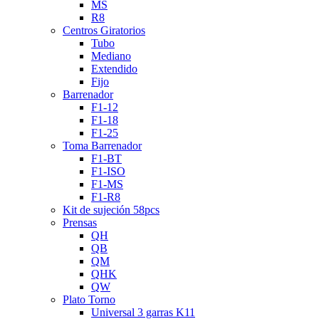
MS
R8
Centros Giratorios
Tubo
Mediano
Extendido
Fijo
Barrenador
F1-12
F1-18
F1-25
Toma Barrenador
F1-BT
F1-ISO
F1-MS
F1-R8
Kit de sujeción 58pcs
Prensas
QH
QB
QM
QHK
QW
Plato Torno
Universal 3 garras K11