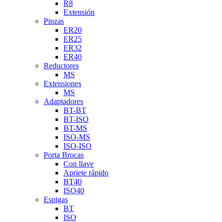
R8
Extensión
Pinzas
ER20
ER25
ER32
ER40
Reductores
MS
Extensiones
MS
Adaptadores
BT-BT
BT-ISO
BT-MS
ISO-MS
ISO-ISO
Porta Brocas
Con llave
Apriete rápido
BT40
ISO40
Espigas
BT
ISO