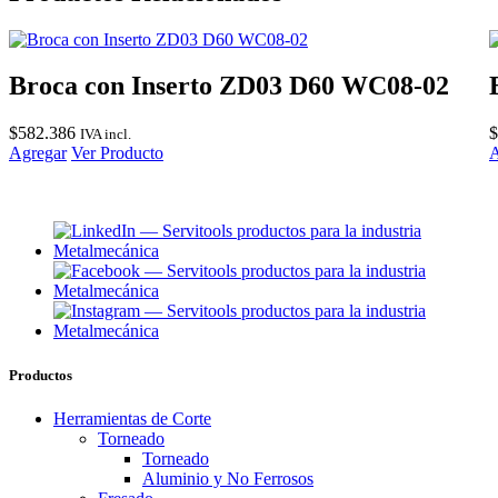
Broca con Inserto ZD03 D60 WC08-02
$
582.386
$
IVA incl.
Agregar
Ver Producto
A
Productos
Herramientas de Corte
Torneado
Torneado
Aluminio y No Ferrosos