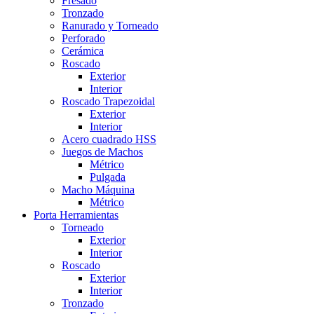
Fresado
Tronzado
Ranurado y Torneado
Perforado
Cerámica
Roscado
Exterior
Interior
Roscado Trapezoidal
Exterior
Interior
Acero cuadrado HSS
Juegos de Machos
Métrico
Pulgada
Macho Máquina
Métrico
Porta Herramientas
Torneado
Exterior
Interior
Roscado
Exterior
Interior
Tronzado