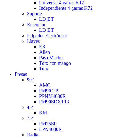
Universal 4 garras K12
Independiente 4 garras K72
Soporte
LD-BT
Retención
LD-BT
Palpador Electrónico
Llaves
ER
Allen
Pasa Macho
Torx con mango
Torx
Fresas
90°
AMC
FM90 TP
PPNM4080R
FM90SDXT13
45°
KM
75°
FM75SP
EPN4080R
Radial