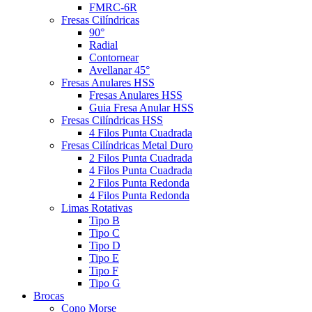
FMRC-6R
Fresas Cilíndricas
90°
Radial
Contornear
Avellanar 45°
Fresas Anulares HSS
Fresas Anulares HSS
Guia Fresa Anular HSS
Fresas Cilíndricas HSS
4 Filos Punta Cuadrada
Fresas Cilíndricas Metal Duro
2 Filos Punta Cuadrada
4 Filos Punta Cuadrada
2 Filos Punta Redonda
4 Filos Punta Redonda
Limas Rotativas
Tipo B
Tipo C
Tipo D
Tipo E
Tipo F
Tipo G
Brocas
Cono Morse