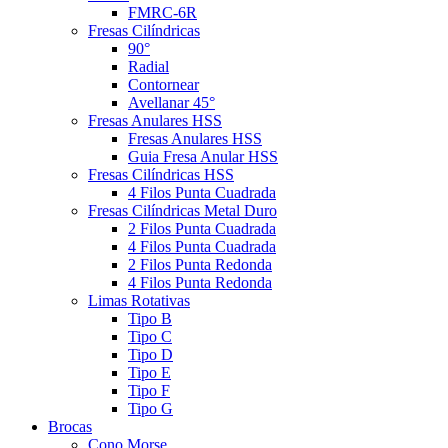
FMRC-6R
Fresas Cilíndricas
90°
Radial
Contornear
Avellanar 45°
Fresas Anulares HSS
Fresas Anulares HSS
Guia Fresa Anular HSS
Fresas Cilíndricas HSS
4 Filos Punta Cuadrada
Fresas Cilíndricas Metal Duro
2 Filos Punta Cuadrada
4 Filos Punta Cuadrada
2 Filos Punta Redonda
4 Filos Punta Redonda
Limas Rotativas
Tipo B
Tipo C
Tipo D
Tipo E
Tipo F
Tipo G
Brocas
Cono Morse