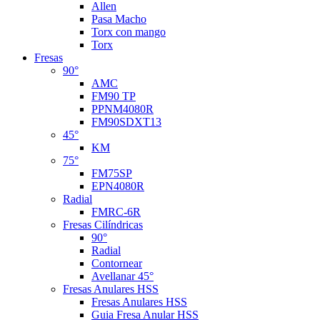
Allen
Pasa Macho
Torx con mango
Torx
Fresas
90°
AMC
FM90 TP
PPNM4080R
FM90SDXT13
45°
KM
75°
FM75SP
EPN4080R
Radial
FMRC-6R
Fresas Cilíndricas
90°
Radial
Contornear
Avellanar 45°
Fresas Anulares HSS
Fresas Anulares HSS
Guia Fresa Anular HSS