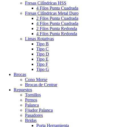
Fresas Cilíndricas HSS
4 Filos Punta Cuadrada
Fresas Cilíndricas Metal Duro
2 Filos Punta Cuadrada
4 Filos Punta Cuadrada
2 Filos Punta Redonda
4 Filos Punta Redonda
Limas Rotativas
Tipo B
Tipo C
Tipo D
Tipo E
Tipo F
Tipo G
Brocas
Cono Morse
Brocas de Centrar
Repuestos
Tornillos
Pernos
Palanca
Fijador Palanca
Pasadores
Bridas
Porta Herramienta