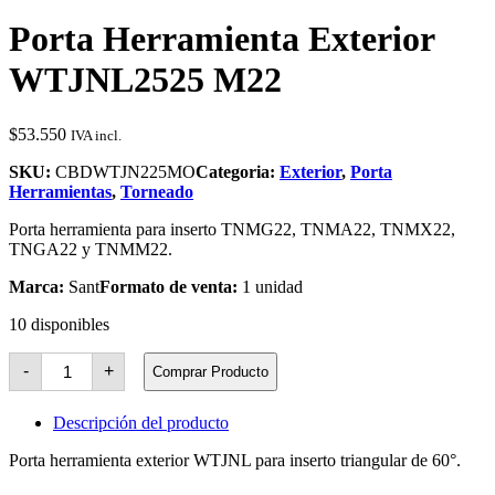
Porta Herramienta Exterior
WTJNL2525 M22
$
53.550
IVA incl.
SKU:
CBDWTJN225MO
Categoria:
Exterior
,
Porta
Herramientas
,
Torneado
Porta herramienta para inserto TNMG22, TNMA22, TNMX22,
TNGA22 y TNMM22.
Marca:
Sant
Formato de venta:
1 unidad
10 disponibles
Porta
-
+
Comprar Producto
Herramienta
Exterior
WTJNL2525
Descripción del producto
M22
cantidad
Porta herramienta exterior WTJNL para inserto triangular de 60°.