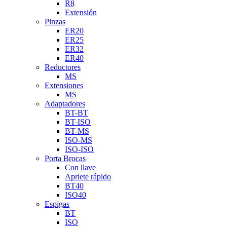
R8
Extensión
Pinzas
ER20
ER25
ER32
ER40
Reductores
MS
Extensiones
MS
Adaptadores
BT-BT
BT-ISO
BT-MS
ISO-MS
ISO-ISO
Porta Brocas
Con llave
Apriete rápido
BT40
ISO40
Espigas
BT
ISO