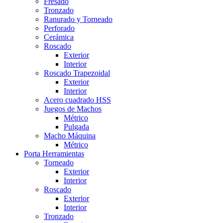
Fresado
Tronzado
Ranurado y Torneado
Perforado
Cerámica
Roscado
Exterior
Interior
Roscado Trapezoidal
Exterior
Interior
Acero cuadrado HSS
Juegos de Machos
Métrico
Pulgada
Macho Máquina
Métrico
Porta Herramientas
Torneado
Exterior
Interior
Roscado
Exterior
Interior
Tronzado