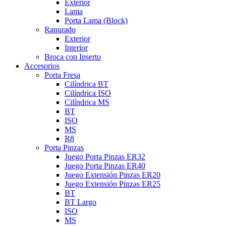
Exterior
Lama
Porta Lama (Block)
Ranurado
Exterior
Interior
Broca con Inserto
Accesorios
Porta Fresa
Cilíndrica BT
Cilíndrica ISO
Cilíndrica MS
BT
ISO
MS
R8
Porta Pinzas
Juego Porta Pinzas ER32
Juego Porta Pinzas ER40
Juego Extensión Pinzas ER20
Juego Extensión Pinzas ER25
BT
BT Largo
ISO
MS