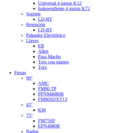
Universal 4 garras K12
Independiente 4 garras K72
Soporte
LD-BT
Retención
LD-BT
Palpador Electrónico
Llaves
ER
Allen
Pasa Macho
Torx con mango
Torx
Fresas
90°
AMC
FM90 TP
PPNM4080R
FM90SDXT13
45°
KM
75°
FM75SP
EPN4080R
Radial