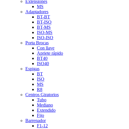
Extensiones
MS
Adaptadores
BT-BT
BT-ISO
BT-MS
ISO-MS
ISO-ISO
Porta Brocas
Con llave
Apriete rápido
BT40
ISO40
Espigas
BT
ISO
MS
R8
Centros Giratorios
Tubo
Mediano
Extendido
Fijo
Barrenador
F1-12