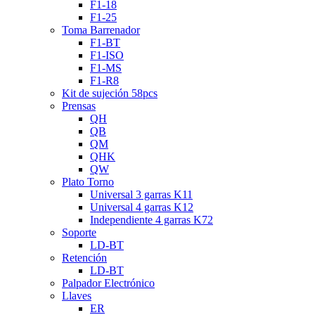
F1-18
F1-25
Toma Barrenador
F1-BT
F1-ISO
F1-MS
F1-R8
Kit de sujeción 58pcs
Prensas
QH
QB
QM
QHK
QW
Plato Torno
Universal 3 garras K11
Universal 4 garras K12
Independiente 4 garras K72
Soporte
LD-BT
Retención
LD-BT
Palpador Electrónico
Llaves
ER