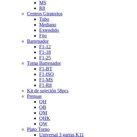
MS
R8
Centros Giratorios
Tubo
Mediano
Extendido
Fijo
Barrenador
F1-12
F1-18
F1-25
Toma Barrenador
F1-BT
F1-ISO
F1-MS
F1-R8
Kit de sujeción 58pcs
Prensas
QH
QB
QM
QHK
QW
Plato Torno
Universal 3 garras K11