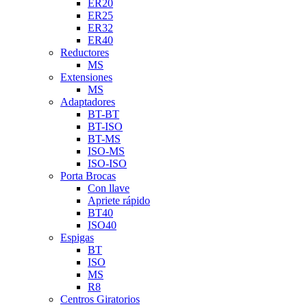
ER20
ER25
ER32
ER40
Reductores
MS
Extensiones
MS
Adaptadores
BT-BT
BT-ISO
BT-MS
ISO-MS
ISO-ISO
Porta Brocas
Con llave
Apriete rápido
BT40
ISO40
Espigas
BT
ISO
MS
R8
Centros Giratorios