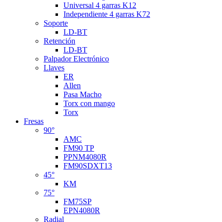
Universal 4 garras K12
Independiente 4 garras K72
Soporte
LD-BT
Retención
LD-BT
Palpador Electrónico
Llaves
ER
Allen
Pasa Macho
Torx con mango
Torx
Fresas
90°
AMC
FM90 TP
PPNM4080R
FM90SDXT13
45°
KM
75°
FM75SP
EPN4080R
Radial