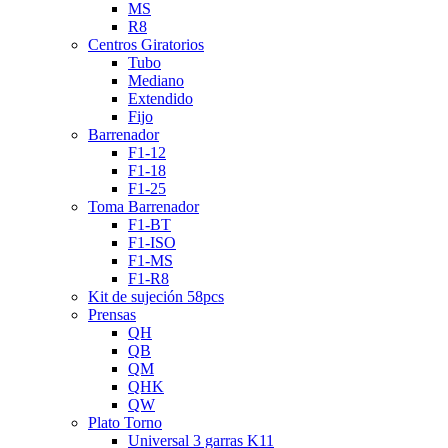
MS
R8
Centros Giratorios
Tubo
Mediano
Extendido
Fijo
Barrenador
F1-12
F1-18
F1-25
Toma Barrenador
F1-BT
F1-ISO
F1-MS
F1-R8
Kit de sujeción 58pcs
Prensas
QH
QB
QM
QHK
QW
Plato Torno
Universal 3 garras K11