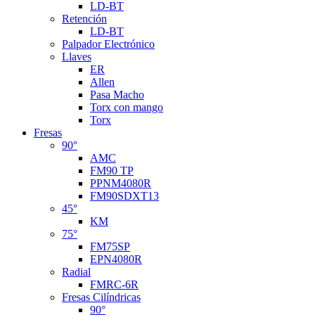
LD-BT
Retención
LD-BT
Palpador Electrónico
Llaves
ER
Allen
Pasa Macho
Torx con mango
Torx
Fresas
90°
AMC
FM90 TP
PPNM4080R
FM90SDXT13
45°
KM
75°
FM75SP
EPN4080R
Radial
FMRC-6R
Fresas Cilíndricas
90°