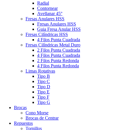
Radial
Contornear
Avellanar 45°
Fresas Anulares HSS
Fresas Anulares HSS
Guia Fresa Anular HSS
Fresas Cilíndricas HSS
4 Filos Punta Cuadrada
Fresas Cilíndricas Metal Duro
2 Filos Punta Cuadrada
4 Filos Punta Cuadrada
2 Filos Punta Redonda
4 Filos Punta Redonda
Limas Rotativas
Tipo B
Tipo C
Tipo D
Tipo E
Tipo F
Tipo G
Brocas
Cono Morse
Brocas de Centrar
Repuestos
Tornillos