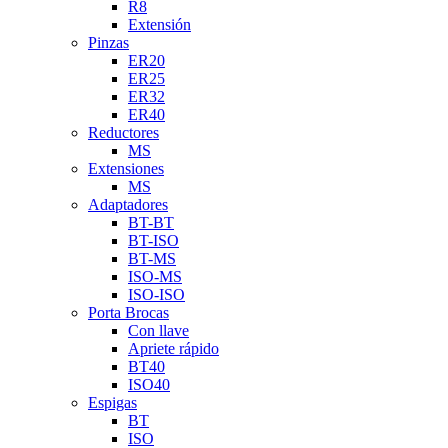
R8
Extensión
Pinzas
ER20
ER25
ER32
ER40
Reductores
MS
Extensiones
MS
Adaptadores
BT-BT
BT-ISO
BT-MS
ISO-MS
ISO-ISO
Porta Brocas
Con llave
Apriete rápido
BT40
ISO40
Espigas
BT
ISO