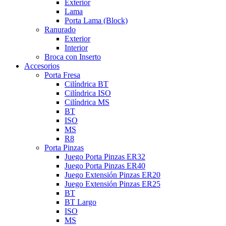
Exterior
Lama
Porta Lama (Block)
Ranurado
Exterior
Interior
Broca con Inserto
Accesorios
Porta Fresa
Cilíndrica BT
Cilíndrica ISO
Cilíndrica MS
BT
ISO
MS
R8
Porta Pinzas
Juego Porta Pinzas ER32
Juego Porta Pinzas ER40
Juego Extensión Pinzas ER20
Juego Extensión Pinzas ER25
BT
BT Largo
ISO
MS