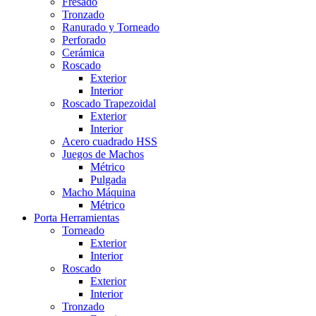
Fresado
Tronzado
Ranurado y Torneado
Perforado
Cerámica
Roscado
Exterior
Interior
Roscado Trapezoidal
Exterior
Interior
Acero cuadrado HSS
Juegos de Machos
Métrico
Pulgada
Macho Máquina
Métrico
Porta Herramientas
Torneado
Exterior
Interior
Roscado
Exterior
Interior
Tronzado