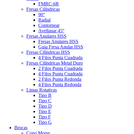
FMRC-6R
Fresas Cilíndricas
90°
Radial
Contornear
Avellanar 45°
Fresas Anulares HSS
Fresas Anulares HSS
Guia Fresa Anular HSS
Fresas Cilíndricas HSS
4 Filos Punta Cuadrada
Fresas Cilíndricas Metal Duro
2 Filos Punta Cuadrada
4 Filos Punta Cuadrada
2 Filos Punta Redonda
4 Filos Punta Redonda
Limas Rotativas
Tipo B
Tipo C
Tipo D
Tipo E
Tipo F
Tipo G
Brocas
Cono Morse