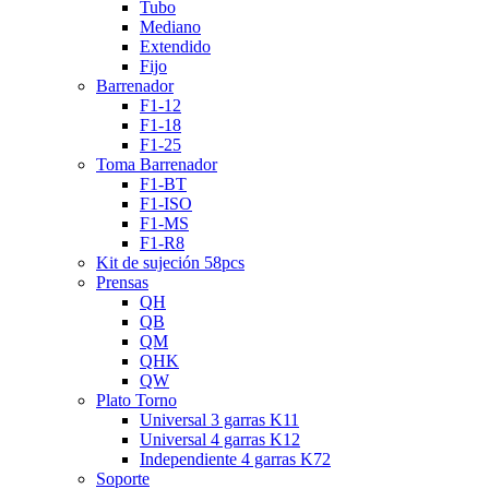
Tubo
Mediano
Extendido
Fijo
Barrenador
F1-12
F1-18
F1-25
Toma Barrenador
F1-BT
F1-ISO
F1-MS
F1-R8
Kit de sujeción 58pcs
Prensas
QH
QB
QM
QHK
QW
Plato Torno
Universal 3 garras K11
Universal 4 garras K12
Independiente 4 garras K72
Soporte