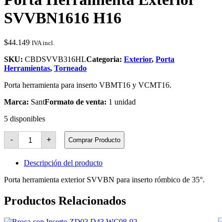
SVVBN1616 H16
$
44.149
IVA incl.
SKU:
CBDSVVB316HL
Categoria:
Exterior
,
Porta
Herramientas
,
Torneado
Porta herramienta para inserto VBMT16 y VCMT16.
Marca:
Sant
Formato de venta:
1 unidad
5 disponibles
Porta
-
+
Comprar Producto
Herramienta
Exterior
SVVBN1616
Descripción del producto
H16
cantidad
Porta herramienta exterior SVVBN para inserto rómbico de 35°.
Productos Relacionados