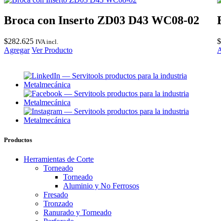
Broca con Inserto ZD03 D43 WC08-02
$
282.625
$
IVA incl.
Agregar
Ver Producto
A
Productos
Herramientas de Corte
Torneado
Torneado
Aluminio y No Ferrosos
Fresado
Tronzado
Ranurado y Torneado