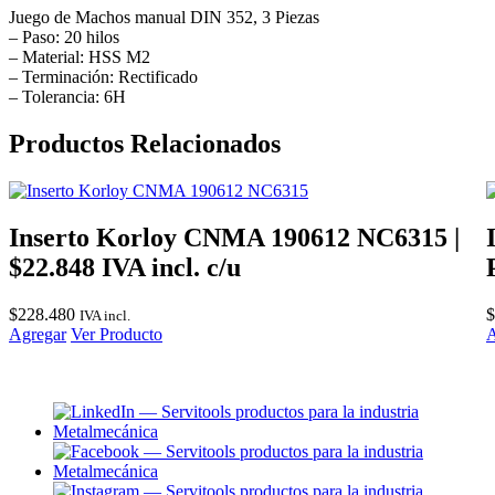
Juego de Machos manual DIN 352, 3 Piezas
– Paso: 20 hilos
– Material: HSS M2
– Terminación: Rectificado
– Tolerancia: 6H
Productos Relacionados
Inserto Korloy CNMA 190612 NC6315 |
$22.848 IVA incl. c/u
$
228.480
$
IVA incl.
Agregar
Ver Producto
A