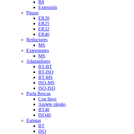
R8
Extensión
Pinzas
ER20
ER25
ER32
ER40
Reductores
MS
Extensiones
MS
Adaptadores
BT-BT
BT-ISO
BT-MS
ISO-MS
ISO-ISO
Porta Brocas
Con llave
Apriete rápido
BT40
ISO40
Espigas
BT
ISO