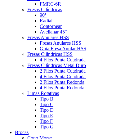
FMRC-6R
Fresas Cilíndricas
90°
Radial
Contornear
Avellanar 45°
Fresas Anulares HSS
Fresas Anulares HSS
Guia Fresa Anular HSS
Fresas Cilíndricas HSS
4 Filos Punta Cuadrada
Fresas Cilíndricas Metal Duro
2 Filos Punta Cuadrada
4 Filos Punta Cuadrada
2 Filos Punta Redonda
4 Filos Punta Redonda
Limas Rotativas
Tipo B
Tipo C
Tipo D
Tipo E
Tipo F
Tipo G
Brocas
Cono Morse