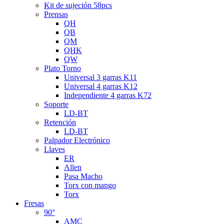
Kit de sujeción 58pcs
Prensas
QH
QB
QM
QHK
QW
Plato Torno
Universal 3 garras K11
Universal 4 garras K12
Independiente 4 garras K72
Soporte
LD-BT
Retención
LD-BT
Palpador Electrónico
Llaves
ER
Allen
Pasa Macho
Torx con mango
Torx
Fresas
90°
AMC