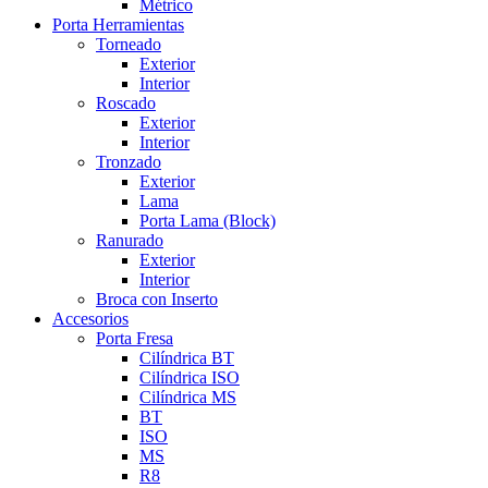
Métrico
Porta Herramientas
Torneado
Exterior
Interior
Roscado
Exterior
Interior
Tronzado
Exterior
Lama
Porta Lama (Block)
Ranurado
Exterior
Interior
Broca con Inserto
Accesorios
Porta Fresa
Cilíndrica BT
Cilíndrica ISO
Cilíndrica MS
BT
ISO
MS
R8