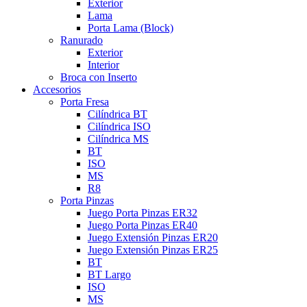
Exterior
Lama
Porta Lama (Block)
Ranurado
Exterior
Interior
Broca con Inserto
Accesorios
Porta Fresa
Cilíndrica BT
Cilíndrica ISO
Cilíndrica MS
BT
ISO
MS
R8
Porta Pinzas
Juego Porta Pinzas ER32
Juego Porta Pinzas ER40
Juego Extensión Pinzas ER20
Juego Extensión Pinzas ER25
BT
BT Largo
ISO
MS