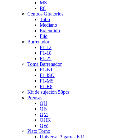
MS
R8
Centros Giratorios
Tubo
Mediano
Extendido
Fijo
Barrenador
F1-12
F1-18
F1-25
Toma Barrenador
F1-BT
F1-ISO
F1-MS
F1-R8
Kit de sujeción 58pcs
Prensas
QH
QB
QM
QHK
QW
Plato Torno
Universal 3 garras K11