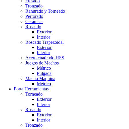
Fresado
Tronzado
Ranurado y Torneado
Perforado
Cerámica
Roscado
Exterior
Interior
Roscado Trapezoidal
Exterior
Interior
Acero cuadrado HSS
Juegos de Machos
Métrico
Pulgada
Macho Máquina
Métrico
Porta Herramientas
Torneado
Exterior
Interior
Roscado
Exterior
Interior
Tronzado