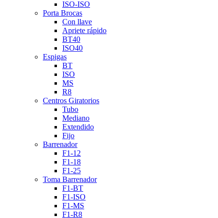
ISO-ISO
Porta Brocas
Con llave
Apriete rápido
BT40
ISO40
Espigas
BT
ISO
MS
R8
Centros Giratorios
Tubo
Mediano
Extendido
Fijo
Barrenador
F1-12
F1-18
F1-25
Toma Barrenador
F1-BT
F1-ISO
F1-MS
F1-R8