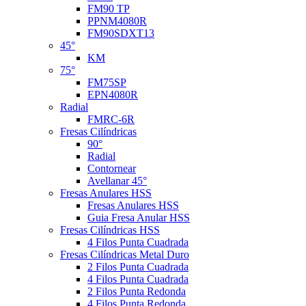
FM90 TP
PPNM4080R
FM90SDXT13
45°
KM
75°
FM75SP
EPN4080R
Radial
FMRC-6R
Fresas Cilíndricas
90°
Radial
Contornear
Avellanar 45°
Fresas Anulares HSS
Fresas Anulares HSS
Guia Fresa Anular HSS
Fresas Cilíndricas HSS
4 Filos Punta Cuadrada
Fresas Cilíndricas Metal Duro
2 Filos Punta Cuadrada
4 Filos Punta Cuadrada
2 Filos Punta Redonda
4 Filos Punta Redonda