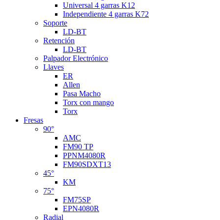
Universal 4 garras K12
Independiente 4 garras K72
Soporte
LD-BT
Retención
LD-BT
Palpador Electrónico
Llaves
ER
Allen
Pasa Macho
Torx con mango
Torx
Fresas
90°
AMC
FM90 TP
PPNM4080R
FM90SDXT13
45°
KM
75°
FM75SP
EPN4080R
Radial