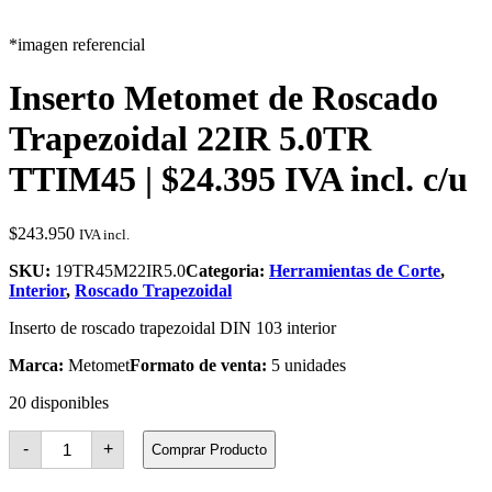
*imagen referencial
Inserto Metomet de Roscado
Trapezoidal 22IR 5.0TR
TTIM45 | $24.395 IVA incl. c/u
$
243.950
IVA incl.
SKU:
19TR45M22IR5.0
Categoria:
Herramientas de Corte
,
Interior
,
Roscado Trapezoidal
Inserto de roscado trapezoidal DIN 103 interior
Marca:
Metomet
Formato de venta:
5 unidades
20 disponibles
Inserto
-
+
Comprar Producto
Metomet
de
Roscado