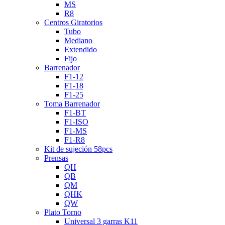
MS
R8
Centros Giratorios
Tubo
Mediano
Extendido
Fijo
Barrenador
F1-12
F1-18
F1-25
Toma Barrenador
F1-BT
F1-ISO
F1-MS
F1-R8
Kit de sujeción 58pcs
Prensas
QH
QB
QM
QHK
QW
Plato Torno
Universal 3 garras K11