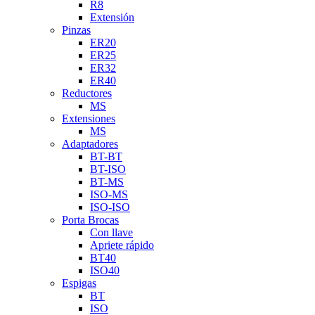
R8
Extensión
Pinzas
ER20
ER25
ER32
ER40
Reductores
MS
Extensiones
MS
Adaptadores
BT-BT
BT-ISO
BT-MS
ISO-MS
ISO-ISO
Porta Brocas
Con llave
Apriete rápido
BT40
ISO40
Espigas
BT
ISO