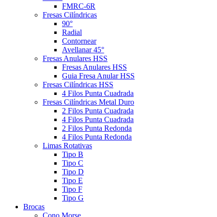
FMRC-6R
Fresas Cilíndricas
90°
Radial
Contornear
Avellanar 45°
Fresas Anulares HSS
Fresas Anulares HSS
Guia Fresa Anular HSS
Fresas Cilíndricas HSS
4 Filos Punta Cuadrada
Fresas Cilíndricas Metal Duro
2 Filos Punta Cuadrada
4 Filos Punta Cuadrada
2 Filos Punta Redonda
4 Filos Punta Redonda
Limas Rotativas
Tipo B
Tipo C
Tipo D
Tipo E
Tipo F
Tipo G
Brocas
Cono Morse