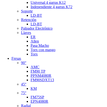
Universal 4 garras K12
Independiente 4 garras K72
Soporte
LD-BT
Retención
LD-BT
Palpador Electrónico
Llaves
ER
Allen
Pasa Macho
Torx con mango
Torx
Fresas
90°
AMC
FM90 TP
PPNM4080R
FM90SDXT13
45°
KM
75°
FM75SP
EPN4080R
Radial