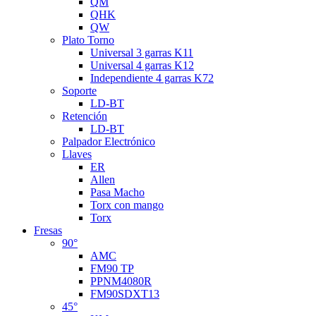
QM
QHK
QW
Plato Torno
Universal 3 garras K11
Universal 4 garras K12
Independiente 4 garras K72
Soporte
LD-BT
Retención
LD-BT
Palpador Electrónico
Llaves
ER
Allen
Pasa Macho
Torx con mango
Torx
Fresas
90°
AMC
FM90 TP
PPNM4080R
FM90SDXT13
45°