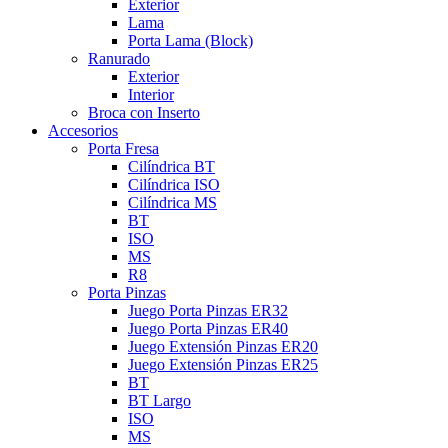
Exterior
Lama
Porta Lama (Block)
Ranurado
Exterior
Interior
Broca con Inserto
Accesorios
Porta Fresa
Cilíndrica BT
Cilíndrica ISO
Cilíndrica MS
BT
ISO
MS
R8
Porta Pinzas
Juego Porta Pinzas ER32
Juego Porta Pinzas ER40
Juego Extensión Pinzas ER20
Juego Extensión Pinzas ER25
BT
BT Largo
ISO
MS