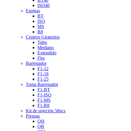
BT40
ISO40
Espigas
BT
ISO
MS
R8
Centros Giratorios
Tubo
Mediano
Extendido
Fijo
Barrenador
F1-12
F1-18
F1-25
Toma Barrenador
F1-BT
F1-ISO
F1-MS
F1-R8
Kit de sujeción 58pcs
Prensas
QH
QB