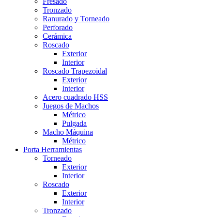
Fresado
Tronzado
Ranurado y Torneado
Perforado
Cerámica
Roscado
Exterior
Interior
Roscado Trapezoidal
Exterior
Interior
Acero cuadrado HSS
Juegos de Machos
Métrico
Pulgada
Macho Máquina
Métrico
Porta Herramientas
Torneado
Exterior
Interior
Roscado
Exterior
Interior
Tronzado