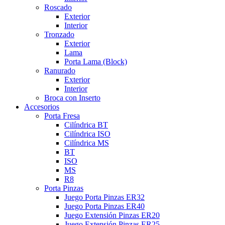
Roscado
Exterior
Interior
Tronzado
Exterior
Lama
Porta Lama (Block)
Ranurado
Exterior
Interior
Broca con Inserto
Accesorios
Porta Fresa
Cilíndrica BT
Cilíndrica ISO
Cilíndrica MS
BT
ISO
MS
R8
Porta Pinzas
Juego Porta Pinzas ER32
Juego Porta Pinzas ER40
Juego Extensión Pinzas ER20
Juego Extensión Pinzas ER25