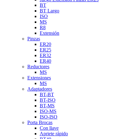
BT
BT Largo
ISO
MS
R8
Extensión
Pinzas
ER20
ER25
ER32
ER40
Reductores
MS
Extensiones
MS
Adaptadores
BT-BT
BT-ISO
BT-MS
ISO-MS
ISO-ISO
Porta Brocas
Con llave
Apriete rápido