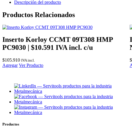
Descripción del producto
Trapezoidal
22IR
Productos Relacionados
5.0TR
TTIM45
cantidad
Inserto Korloy CCMT 09T308 HMP
PC9030 | $10.591 IVA incl. c/u
$
105.910
$
IVA incl.
Agregar
Ver Producto
A
Productos