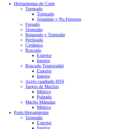
Herramientas de Corte
Torneado
Torneado
Aluminio y No Ferrosos
Fresado
Tronzado
Ranurado y Torneado
Perforado
Cerámica
Roscado
Exterior
Interior
Roscado Trapezoidal
Exterior
Interior
Acero cuadrado HSS
Juegos de Machos
Métrico
Pulgada
Macho Máquina
Métrico
Porta Herramientas
Torneado
Exterior
Interior