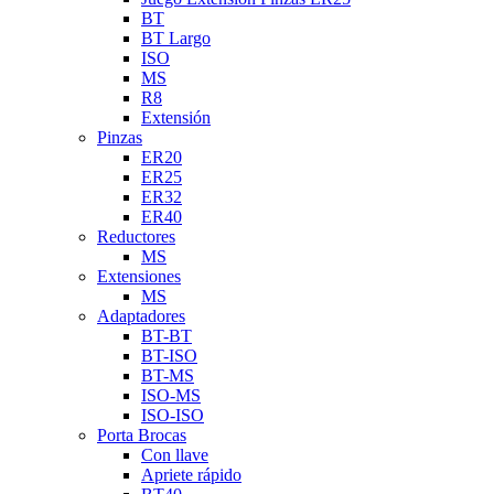
BT
BT Largo
ISO
MS
R8
Extensión
Pinzas
ER20
ER25
ER32
ER40
Reductores
MS
Extensiones
MS
Adaptadores
BT-BT
BT-ISO
BT-MS
ISO-MS
ISO-ISO
Porta Brocas
Con llave
Apriete rápido