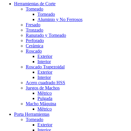
Herramientas de Corte
Torneado
Torneado
Aluminio y No Ferrosos
Fresado
Tronzado
Ranurado y Torneado
Perforado
Cerámica
Roscado
Exterior
Interior
Roscado Trapezoidal
Exterior
Interior
Acero cuadrado HSS
Juegos de Machos
Métrico
Pulgada
Macho Máquina
Métrico
Porta Herramientas
Torneado
Exterior
Interior