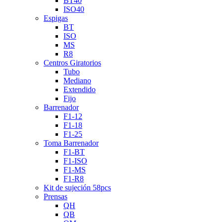
BT40
ISO40
Espigas
BT
ISO
MS
R8
Centros Giratorios
Tubo
Mediano
Extendido
Fijo
Barrenador
F1-12
F1-18
F1-25
Toma Barrenador
F1-BT
F1-ISO
F1-MS
F1-R8
Kit de sujeción 58pcs
Prensas
QH
QB