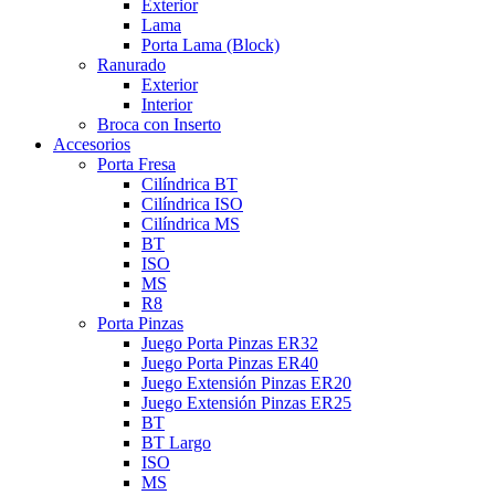
Exterior
Lama
Porta Lama (Block)
Ranurado
Exterior
Interior
Broca con Inserto
Accesorios
Porta Fresa
Cilíndrica BT
Cilíndrica ISO
Cilíndrica MS
BT
ISO
MS
R8
Porta Pinzas
Juego Porta Pinzas ER32
Juego Porta Pinzas ER40
Juego Extensión Pinzas ER20
Juego Extensión Pinzas ER25
BT
BT Largo
ISO
MS