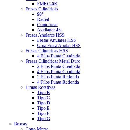
FMRC-6R
Fresas Cilíndricas
90°
Radial
Contornear
Avellanar 45°
Fresas Anulares HSS
Fresas Anulares HSS
Guia Fresa Anular HSS
Fresas Cilíndricas HSS
4 Filos Punta Cuadrada
Fresas Cilíndricas Metal Duro
2 Filos Punta Cuadrada
4 Filos Punta Cuadrada
2 Filos Punta Redonda
4 Filos Punta Redonda
Limas Rotativas
Tipo B
Tipo C
Tipo D
Tipo E
Tipo F
Tipo G
Brocas
Cono Morse