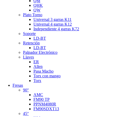
QM
QHK
QW
Plato Torno
Universal 3 garras K11
Universal 4 garras K12
Independiente 4 garras K72
Soporte
LD-BT
Retención
LD-BT
Palpador Electrónico
Llaves
ER
Allen
Pasa Macho
Torx con mango
Torx
Fresas
90°
AMC
FM90 TP
PPNM4080R
FM90SDXT13
45°