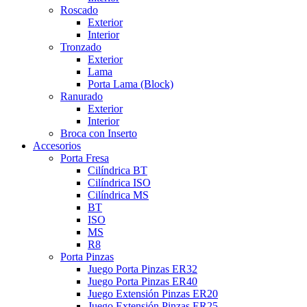
Roscado
Exterior
Interior
Tronzado
Exterior
Lama
Porta Lama (Block)
Ranurado
Exterior
Interior
Broca con Inserto
Accesorios
Porta Fresa
Cilíndrica BT
Cilíndrica ISO
Cilíndrica MS
BT
ISO
MS
R8
Porta Pinzas
Juego Porta Pinzas ER32
Juego Porta Pinzas ER40
Juego Extensión Pinzas ER20
Juego Extensión Pinzas ER25