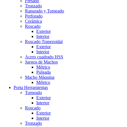
Fresado
Tronzado
Ranurado y Torneado
Perforado
Cerámica
Roscado
Exterior
Interior
Roscado Trapezoidal
Exterior
Interior
Acero cuadrado HSS
Juegos de Machos
Métrico
Pulgada
Macho Máquina
Métrico
Porta Herramientas
Torneado
Exterior
Interior
Roscado
Exterior
Interior
Tronzado