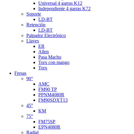
Universal 4 garras K12
Independiente 4 garras K72
Soporte
LD-BT
Retención
LD-BT
Palpador Electrónico
Llaves
ER
Allen
Pasa Macho
Torx con mango
Torx
Fresas
90°
AMC
FM90 TP
PPNM4080R
FM90SDXT13
45°
KM
75°
FM75SP
EPN4080R
Radial