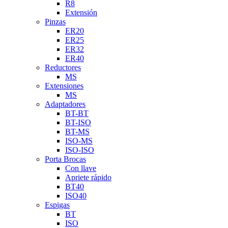
R8
Extensión
Pinzas
ER20
ER25
ER32
ER40
Reductores
MS
Extensiones
MS
Adaptadores
BT-BT
BT-ISO
BT-MS
ISO-MS
ISO-ISO
Porta Brocas
Con llave
Apriete rápido
BT40
ISO40
Espigas
BT
ISO