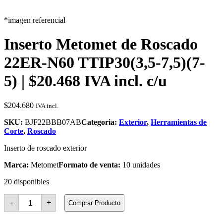
*imagen referencial
Inserto Metomet de Roscado
22ER-N60 TTIP30(3,5-7,5)(7-
5) | $20.468 IVA incl. c/u
$
204.680
IVA incl.
SKU:
BJF22BBB07AB
Categoria:
Exterior
,
Herramientas de
Corte
,
Roscado
Inserto de roscado exterior
Marca:
Metomet
Formato de venta:
10 unidades
20 disponibles
Inserto
-
+
Comprar Producto
Metomet
de
Roscado