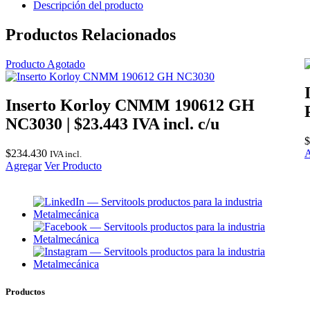
Descripción del producto
22ER-
N60
Productos Relacionados
TTIP30(3,5-
7,5)
(7-
Producto Agotado
5)
cantidad
Inserto Korloy CNMM 190612 GH
NC3030 | $23.443 IVA incl. c/u
$
$
234.430
A
IVA incl.
Agregar
Ver Producto
Productos