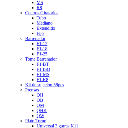
MS
R8
Centros Giratorios
Tubo
Mediano
Extendido
Fijo
Barrenador
F1-12
F1-18
F1-25
Toma Barrenador
F1-BT
F1-ISO
F1-MS
F1-R8
Kit de sujeción 58pcs
Prensas
QH
QB
QM
QHK
QW
Plato Torno
Universal 3 garras K11