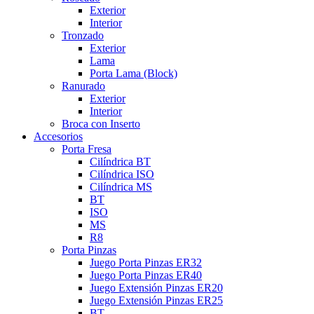
Exterior
Interior
Tronzado
Exterior
Lama
Porta Lama (Block)
Ranurado
Exterior
Interior
Broca con Inserto
Accesorios
Porta Fresa
Cilíndrica BT
Cilíndrica ISO
Cilíndrica MS
BT
ISO
MS
R8
Porta Pinzas
Juego Porta Pinzas ER32
Juego Porta Pinzas ER40
Juego Extensión Pinzas ER20
Juego Extensión Pinzas ER25
BT