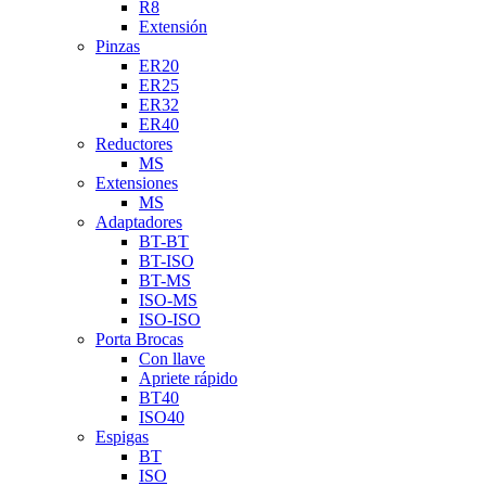
R8
Extensión
Pinzas
ER20
ER25
ER32
ER40
Reductores
MS
Extensiones
MS
Adaptadores
BT-BT
BT-ISO
BT-MS
ISO-MS
ISO-ISO
Porta Brocas
Con llave
Apriete rápido
BT40
ISO40
Espigas
BT
ISO