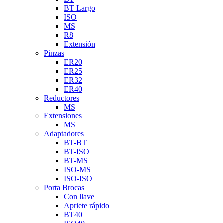
BT Largo
ISO
MS
R8
Extensión
Pinzas
ER20
ER25
ER32
ER40
Reductores
MS
Extensiones
MS
Adaptadores
BT-BT
BT-ISO
BT-MS
ISO-MS
ISO-ISO
Porta Brocas
Con llave
Apriete rápido
BT40