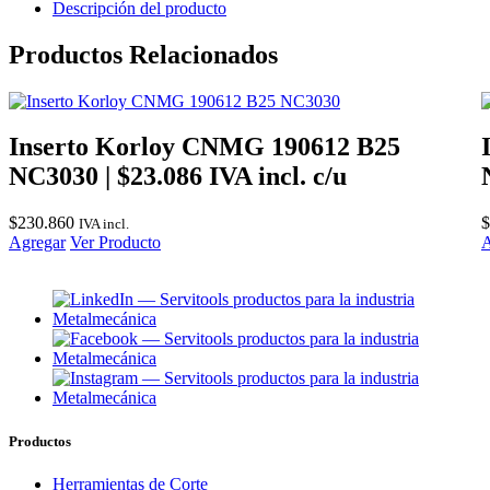
Descripción del producto
16ER-
A60
Productos Relacionados
TTI45(0,5-
1,5)
(48-
16)
cantidad
Inserto Korloy CNMG 190612 B25
NC3030 | $23.086 IVA incl. c/u
$
230.860
$
IVA incl.
Agregar
Ver Producto
A
Productos
Herramientas de Corte