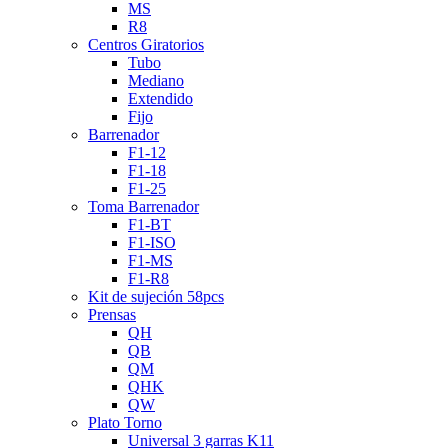
MS
R8
Centros Giratorios
Tubo
Mediano
Extendido
Fijo
Barrenador
F1-12
F1-18
F1-25
Toma Barrenador
F1-BT
F1-ISO
F1-MS
F1-R8
Kit de sujeción 58pcs
Prensas
QH
QB
QM
QHK
QW
Plato Torno
Universal 3 garras K11