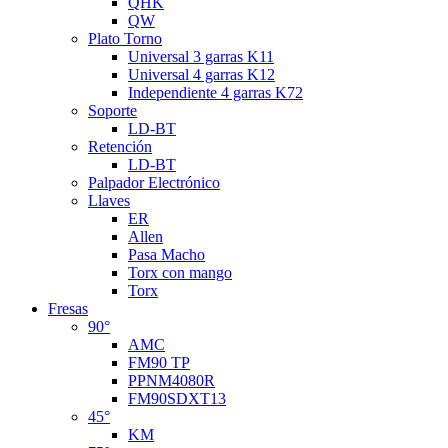
QHK
QW
Plato Torno
Universal 3 garras K11
Universal 4 garras K12
Independiente 4 garras K72
Soporte
LD-BT
Retención
LD-BT
Palpador Electrónico
Llaves
ER
Allen
Pasa Macho
Torx con mango
Torx
Fresas
90°
AMC
FM90 TP
PPNM4080R
FM90SDXT13
45°
KM