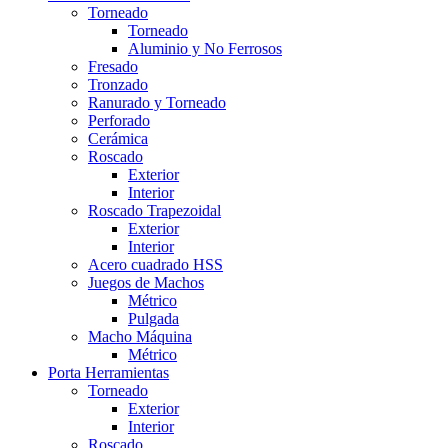
Torneado
Torneado
Aluminio y No Ferrosos
Fresado
Tronzado
Ranurado y Torneado
Perforado
Cerámica
Roscado
Exterior
Interior
Roscado Trapezoidal
Exterior
Interior
Acero cuadrado HSS
Juegos de Machos
Métrico
Pulgada
Macho Máquina
Métrico
Porta Herramientas
Torneado
Exterior
Interior
Roscado