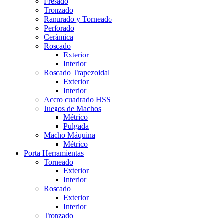
Fresado
Tronzado
Ranurado y Torneado
Perforado
Cerámica
Roscado
Exterior
Interior
Roscado Trapezoidal
Exterior
Interior
Acero cuadrado HSS
Juegos de Machos
Métrico
Pulgada
Macho Máquina
Métrico
Porta Herramientas
Torneado
Exterior
Interior
Roscado
Exterior
Interior
Tronzado