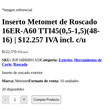
*imagen referencial
Inserto Metomet de Roscado
16ER-A60 TTI45(0,5-1,5)(48-
16) | $12.257 IVA incl. c/u
$
122.570
IVA incl.
SKU:
BJF16BBB01AD
Categoria:
Exterior
,
Herramientas de
Corte
,
Roscado
Inserto de roscado exterior
Marca:
Metomet
Formato de venta:
10 unidades
20 disponibles
Inserto
-
+
Comprar Producto
Metomet
de
Roscado