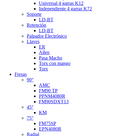
Universal 4 garras K12
Independiente 4 garras K72
Soporte
LD-BT
Retención
LD-BT
Palpador Electrónico
Llaves
ER
Allen
Pasa Macho
Torx con mango
Torx
Fresas
90°
AMC
FM90 TP
PPNM4080R
FM90SDXT13
45°
KM
75°
FM75SP
EPN4080R
Radial