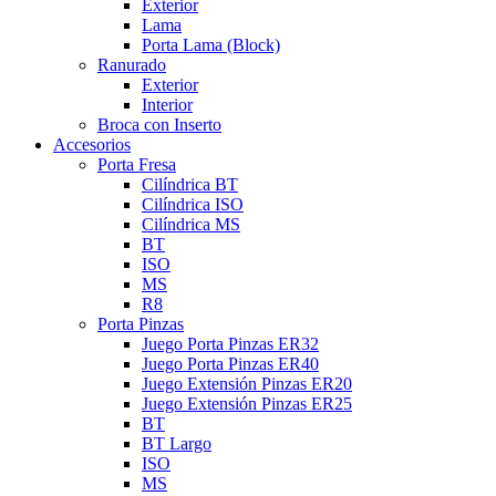
Exterior
Lama
Porta Lama (Block)
Ranurado
Exterior
Interior
Broca con Inserto
Accesorios
Porta Fresa
Cilíndrica BT
Cilíndrica ISO
Cilíndrica MS
BT
ISO
MS
R8
Porta Pinzas
Juego Porta Pinzas ER32
Juego Porta Pinzas ER40
Juego Extensión Pinzas ER20
Juego Extensión Pinzas ER25
BT
BT Largo
ISO
MS