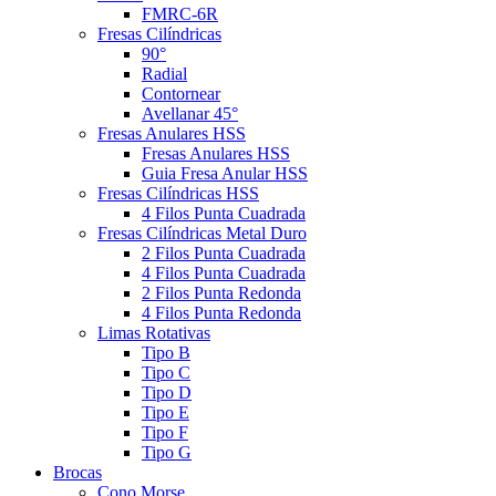
FMRC-6R
Fresas Cilíndricas
90°
Radial
Contornear
Avellanar 45°
Fresas Anulares HSS
Fresas Anulares HSS
Guia Fresa Anular HSS
Fresas Cilíndricas HSS
4 Filos Punta Cuadrada
Fresas Cilíndricas Metal Duro
2 Filos Punta Cuadrada
4 Filos Punta Cuadrada
2 Filos Punta Redonda
4 Filos Punta Redonda
Limas Rotativas
Tipo B
Tipo C
Tipo D
Tipo E
Tipo F
Tipo G
Brocas
Cono Morse