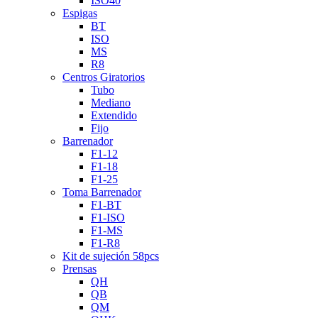
ISO40
Espigas
BT
ISO
MS
R8
Centros Giratorios
Tubo
Mediano
Extendido
Fijo
Barrenador
F1-12
F1-18
F1-25
Toma Barrenador
F1-BT
F1-ISO
F1-MS
F1-R8
Kit de sujeción 58pcs
Prensas
QH
QB
QM