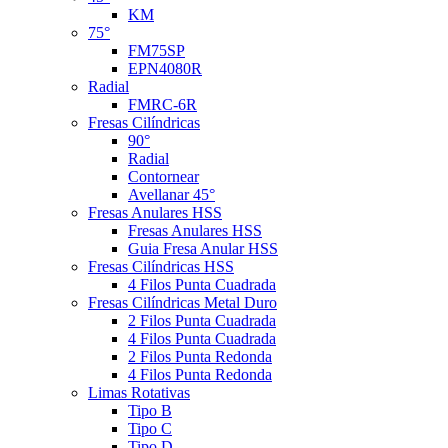
KM
75°
FM75SP
EPN4080R
Radial
FMRC-6R
Fresas Cilíndricas
90°
Radial
Contornear
Avellanar 45°
Fresas Anulares HSS
Fresas Anulares HSS
Guia Fresa Anular HSS
Fresas Cilíndricas HSS
4 Filos Punta Cuadrada
Fresas Cilíndricas Metal Duro
2 Filos Punta Cuadrada
4 Filos Punta Cuadrada
2 Filos Punta Redonda
4 Filos Punta Redonda
Limas Rotativas
Tipo B
Tipo C
Tipo D