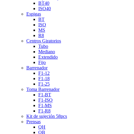
BT40
ISO40
Espigas
BT
ISO
MS
R8
Centros Giratorios
Tubo
Mediano
Extendido
Fijo
Barrenador
F1-12
F1-18
F1-25
Toma Barrenador
F1-BT
F1-ISO
F1-MS
F1-R8
Kit de sujeción 58pcs
Prensas
QH
QB