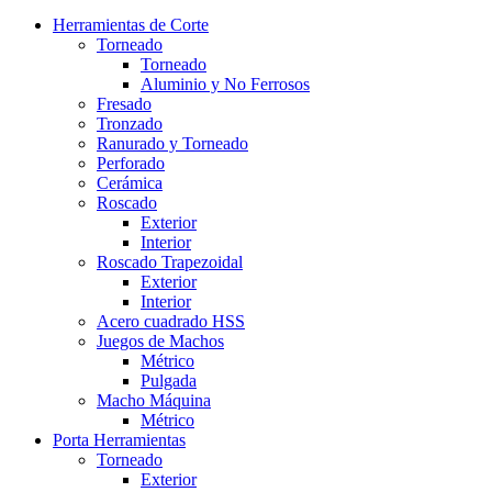
Herramientas de Corte
Torneado
Torneado
Aluminio y No Ferrosos
Fresado
Tronzado
Ranurado y Torneado
Perforado
Cerámica
Roscado
Exterior
Interior
Roscado Trapezoidal
Exterior
Interior
Acero cuadrado HSS
Juegos de Machos
Métrico
Pulgada
Macho Máquina
Métrico
Porta Herramientas
Torneado
Exterior