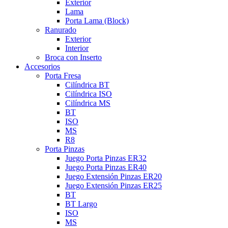
Exterior
Lama
Porta Lama (Block)
Ranurado
Exterior
Interior
Broca con Inserto
Accesorios
Porta Fresa
Cilíndrica BT
Cilíndrica ISO
Cilíndrica MS
BT
ISO
MS
R8
Porta Pinzas
Juego Porta Pinzas ER32
Juego Porta Pinzas ER40
Juego Extensión Pinzas ER20
Juego Extensión Pinzas ER25
BT
BT Largo
ISO
MS