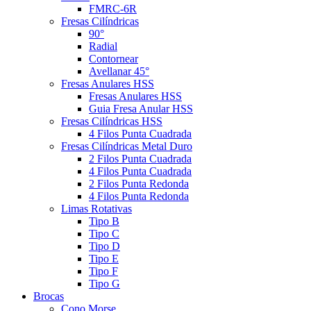
FMRC-6R
Fresas Cilíndricas
90°
Radial
Contornear
Avellanar 45°
Fresas Anulares HSS
Fresas Anulares HSS
Guia Fresa Anular HSS
Fresas Cilíndricas HSS
4 Filos Punta Cuadrada
Fresas Cilíndricas Metal Duro
2 Filos Punta Cuadrada
4 Filos Punta Cuadrada
2 Filos Punta Redonda
4 Filos Punta Redonda
Limas Rotativas
Tipo B
Tipo C
Tipo D
Tipo E
Tipo F
Tipo G
Brocas
Cono Morse