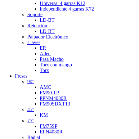
Universal 4 garras K12
Independiente 4 garras K72
Soporte
LD-BT
Retención
LD-BT
Palpador Electrónico
Llaves
ER
Allen
Pasa Macho
Torx con mango
Torx
Fresas
90°
AMC
FM90 TP
PPNM4080R
FM90SDXT13
45°
KM
75°
FM75SP
EPN4080R
Radial