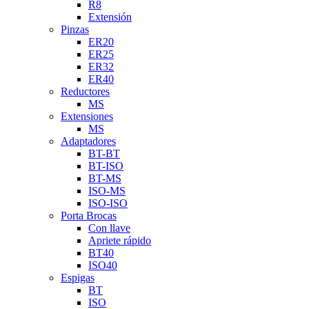
R8
Extensión
Pinzas
ER20
ER25
ER32
ER40
Reductores
MS
Extensiones
MS
Adaptadores
BT-BT
BT-ISO
BT-MS
ISO-MS
ISO-ISO
Porta Brocas
Con llave
Apriete rápido
BT40
ISO40
Espigas
BT
ISO