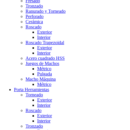
Fresado
Tronzado
Ranurado y Torneado
Perforado
Cerámica
Roscado
Exterior
Interior
Roscado Trapezoidal
Exterior
Interior
Acero cuadrado HSS
Juegos de Machos
Métrico
Pulgada
Macho Máquina
Métrico
Porta Herramientas
Torneado
Exterior
Interior
Roscado
Exterior
Interior
Tronzado