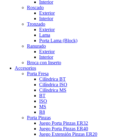
Interior
Roscado
Exterior
Interior
Tronzado
Exterior
Lama
Porta Lama (Block)
Ranurado
Exterior
Interior
Broca con Inserto
Accesorios
Porta Fresa
Cilíndrica BT
Cilíndrica ISO
Cilíndrica MS
BT
ISO
MS
R8
Porta Pinzas
Juego Porta Pinzas ER32
Juego Porta Pinzas ER40
Juego Extensión Pinzas ER20