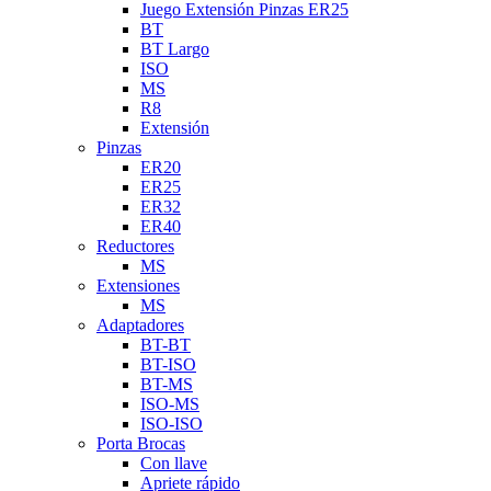
Juego Extensión Pinzas ER25
BT
BT Largo
ISO
MS
R8
Extensión
Pinzas
ER20
ER25
ER32
ER40
Reductores
MS
Extensiones
MS
Adaptadores
BT-BT
BT-ISO
BT-MS
ISO-MS
ISO-ISO
Porta Brocas
Con llave
Apriete rápido