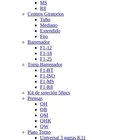
MS
R8
Centros Giratorios
Tubo
Mediano
Extendido
Fijo
Barrenador
F1-12
F1-18
F1-25
Toma Barrenador
F1-BT
F1-ISO
F1-MS
F1-R8
Kit de sujeción 58pcs
Prensas
QH
QB
QM
QHK
QW
Plato Torno
Universal 3 garras K11