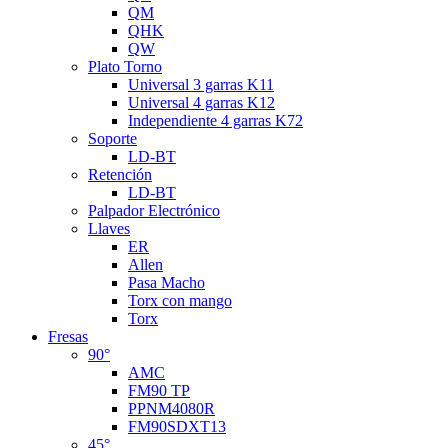
QM
QHK
QW
Plato Torno
Universal 3 garras K11
Universal 4 garras K12
Independiente 4 garras K72
Soporte
LD-BT
Retención
LD-BT
Palpador Electrónico
Llaves
ER
Allen
Pasa Macho
Torx con mango
Torx
Fresas
90°
AMC
FM90 TP
PPNM4080R
FM90SDXT13
45°