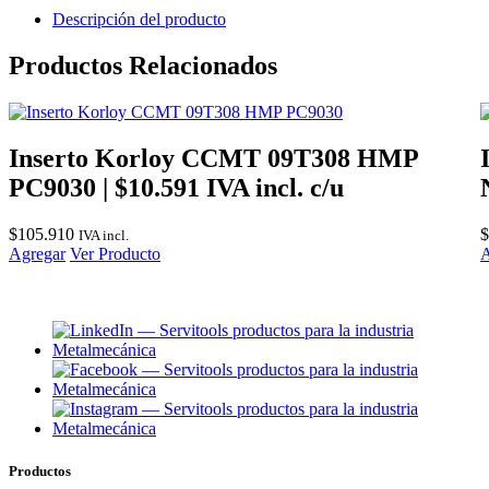
Descripción del producto
Productos Relacionados
Inserto Korloy CCMT 09T308 HMP
PC9030 | $10.591 IVA incl. c/u
$
105.910
$
IVA incl.
Agregar
Ver Producto
A
Productos