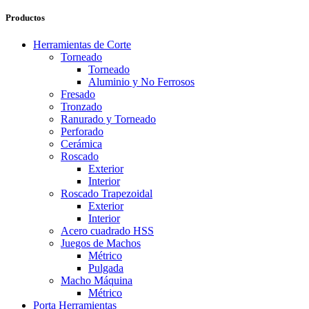
Productos
Herramientas de Corte
Torneado
Torneado
Aluminio y No Ferrosos
Fresado
Tronzado
Ranurado y Torneado
Perforado
Cerámica
Roscado
Exterior
Interior
Roscado Trapezoidal
Exterior
Interior
Acero cuadrado HSS
Juegos de Machos
Métrico
Pulgada
Macho Máquina
Métrico
Porta Herramientas