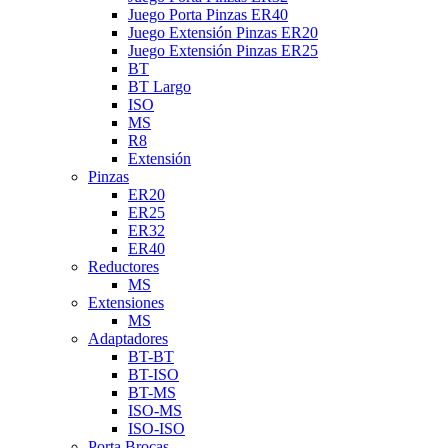
Juego Porta Pinzas ER40
Juego Extensión Pinzas ER20
Juego Extensión Pinzas ER25
BT
BT Largo
ISO
MS
R8
Extensión
Pinzas
ER20
ER25
ER32
ER40
Reductores
MS
Extensiones
MS
Adaptadores
BT-BT
BT-ISO
BT-MS
ISO-MS
ISO-ISO
Porta Brocas