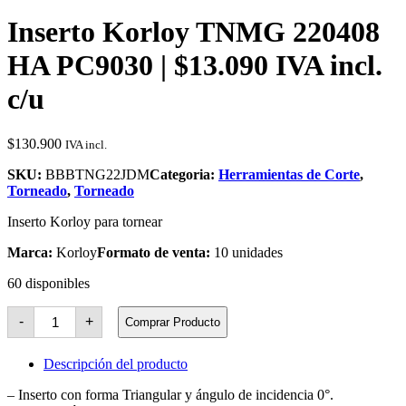
Inserto Korloy TNMG 220408
HA PC9030 | $13.090 IVA incl.
c/u
$
130.900
IVA incl.
SKU:
BBBTNG22JDM
Categoria:
Herramientas de Corte
,
Torneado
,
Torneado
Inserto Korloy para tornear
Marca:
Korloy
Formato de venta:
10 unidades
60 disponibles
Inserto
-
+
Comprar Producto
Korloy
TNMG
220408
Descripción del producto
HA
PC9030
– Inserto con forma Triangular y ángulo de incidencia 0°.
cantidad