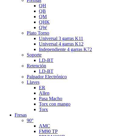
Prensas
QH
QB
QM
QHK
QW
Plato Torno
Universal 3 garras K11
Universal 4 garras K12
Independiente 4 garras K72
Soporte
LD-BT
Retención
LD-BT
Palpador Electrónico
Llaves
ER
Allen
Pasa Macho
Torx con mango
Torx
Fresas
90°
AMC
FM90 TP