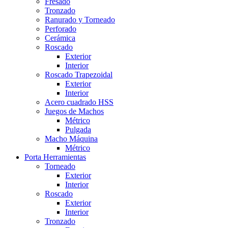
Fresado
Tronzado
Ranurado y Torneado
Perforado
Cerámica
Roscado
Exterior
Interior
Roscado Trapezoidal
Exterior
Interior
Acero cuadrado HSS
Juegos de Machos
Métrico
Pulgada
Macho Máquina
Métrico
Porta Herramientas
Torneado
Exterior
Interior
Roscado
Exterior
Interior
Tronzado