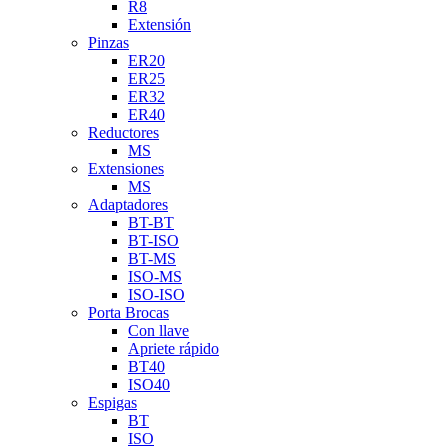
R8
Extensión
Pinzas
ER20
ER25
ER32
ER40
Reductores
MS
Extensiones
MS
Adaptadores
BT-BT
BT-ISO
BT-MS
ISO-MS
ISO-ISO
Porta Brocas
Con llave
Apriete rápido
BT40
ISO40
Espigas
BT
ISO