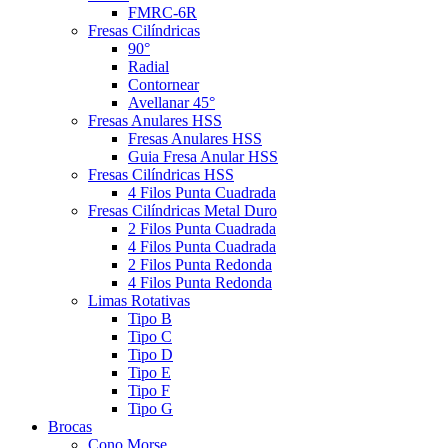
FMRC-6R
Fresas Cilíndricas
90°
Radial
Contornear
Avellanar 45°
Fresas Anulares HSS
Fresas Anulares HSS
Guia Fresa Anular HSS
Fresas Cilíndricas HSS
4 Filos Punta Cuadrada
Fresas Cilíndricas Metal Duro
2 Filos Punta Cuadrada
4 Filos Punta Cuadrada
2 Filos Punta Redonda
4 Filos Punta Redonda
Limas Rotativas
Tipo B
Tipo C
Tipo D
Tipo E
Tipo F
Tipo G
Brocas
Cono Morse