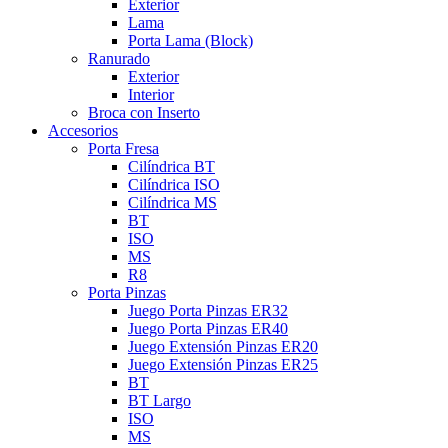
Exterior
Lama
Porta Lama (Block)
Ranurado
Exterior
Interior
Broca con Inserto
Accesorios
Porta Fresa
Cilíndrica BT
Cilíndrica ISO
Cilíndrica MS
BT
ISO
MS
R8
Porta Pinzas
Juego Porta Pinzas ER32
Juego Porta Pinzas ER40
Juego Extensión Pinzas ER20
Juego Extensión Pinzas ER25
BT
BT Largo
ISO
MS