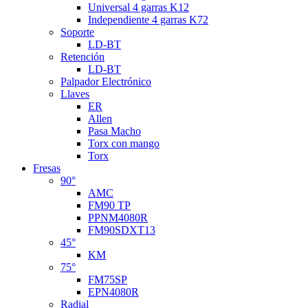
Universal 4 garras K12
Independiente 4 garras K72
Soporte
LD-BT
Retención
LD-BT
Palpador Electrónico
Llaves
ER
Allen
Pasa Macho
Torx con mango
Torx
Fresas
90°
AMC
FM90 TP
PPNM4080R
FM90SDXT13
45°
KM
75°
FM75SP
EPN4080R
Radial