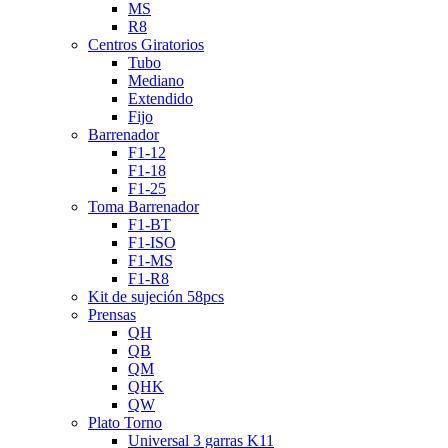
MS
R8
Centros Giratorios
Tubo
Mediano
Extendido
Fijo
Barrenador
F1-12
F1-18
F1-25
Toma Barrenador
F1-BT
F1-ISO
F1-MS
F1-R8
Kit de sujeción 58pcs
Prensas
QH
QB
QM
QHK
QW
Plato Torno
Universal 3 garras K11