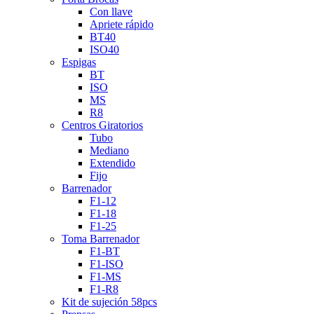
Con llave
Apriete rápido
BT40
ISO40
Espigas
BT
ISO
MS
R8
Centros Giratorios
Tubo
Mediano
Extendido
Fijo
Barrenador
F1-12
F1-18
F1-25
Toma Barrenador
F1-BT
F1-ISO
F1-MS
F1-R8
Kit de sujeción 58pcs