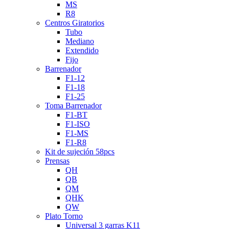
MS
R8
Centros Giratorios
Tubo
Mediano
Extendido
Fijo
Barrenador
F1-12
F1-18
F1-25
Toma Barrenador
F1-BT
F1-ISO
F1-MS
F1-R8
Kit de sujeción 58pcs
Prensas
QH
QB
QM
QHK
QW
Plato Torno
Universal 3 garras K11