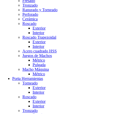
Fresado
Tronzado
Ranurado y Torneado
Perforado
Cerámica
Roscado
Exterior
Interior
Roscado Trapezoidal
Exterior
Interior
Acero cuadrado HSS
Juegos de Machos
Métrico
Pulgada
Macho Máquina
Métrico
Porta Herramientas
Torneado
Exterior
Interior
Roscado
Exterior
Interior
Tronzado