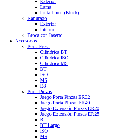
Exterior
Lama
Porta Lama (Block)
Ranurado
Exterior
Interior
Broca con Inserto
Accesorios
Porta Fresa
Cilíndrica BT
Cilíndrica ISO
Cilíndrica MS
BT
ISO
MS
R8
Porta Pinzas
Juego Porta Pinzas ER32
Juego Porta Pinzas ER40
Juego Extensión Pinzas ER20
Juego Extensión Pinzas ER25
BT
BT Largo
ISO
MS