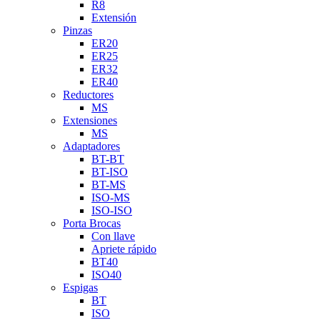
R8
Extensión
Pinzas
ER20
ER25
ER32
ER40
Reductores
MS
Extensiones
MS
Adaptadores
BT-BT
BT-ISO
BT-MS
ISO-MS
ISO-ISO
Porta Brocas
Con llave
Apriete rápido
BT40
ISO40
Espigas
BT
ISO