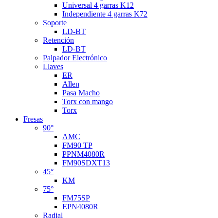
Universal 4 garras K12
Independiente 4 garras K72
Soporte
LD-BT
Retención
LD-BT
Palpador Electrónico
Llaves
ER
Allen
Pasa Macho
Torx con mango
Torx
Fresas
90°
AMC
FM90 TP
PPNM4080R
FM90SDXT13
45°
KM
75°
FM75SP
EPN4080R
Radial