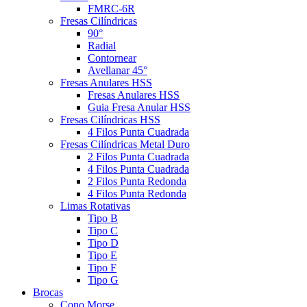
FMRC-6R
Fresas Cilíndricas
90°
Radial
Contornear
Avellanar 45°
Fresas Anulares HSS
Fresas Anulares HSS
Guia Fresa Anular HSS
Fresas Cilíndricas HSS
4 Filos Punta Cuadrada
Fresas Cilíndricas Metal Duro
2 Filos Punta Cuadrada
4 Filos Punta Cuadrada
2 Filos Punta Redonda
4 Filos Punta Redonda
Limas Rotativas
Tipo B
Tipo C
Tipo D
Tipo E
Tipo F
Tipo G
Brocas
Cono Morse