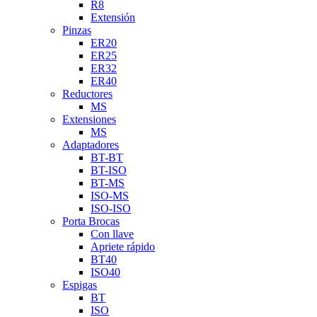
R8
Extensión
Pinzas
ER20
ER25
ER32
ER40
Reductores
MS
Extensiones
MS
Adaptadores
BT-BT
BT-ISO
BT-MS
ISO-MS
ISO-ISO
Porta Brocas
Con llave
Apriete rápido
BT40
ISO40
Espigas
BT
ISO