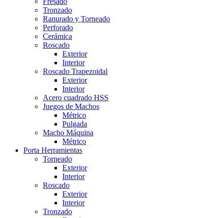
Fresado
Tronzado
Ranurado y Torneado
Perforado
Cerámica
Roscado
Exterior
Interior
Roscado Trapezoidal
Exterior
Interior
Acero cuadrado HSS
Juegos de Machos
Métrico
Pulgada
Macho Máquina
Métrico
Porta Herramientas
Torneado
Exterior
Interior
Roscado
Exterior
Interior
Tronzado