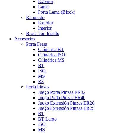
Exterior
Lama
Porta Lama (Block)
Ranurado
Exterior
Interior
Broca con Inserto
Accesorios
Porta Fresa
Cilíndrica BT
Cilíndrica ISO
Cilíndrica MS
BT
ISO
MS
R8
Porta Pinzas
Juego Porta Pinzas ER32
Juego Porta Pinzas ER40
Juego Extensión Pinzas ER20
Juego Extensión Pinzas ER25
BT
BT Largo
ISO
MS