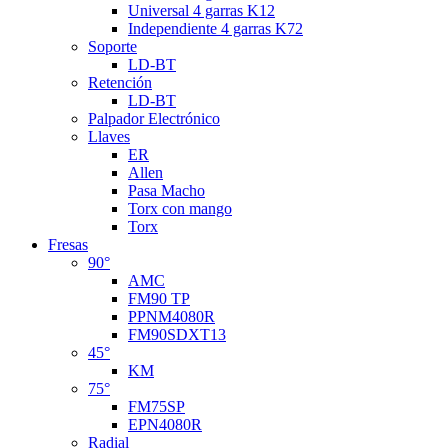
Universal 4 garras K12
Independiente 4 garras K72
Soporte
LD-BT
Retención
LD-BT
Palpador Electrónico
Llaves
ER
Allen
Pasa Macho
Torx con mango
Torx
Fresas
90°
AMC
FM90 TP
PPNM4080R
FM90SDXT13
45°
KM
75°
FM75SP
EPN4080R
Radial