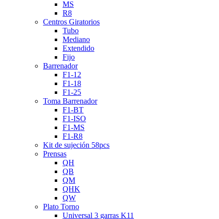
MS
R8
Centros Giratorios
Tubo
Mediano
Extendido
Fijo
Barrenador
F1-12
F1-18
F1-25
Toma Barrenador
F1-BT
F1-ISO
F1-MS
F1-R8
Kit de sujeción 58pcs
Prensas
QH
QB
QM
QHK
QW
Plato Torno
Universal 3 garras K11