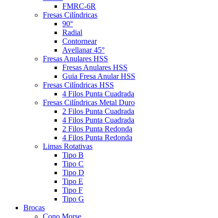
FMRC-6R
Fresas Cilíndricas
90°
Radial
Contornear
Avellanar 45°
Fresas Anulares HSS
Fresas Anulares HSS
Guia Fresa Anular HSS
Fresas Cilíndricas HSS
4 Filos Punta Cuadrada
Fresas Cilíndricas Metal Duro
2 Filos Punta Cuadrada
4 Filos Punta Cuadrada
2 Filos Punta Redonda
4 Filos Punta Redonda
Limas Rotativas
Tipo B
Tipo C
Tipo D
Tipo E
Tipo F
Tipo G
Brocas
Cono Morse