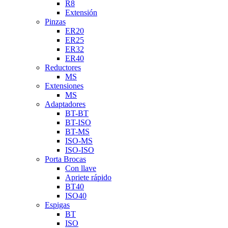
R8
Extensión
Pinzas
ER20
ER25
ER32
ER40
Reductores
MS
Extensiones
MS
Adaptadores
BT-BT
BT-ISO
BT-MS
ISO-MS
ISO-ISO
Porta Brocas
Con llave
Apriete rápido
BT40
ISO40
Espigas
BT
ISO