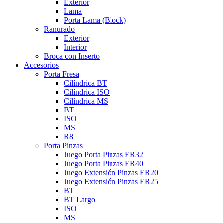
Exterior
Lama
Porta Lama (Block)
Ranurado
Exterior
Interior
Broca con Inserto
Accesorios
Porta Fresa
Cilíndrica BT
Cilíndrica ISO
Cilíndrica MS
BT
ISO
MS
R8
Porta Pinzas
Juego Porta Pinzas ER32
Juego Porta Pinzas ER40
Juego Extensión Pinzas ER20
Juego Extensión Pinzas ER25
BT
BT Largo
ISO
MS