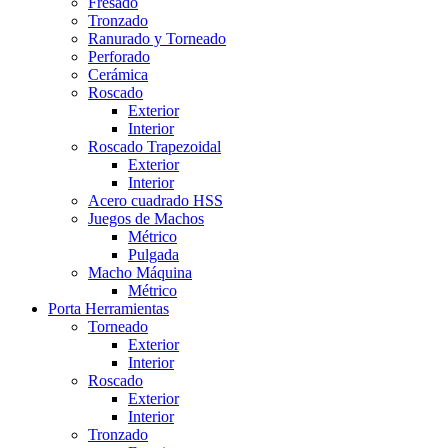
Fresado
Tronzado
Ranurado y Torneado
Perforado
Cerámica
Roscado
Exterior
Interior
Roscado Trapezoidal
Exterior
Interior
Acero cuadrado HSS
Juegos de Machos
Métrico
Pulgada
Macho Máquina
Métrico
Porta Herramientas
Torneado
Exterior
Interior
Roscado
Exterior
Interior
Tronzado