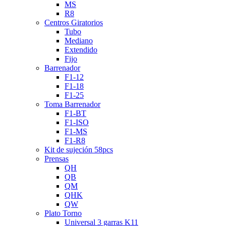
MS
R8
Centros Giratorios
Tubo
Mediano
Extendido
Fijo
Barrenador
F1-12
F1-18
F1-25
Toma Barrenador
F1-BT
F1-ISO
F1-MS
F1-R8
Kit de sujeción 58pcs
Prensas
QH
QB
QM
QHK
QW
Plato Torno
Universal 3 garras K11