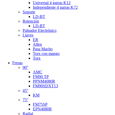
Universal 4 garras K12
Independiente 4 garras K72
Soporte
LD-BT
Retención
LD-BT
Palpador Electrónico
Llaves
ER
Allen
Pasa Macho
Torx con mango
Torx
Fresas
90°
AMC
FM90 TP
PPNM4080R
FM90SDXT13
45°
KM
75°
FM75SP
EPN4080R
Radial