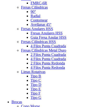
FMRC-6R
Fresas Cilíndricas
90°
Radial
Contornear
Avellanar 45°
Fresas Anulares HSS
Fresas Anulares HSS
Guia Fresa Anular HSS
Fresas Cilíndricas HSS
4 Filos Punta Cuadrada
Fresas Cilíndricas Metal Duro
2 Filos Punta Cuadrada
4 Filos Punta Cuadrada
2 Filos Punta Redonda
4 Filos Punta Redonda
Limas Rotativas
Tipo B
Tipo C
Tipo D
Tipo E
Tipo F
Tipo G
Brocas
Cono Morse