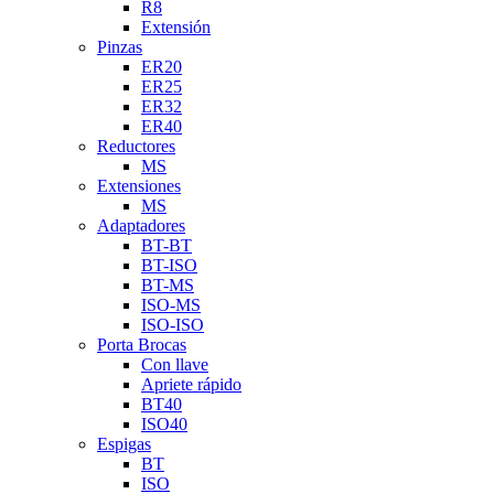
R8
Extensión
Pinzas
ER20
ER25
ER32
ER40
Reductores
MS
Extensiones
MS
Adaptadores
BT-BT
BT-ISO
BT-MS
ISO-MS
ISO-ISO
Porta Brocas
Con llave
Apriete rápido
BT40
ISO40
Espigas
BT
ISO