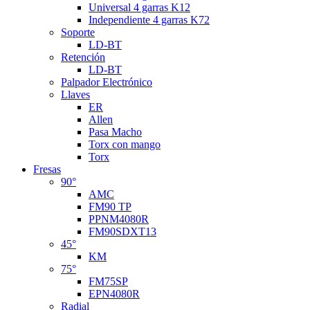
Universal 4 garras K12
Independiente 4 garras K72
Soporte
LD-BT
Retención
LD-BT
Palpador Electrónico
Llaves
ER
Allen
Pasa Macho
Torx con mango
Torx
Fresas
90°
AMC
FM90 TP
PPNM4080R
FM90SDXT13
45°
KM
75°
FM75SP
EPN4080R
Radial