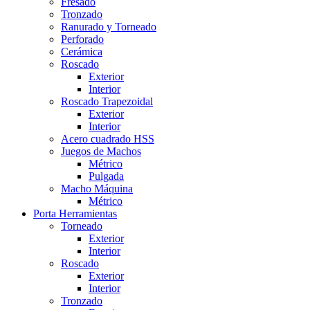
Fresado
Tronzado
Ranurado y Torneado
Perforado
Cerámica
Roscado
Exterior
Interior
Roscado Trapezoidal
Exterior
Interior
Acero cuadrado HSS
Juegos de Machos
Métrico
Pulgada
Macho Máquina
Métrico
Porta Herramientas
Torneado
Exterior
Interior
Roscado
Exterior
Interior
Tronzado