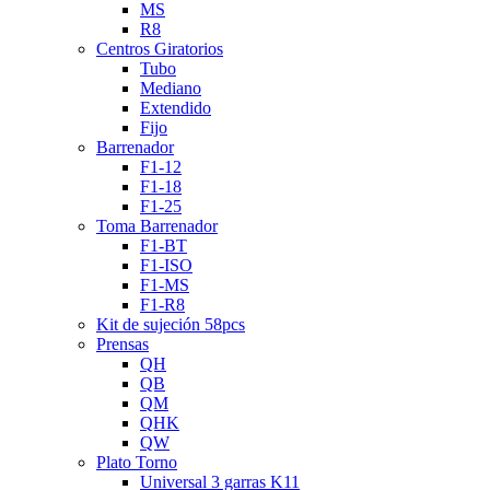
MS
R8
Centros Giratorios
Tubo
Mediano
Extendido
Fijo
Barrenador
F1-12
F1-18
F1-25
Toma Barrenador
F1-BT
F1-ISO
F1-MS
F1-R8
Kit de sujeción 58pcs
Prensas
QH
QB
QM
QHK
QW
Plato Torno
Universal 3 garras K11