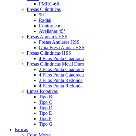
FMRC-6R
Fresas Cilíndricas
90°
Radial
Contornear
Avellanar 45°
Fresas Anulares HSS
Fresas Anulares HSS
Guia Fresa Anular HSS
Fresas Cilíndricas HSS
4 Filos Punta Cuadrada
Fresas Cilíndricas Metal Duro
2 Filos Punta Cuadrada
4 Filos Punta Cuadrada
2 Filos Punta Redonda
4 Filos Punta Redonda
Limas Rotativas
Tipo B
Tipo C
Tipo D
Tipo E
Tipo F
Tipo G
Brocas
Cono Morse