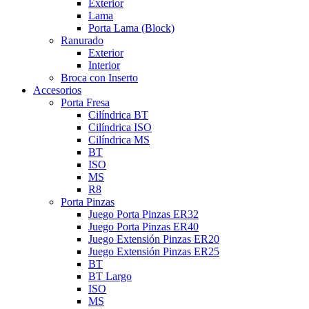
Exterior
Lama
Porta Lama (Block)
Ranurado
Exterior
Interior
Broca con Inserto
Accesorios
Porta Fresa
Cilíndrica BT
Cilíndrica ISO
Cilíndrica MS
BT
ISO
MS
R8
Porta Pinzas
Juego Porta Pinzas ER32
Juego Porta Pinzas ER40
Juego Extensión Pinzas ER20
Juego Extensión Pinzas ER25
BT
BT Largo
ISO
MS