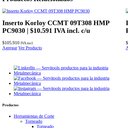
Inserto Korloy CCMT 09T308 HMP
PC9030 | $10.591 IVA incl. c/u
$
105.910
$
IVA incl.
Agregar
Ver Producto
A
Productos
Herramientas de Corte
Torneado
Torneado