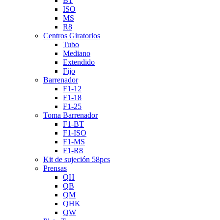
BT
ISO
MS
R8
Centros Giratorios
Tubo
Mediano
Extendido
Fijo
Barrenador
F1-12
F1-18
F1-25
Toma Barrenador
F1-BT
F1-ISO
F1-MS
F1-R8
Kit de sujeción 58pcs
Prensas
QH
QB
QM
QHK
QW