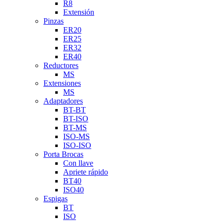
R8
Extensión
Pinzas
ER20
ER25
ER32
ER40
Reductores
MS
Extensiones
MS
Adaptadores
BT-BT
BT-ISO
BT-MS
ISO-MS
ISO-ISO
Porta Brocas
Con llave
Apriete rápido
BT40
ISO40
Espigas
BT
ISO