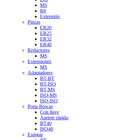
MS
R8
Extensión
Pinzas
ER20
ER25
ER32
ER40
Reductores
MS
Extensiones
MS
Adaptadores
BT-BT
BT-ISO
BT-MS
ISO-MS
ISO-ISO
Porta Brocas
Con llave
Apriete rápido
BT40
ISO40
Espigas