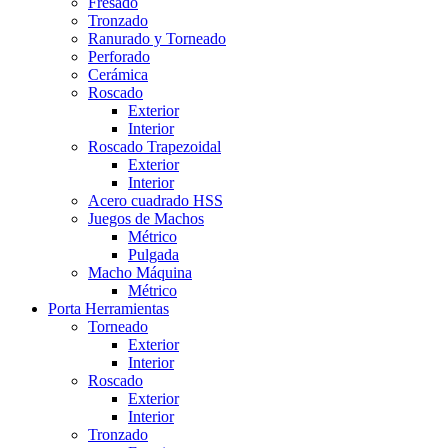
Fresado
Tronzado
Ranurado y Torneado
Perforado
Cerámica
Roscado
Exterior
Interior
Roscado Trapezoidal
Exterior
Interior
Acero cuadrado HSS
Juegos de Machos
Métrico
Pulgada
Macho Máquina
Métrico
Porta Herramientas
Torneado
Exterior
Interior
Roscado
Exterior
Interior
Tronzado