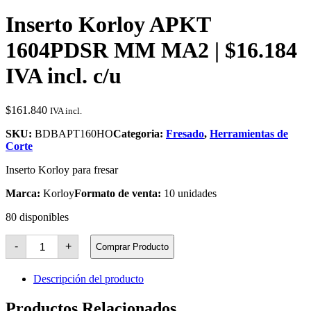
Inserto Korloy APKT
1604PDSR MM MA2 | $16.184
IVA incl. c/u
$
161.840
IVA incl.
SKU:
BDBAPT160HO
Categoria:
Fresado
,
Herramientas de
Corte
Inserto Korloy para fresar
Marca:
Korloy
Formato de venta:
10 unidades
80 disponibles
Inserto
-
+
Comprar Producto
Korloy
APKT
1604PDSR
Descripción del producto
MM
MA2
Productos Relacionados
cantidad