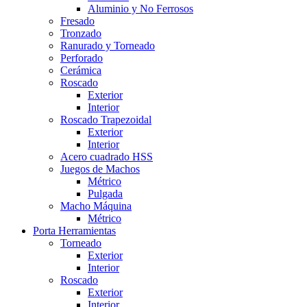
Aluminio y No Ferrosos
Fresado
Tronzado
Ranurado y Torneado
Perforado
Cerámica
Roscado
Exterior
Interior
Roscado Trapezoidal
Exterior
Interior
Acero cuadrado HSS
Juegos de Machos
Métrico
Pulgada
Macho Máquina
Métrico
Porta Herramientas
Torneado
Exterior
Interior
Roscado
Exterior
Interior