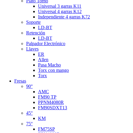
Plato Torno
Universal 3 garras K11
Universal 4 garras K12
Independiente 4 garras K72
Soporte
LD-BT
Retención
LD-BT
Palpador Electrónico
Llaves
ER
Allen
Pasa Macho
Torx con mango
Torx
Fresas
90°
AMC
FM90 TP
PPNM4080R
FM90SDXT13
45°
KM
75°
FM75SP