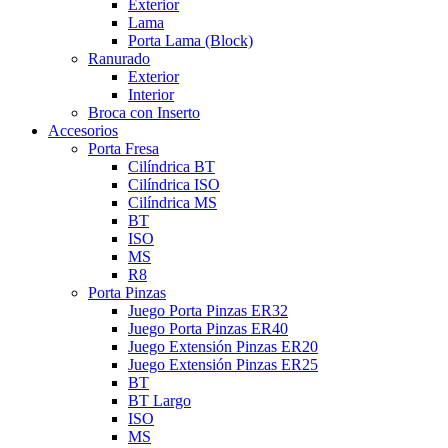
Exterior
Lama
Porta Lama (Block)
Ranurado
Exterior
Interior
Broca con Inserto
Accesorios
Porta Fresa
Cilíndrica BT
Cilíndrica ISO
Cilíndrica MS
BT
ISO
MS
R8
Porta Pinzas
Juego Porta Pinzas ER32
Juego Porta Pinzas ER40
Juego Extensión Pinzas ER20
Juego Extensión Pinzas ER25
BT
BT Largo
ISO
MS