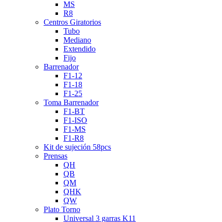
MS
R8
Centros Giratorios
Tubo
Mediano
Extendido
Fijo
Barrenador
F1-12
F1-18
F1-25
Toma Barrenador
F1-BT
F1-ISO
F1-MS
F1-R8
Kit de sujeción 58pcs
Prensas
QH
QB
QM
QHK
QW
Plato Torno
Universal 3 garras K11