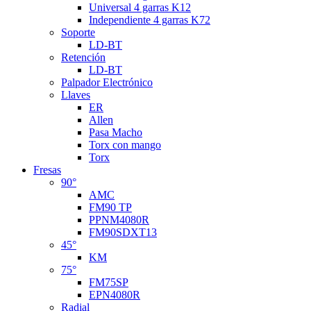
Universal 4 garras K12
Independiente 4 garras K72
Soporte
LD-BT
Retención
LD-BT
Palpador Electrónico
Llaves
ER
Allen
Pasa Macho
Torx con mango
Torx
Fresas
90°
AMC
FM90 TP
PPNM4080R
FM90SDXT13
45°
KM
75°
FM75SP
EPN4080R
Radial