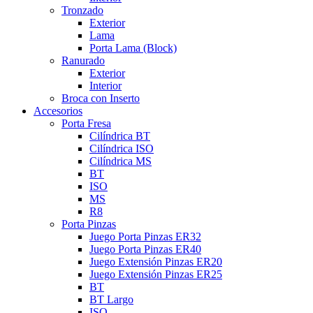
Tronzado
Exterior
Lama
Porta Lama (Block)
Ranurado
Exterior
Interior
Broca con Inserto
Accesorios
Porta Fresa
Cilíndrica BT
Cilíndrica ISO
Cilíndrica MS
BT
ISO
MS
R8
Porta Pinzas
Juego Porta Pinzas ER32
Juego Porta Pinzas ER40
Juego Extensión Pinzas ER20
Juego Extensión Pinzas ER25
BT
BT Largo
ISO