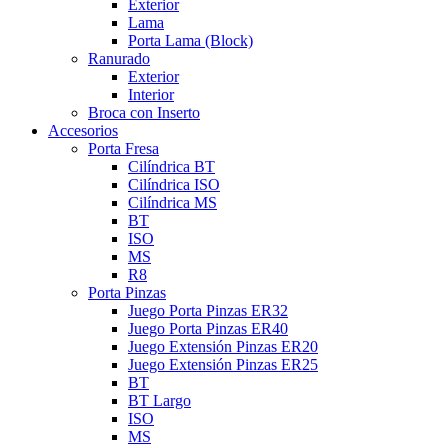
Exterior
Lama
Porta Lama (Block)
Ranurado
Exterior
Interior
Broca con Inserto
Accesorios
Porta Fresa
Cilíndrica BT
Cilíndrica ISO
Cilíndrica MS
BT
ISO
MS
R8
Porta Pinzas
Juego Porta Pinzas ER32
Juego Porta Pinzas ER40
Juego Extensión Pinzas ER20
Juego Extensión Pinzas ER25
BT
BT Largo
ISO
MS