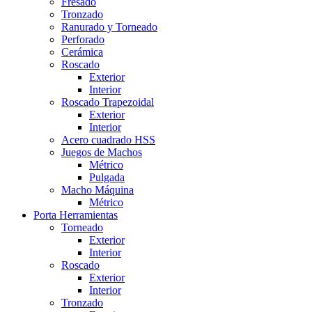
Fresado
Tronzado
Ranurado y Torneado
Perforado
Cerámica
Roscado
Exterior
Interior
Roscado Trapezoidal
Exterior
Interior
Acero cuadrado HSS
Juegos de Machos
Métrico
Pulgada
Macho Máquina
Métrico
Porta Herramientas
Torneado
Exterior
Interior
Roscado
Exterior
Interior
Tronzado