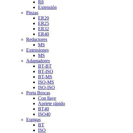
R8
Extensión
Pinzas
ER20
ER25
ER32
ER40
Reductores
MS
Extensiones
MS
Adaptadores
BT-BT
BT-ISO
BT-MS
ISO-MS
ISO-ISO
Porta Brocas
Con llave
Apriete rápido
BT40
ISO40
Espigas
BT
ISO