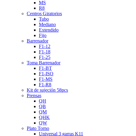
MS
R8
Centros Giratorios
Tubo
Mediano
Extendido
Fijo
Barrenador
F1-12
F1-18
F1-25
Toma Barrenador
F1-BT
F1-ISO
F1-MS
F1-R8
Kit de sujeción 58pcs
Prensas
QH
QB
QM
QHK
QW
Plato Torno
Universal 3 garras K11