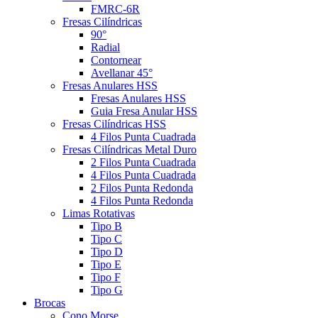
FMRC-6R
Fresas Cilíndricas
90°
Radial
Contornear
Avellanar 45°
Fresas Anulares HSS
Fresas Anulares HSS
Guia Fresa Anular HSS
Fresas Cilíndricas HSS
4 Filos Punta Cuadrada
Fresas Cilíndricas Metal Duro
2 Filos Punta Cuadrada
4 Filos Punta Cuadrada
2 Filos Punta Redonda
4 Filos Punta Redonda
Limas Rotativas
Tipo B
Tipo C
Tipo D
Tipo E
Tipo F
Tipo G
Brocas
Cono Morse