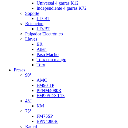
Universal 4 garras K12
Independiente 4 garras K72
Soporte
LD-BT
Retención
LD-BT
Palpador Electrónico
Llaves
ER
Allen
Pasa Macho
Torx con mango
Torx
Fresas
90°
AMC
FM90 TP
PPNM4080R
FM90SDXT13
45°
KM
75°
FM75SP
EPN4080R
Radial